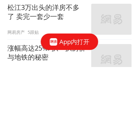
松江3万出头的洋房不多
了 卖完一套少一套
网易房产
5跟贴
App内打开
涨幅高达25%! 扒一扒房价
与地铁的秘密
网易房产
320跟贴
外环轨交房受热捧 近期热
销盘3.1万/平起
网易房产
10跟贴
起早贪黑卖力工作！这儿
不限购可先立足