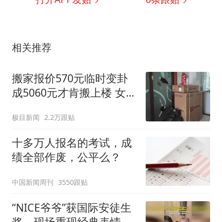
相关推荐
搬家报价570元临时变卦
成5060元才肯搬上楼 女子
傻眼
极目新闻
2.2万跟贴
十多万人报名的考试，成
绩全部作废，公平么？
中国新闻周刊
3550跟贴
“NICE爷爷”获国际安徒生
奖，现场重现经典表情