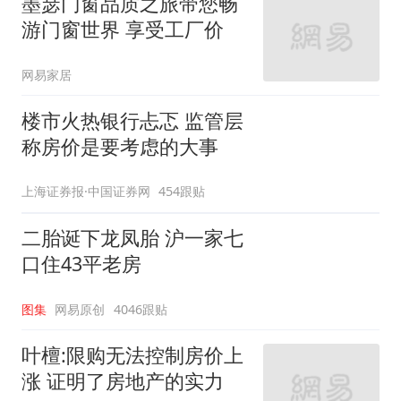
墨瑟门窗品质之旅带您畅
游门窗世界 享受工厂价
网易家居
楼市火热银行忐忑 监管层
称房价是要考虑的大事
上海证券报·中国证券网
454跟贴
二胎诞下龙凤胎 沪一家七
口住43平老房
图集
网易原创
4046跟贴
叶檀:限购无法控制房价上
涨 证明了房地产的实力