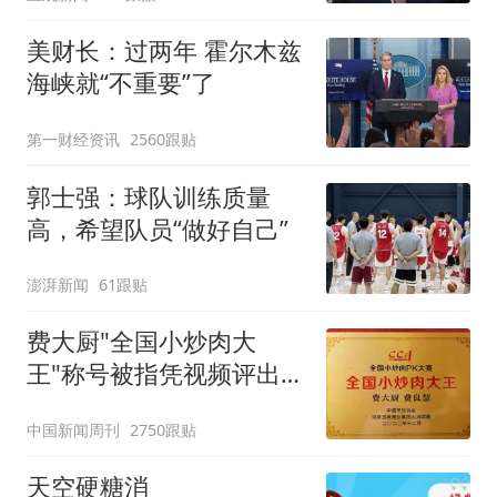
美财长：过两年 霍尔木兹
海峡就“不重要”了
第一财经资讯
2560跟贴
郭士强：球队训练质量
高，希望队员“做好自己”
澎湃新闻
61跟贴
费大厨"全国小炒肉大
王"称号被指凭视频评出
官方回应
中国新闻周刊
2750跟贴
天空硬糖消