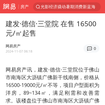
房产
光影经济撬动暑期消费新蓝海
马克·艾伦退出斯诺克中国公开赛
建发·德信·三堂院 在售 16500
新疆优化调整景区内自驾服务费
元/㎡起售
上四休三，但降薪1000元，你接受吗？
泰国初中生饮弹自尽前开了26枪
网易房产
0
情侣在平潭拍日出时坠崖致一死一伤
2024-11-07 06:18
全民健身事业高质量发展
网易房产讯，建发·德信·三堂院位于佛山
台当局重金为“台独”织“皇帝新衣”
市南海区大沥镇广佛新干线南侧，价格从
几元成本的AI广告导致千万市值蒸发
16500-19000元/㎡不等，项目户型面积为
老挝国会主席赛宋蓬逝世
洋房，89~134㎡，满足刚需和改善需
茅台部分直营店飞天茅台提价
求。该楼盘位于佛山市南海区大沥镇广佛