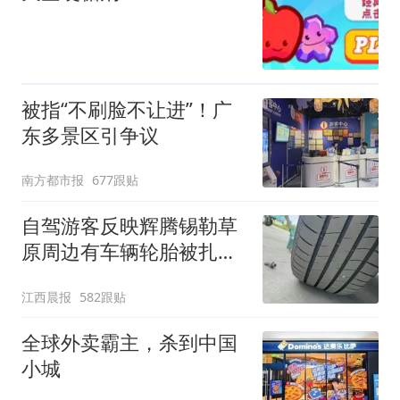
被指“不刷脸不让进”！广
东多景区引争议
南方都市报
677跟贴
自驾游客反映辉腾锡勒草
原周边有车辆轮胎被扎，
修理店铺换胎价格高达千
江西晨报
582跟贴
元，官方发布情况通报
全球外卖霸主，杀到中国
小城