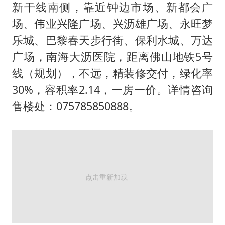
夏日经济乘“热”而上 消费市场向“新”而行
新干线南侧，靠近钟边市场、新都会广
白海豚将正面袭击贯穿浙江
场、伟业兴隆广场、兴沥雄广场、永旺梦
酒店回应车内过夜被收150元
乐城、巴黎春天步行街、保利水城、万达
广场，南海大沥医院，距离佛山地铁5号
黄金牛市回来了吗
线（规划），不远，精装修交付，绿化率
酒店花洒现排泄物住客索赔遭拒
30%，容积率2.14，一房一价。详情咨询
杭州全市有序停课
售楼处：075785850888。
乐享全民健身 共筑健康中国