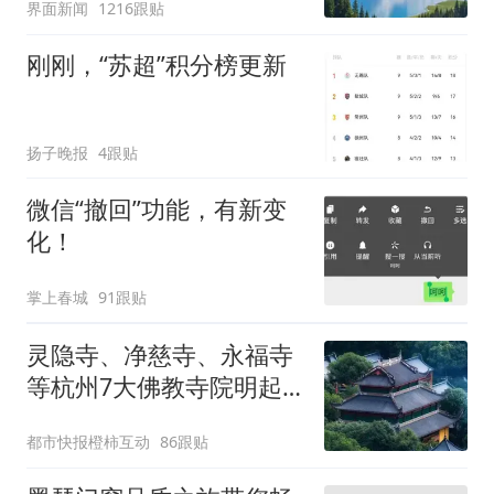
界面新闻
1216跟贴
刚刚，“苏超”积分榜更新
扬子晚报
4跟贴
微信“撤回”功能，有新变
化！
掌上春城
91跟贴
灵隐寺、净慈寺、永福寺
等杭州7大佛教寺院明起
临时关闭，别跑空了
都市快报橙柿互动
86跟贴