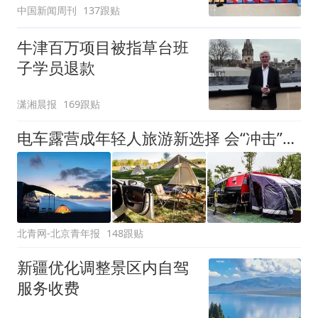
中国新闻周刊
137跟贴
牛津百万项目被指草台班
子学员退款
潇湘晨报
169跟贴
电车露营成年轻人旅游新选择 会“冲击”传统住宿业吗？
北青网-北京青年报
148跟贴
新疆优化调整景区内自驾
服务收费