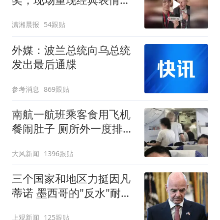
包，向中国粉丝问好
潇湘晨报
54跟贴
外媒：波兰总统向乌总统
发出最后通牒
参考消息
869跟贴
南航一航班乘客食用飞机
餐闹肚子 厕所外一度排长
队
大风新闻
1396跟贴
三个国家和地区力挺因凡
蒂诺 墨西哥的"反水"耐人
寻味
上观新闻
125跟贴