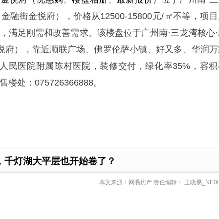
融街金悦府），价格从12500-15800元/㎡不等，项
8㎡，满足刚需和改善需求。该楼盘位于广州南·三龙湾核心·
悦府），靠近顺联广场、佛罗伦萨小镇、好又多、华润万
人民医院附属陈村医院，装修交付，绿化率35%，容积
楼处：075726366888。
，千灯湖大平层也开始卷了？
本文来源：网易房产 责任编辑： 王晓易_NE00