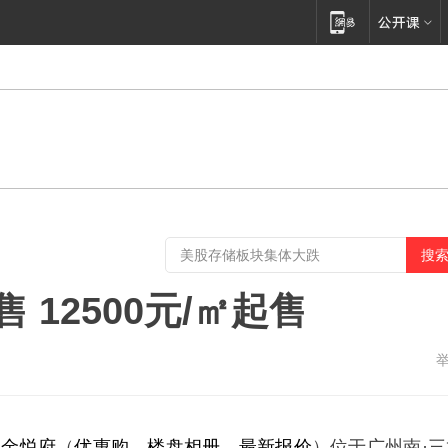
 12500元/㎡起售
·金悦府
（
优惠购
、
楼盘相册
、
最新报价
）位于广州南·三