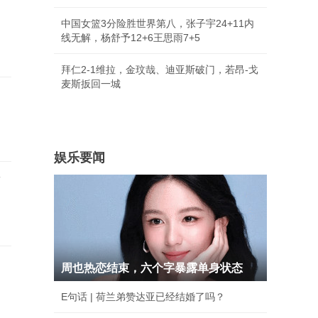
中国女篮3分险胜世界第八，张子宇24+11内
线无解，杨舒予12+6王思雨7+5
拜仁2-1维拉，金玟哉、迪亚斯破门，若昂-戈
麦斯扳回一城
娱乐要闻
店
周也热恋结束，六个字暴露单身状态
E句话 | 荷兰弟赞达亚已经结婚了吗？