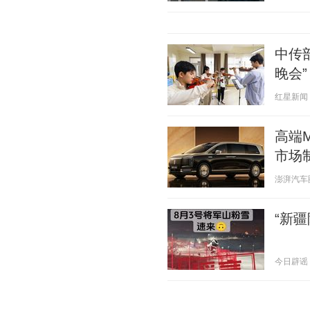
中传
晚会”
红星新闻 20
高端
市场
澎湃汽车圈 2
“新疆
今日辟谣 20