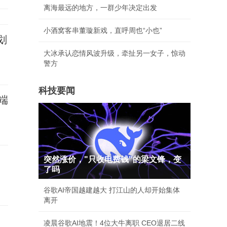
离海最远的地方，一群少年决定出发
小酒窝客串董璇新戏，直呼周也“小也”
划
大冰承认恋情风波升级，牵扯另一女子，惊动
警方
科技要闻
端
突然涨价，"只收电费钱"的梁文锋，变
了吗
谷歌AI帝国越建越大 打江山的人却开始集体
离开
凌晨谷歌AI地震！4位大牛离职 CEO退居二线