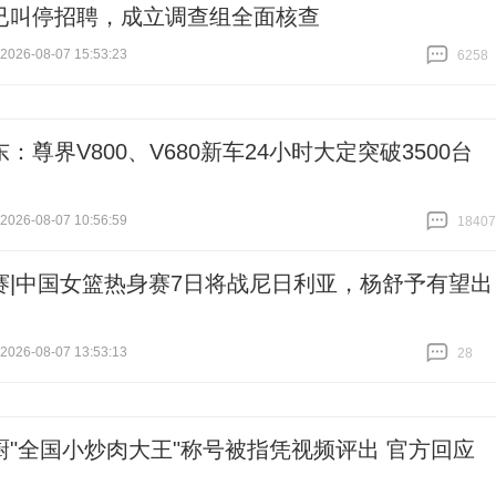
已叫停招聘，成立调查组全面核查
26-08-07 15:53:23
6258
跟贴
6258
：尊界V800、V680新车24小时大定突破3500台
26-08-07 10:56:59
18407
跟贴
18407
赛|中国女篮热身赛7日将战尼日利亚，杨舒予有望出
26-08-07 13:53:13
28
跟贴
28
厨"全国小炒肉大王"称号被指凭视频评出 官方回应