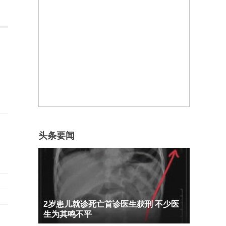
头条要闻
2岁患儿就诊死亡首诊医生获刑 不少医
生为其鸣不平