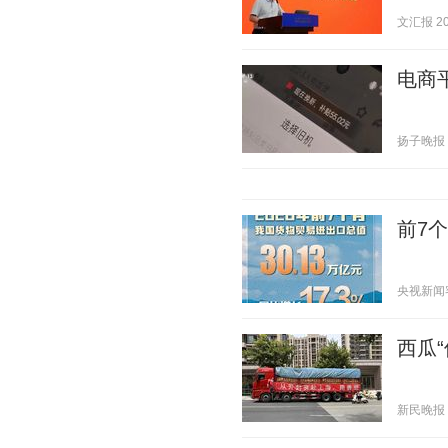
文汇报 202
电商
扬子晚报 20
前7
央视新闻客户
西瓜“
新民晚报 20