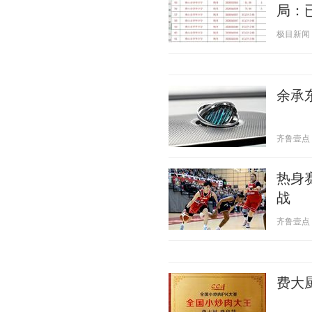
局：
极目新闻 20
余承东
齐鲁壹点 20
热身
战
齐鲁壹点 20
费大