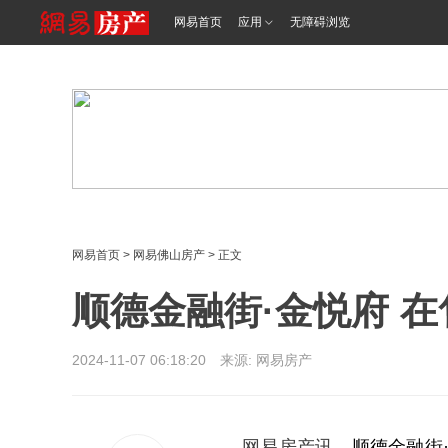
<%@ /0080/e/0080ep_includecss_1301.vm %>
网易首页
应用
无障碍浏览
网易首页
>
网易佛山房产
> 正文
顺德金融街·金悦府 在售
2024-11-07 06:18:20 来源: 网易房产
网易房产讯，
顺德金融街