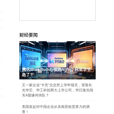
财经要闻
腾讯WorkBuddy领跑AI办公 阿里字节
急了?
又一家企业“卡壳”北交所上市申报关，背靠长
光华芯、华工科技两大上市公司，华日激光闯
关A股缘何掉队？
美国发起对中国企业从东南亚租赁算力的调
查！