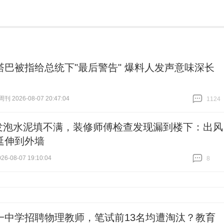
塔巴被指给总统下"最后警告" 爆料人发声意味深长
 2026-08-07 20:47:04
1124
跟贴
1124
发泡水泥填不满，装修师傅检查发现漏到楼下：出风
延伸到外墙
6-08-07 19:10:04
8
跟贴
8
一中学招聘物理教师，笔试前13名均遭淘汰？教育