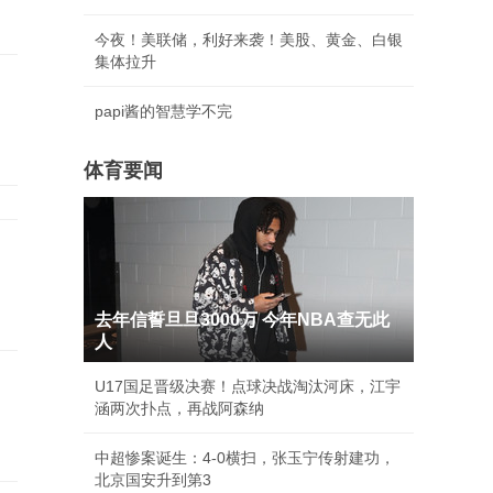
今夜！美联储，利好来袭！美股、黄金、白银
集体拉升
papi酱的智慧学不完
体育要闻
去年信誓旦旦3000万 今年NBA查无此
人
U17国足晋级决赛！点球决战淘汰河床，江宇
涵两次扑点，再战阿森纳
中超惨案诞生：4-0横扫，张玉宁传射建功，
北京国安升到第3