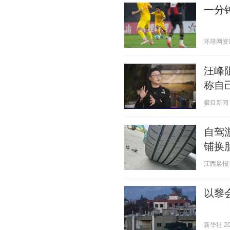
一分钟
环球网资讯 2
汪峰
称自
极目新闻 20
自驾
铺换
江西晨报 20
以黎
新华社 202