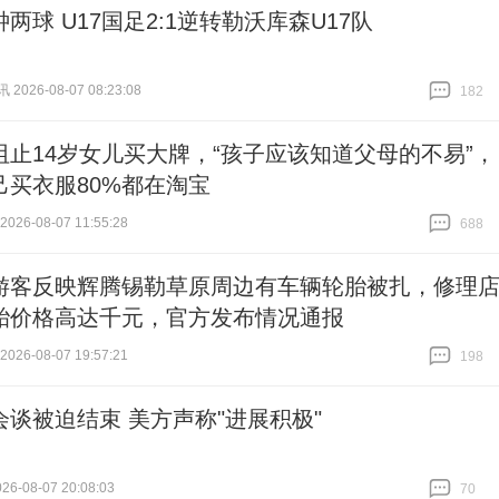
两球 U17国足2:1逆转勒沃库森U17队
026-08-07 08:23:08
182
跟贴
182
阻止14岁女儿买大牌，“孩子应该知道父母的不易”，
己买衣服80%都在淘宝
26-08-07 11:55:28
688
跟贴
688
游客反映辉腾锡勒草原周边有车辆轮胎被扎，修理
胎价格高达千元，官方发布情况通报
26-08-07 19:57:21
198
跟贴
198
会谈被迫结束 美方声称"进展积极"
6-08-07 20:08:03
70