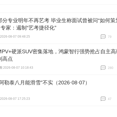
跟贴
70
部分专业明年不再艺考 毕业生称面试曾被问“如何策
 专家：遏制“艺考捷径化”
26-08-07 09:48:25
79
跟贴
79
MPV+硬派SUV密集落地，鸿蒙智行强势抢占自主高
制高点
026-08-07 10:18:43
280
跟贴
280
阿勒泰八月能滑雪”不实（2026·08·07）
26-08-07 17:25:23
47
跟贴
47