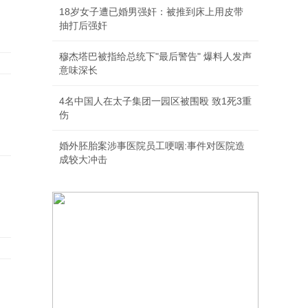
18岁女子遭已婚男强奸：被推到床上用皮带
抽打后强奸
穆杰塔巴被指给总统下"最后警告" 爆料人发声
意味深长
4名中国人在太子集团一园区被围殴 致1死3重
伤
婚外胚胎案涉事医院员工哽咽:事件对医院造
成较大冲击