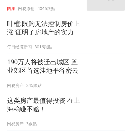
图集
网易原创
4046跟贴
叶檀:限购无法控制房价上
涨 证明了房地产的实力
每日经济新闻
3016跟贴
190万人将被迁出城区 置
业郊区首选洼地平谷密云
网易房产
245跟贴
这类房产最值得投资 在上
海稳赚不赔！
网易房产
3跟贴