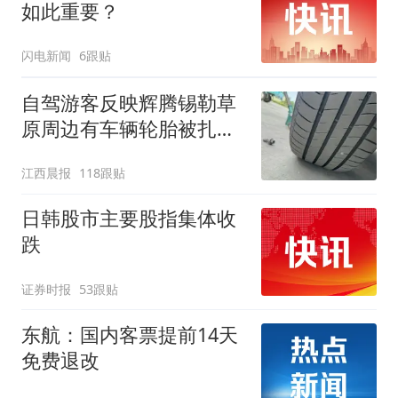
如此重要？
闪电新闻
6跟贴
自驾游客反映辉腾锡勒草
原周边有车辆轮胎被扎，
修理店铺换胎价格高达千
江西晨报
118跟贴
元，官方发布情况通报
日韩股市主要股指集体收
跌
证券时报
53跟贴
东航：国内客票提前14天
免费退改