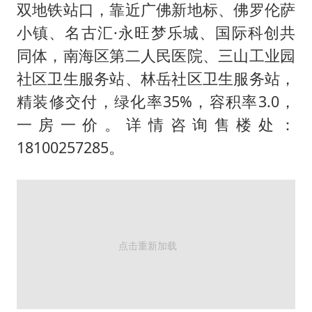
百花奖开幕式
双地铁站口，靠近广佛新地标、佛罗伦萨
胡彦斌韩磊 谁帮谁
小镇、名古汇·永旺梦乐城、国际科创共
同体，南海区第二人民医院、三山工业园
我国外贸延续良好增长态势
社区卫生服务站、林岳社区卫生服务站，
国防部：中国军队坚决反制任何闹海挑衅图谋
精装修交付，绿化率35%，容积率3.0，
“新疆阿勒泰八月能滑雪”不实
一房一价。详情咨询售楼处：
夯实基础开新局
18100257285。