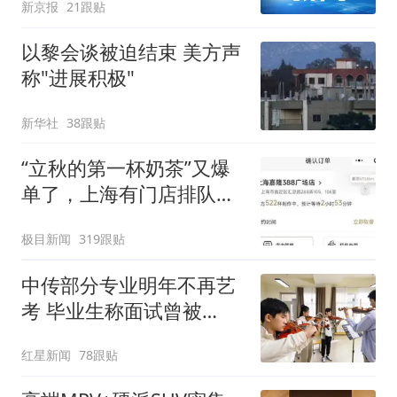
新京报
21跟贴
以黎会谈被迫结束 美方声
称"进展积极"
新华社
38跟贴
“立秋的第一杯奶茶”又爆
单了，上海有门店排队超
500杯，店员：今天奶茶
极目新闻
319跟贴
店都很忙，要等2个多小
时
中传部分专业明年不再艺
考 毕业生称面试曾被
问“如何策划晚会” 专家：
红星新闻
78跟贴
遏制“艺考捷径化”