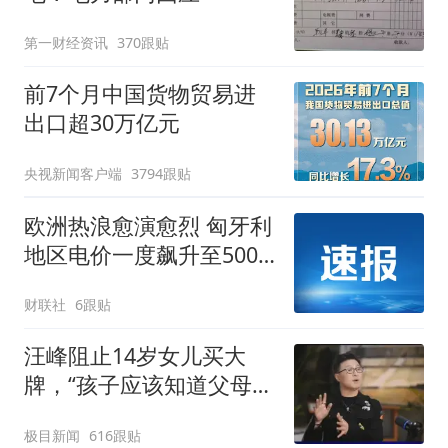
第一财经资讯
370跟贴
前7个月中国货物贸易进
出口超30万亿元
央视新闻客户端
3794跟贴
欧洲热浪愈演愈烈 匈牙利
地区电价一度飙升至500
欧元/兆瓦时
财联社
6跟贴
汪峰阻止14岁女儿买大
牌，“孩子应该知道父母的
不易”，称自己买衣服80%
极目新闻
616跟贴
都在淘宝