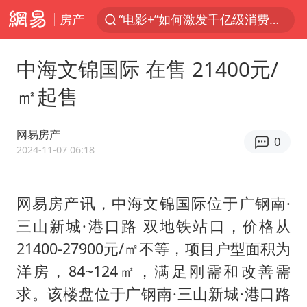
房产
上海：台风白海豚或将带来龙卷风
中国女篮70-67险胜尼日利亚女篮
中海文锦国际 在售 21400元/
中巨芯：上半年归母净利润1405.77万元
㎡起售
38岁演员求职万岁山NPC成功
四川宜宾市高县4.9级地震致1人死亡
网易房产
0
2024-11-07 06:18
国乒男单横滨冠军赛全军覆没
秋天的第一杯奶茶到底有多火
网易房产讯，中海文锦国际位于广钢南·
东航：国内客票提前14天免费退改
三山新城·港口路 双地铁站口，价格从
美股存储板块集体大跌
21400-27900元/㎡不等，项目户型面积为
日本试射“战斧”导弹，国防部回应
洋房，84~124㎡，满足刚需和改善需
广东雷州通报特教老师招聘违规事件
求。该楼盘位于广钢南·三山新城·港口路