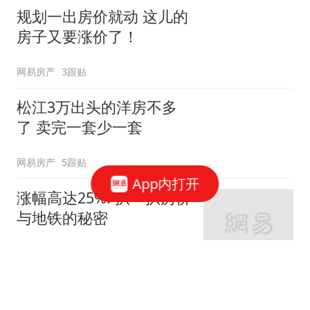
规划一出房价就动 这儿的
房子又要涨价了！
网易房产
3跟贴
松江3万出头的洋房不多
了 卖完一套少一套
网易房产
5跟贴
App内打开
涨幅高达25%! 扒一扒房价
与地铁的秘密
网易房产
320跟贴
外环轨交房受热捧 近期热
销盘3.1万/平起