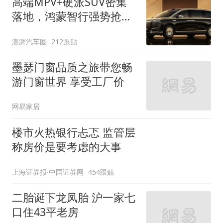
高端MPV+硬派SUV密集
落地，鸿蒙智行强势抢占
自主高端市场制高点
澎湃汽车圈
212跟贴
墨瑟门窗品质之旅带您畅
游门窗世界 享受工厂价
网易家居
楼市火热银行忐忑 监管层
称房价是要考虑的大事
上海证券报·中国证券网
454跟贴
二胎诞下龙凤胎 沪一家七
口住43平老房