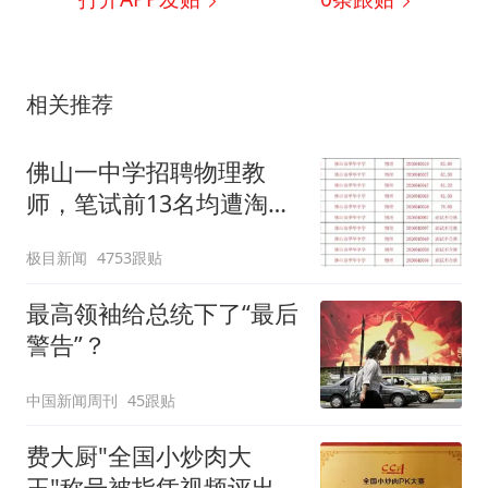
相关推荐
佛山一中学招聘物理教
师，笔试前13名均遭淘
汰？教育局：已叫停招
极目新闻
4753跟贴
聘，成立调查组全面核查
最高领袖给总统下了“最后
警告”？
中国新闻周刊
45跟贴
费大厨"全国小炒肉大
王"称号被指凭视频评出