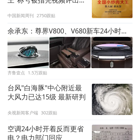
官方回应
中国新闻周刊
2750跟贴
余承东：尊界V800、V680新车24小时大定突破3500台
齐鲁壹点
1.5万跟贴
台风"白海豚"中心附近最
大风力已达15级 最新研判
央视新闻客户端
302跟贴
空调24小时开着反而更省
电？电力部门回应