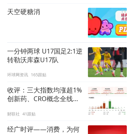
天空硬糖消
一分钟两球 U17国足2:1逆
转勒沃库森U17队
环球网资讯
165跟贴
收评：三大指数均涨超1%
创新药、CRO概念全线走
强
财联社
41跟贴
经广时评——消费，为何