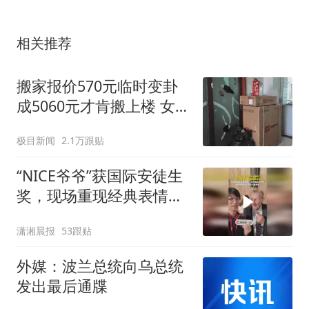
相关推荐
搬家报价570元临时变卦
成5060元才肯搬上楼 女子
傻眼
极目新闻
2.1万跟贴
“NICE爷爷”获国际安徒生
奖，现场重现经典表情
包，向中国粉丝问好
潇湘晨报
53跟贴
外媒：波兰总统向乌总统
发出最后通牒