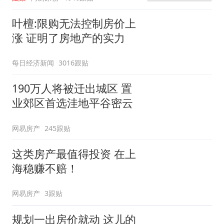
叶檀:限购无法控制房价上
涨 证明了房地产的实力
每日经济新闻
3016跟贴
190万人将被迁出城区 置
业郊区首选洼地平谷密云
网易房产
245跟贴
这类房产最值得投资 在上
海稳赚不赔！
网易房产
3跟贴
规划一出房价就动 这儿的