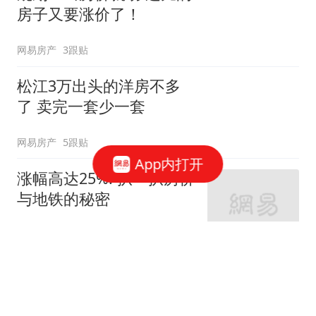
房子又要涨价了！
网易房产
3跟贴
松江3万出头的洋房不多
了 卖完一套少一套
网易房产
5跟贴
App内打开
涨幅高达25%! 扒一扒房价
与地铁的秘密
网易房产
320跟贴
外环轨交房受热捧 近期热
销盘3.1万/平起