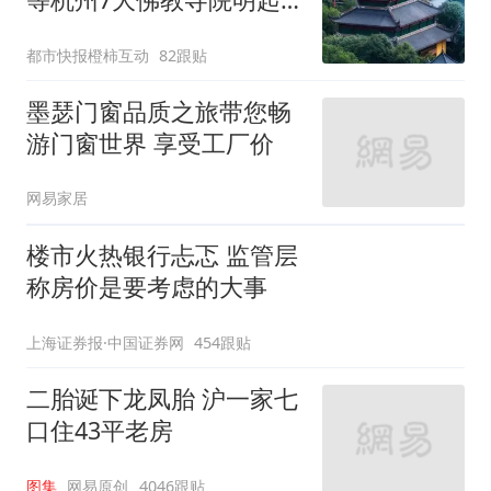
临时关闭，别跑空了
都市快报橙柿互动
82跟贴
墨瑟门窗品质之旅带您畅
游门窗世界 享受工厂价
网易家居
楼市火热银行忐忑 监管层
称房价是要考虑的大事
上海证券报·中国证券网
454跟贴
二胎诞下龙凤胎 沪一家七
口住43平老房
图集
网易原创
4046跟贴