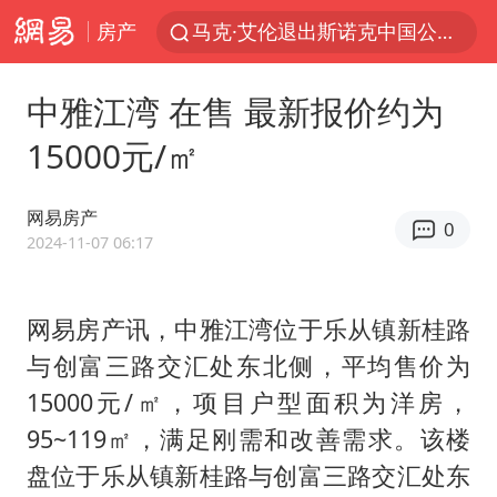
房产
马克·艾伦退出斯诺克中国公开赛
新疆优化调整景区内自驾服务费
中雅江湾 在售 最新报价约为
上四休三，但降薪1000元，你接受吗？
15000元/㎡
WTT瑞典大满贯女单签表出炉
情侣平潭拍日出坠崖1死1伤
网易房产
0
36岁男演员成景区NPC后人气爆棚
2024-11-07 06:17
全民健身事业高质量发展
网易房产讯，中雅江湾位于乐从镇新桂路
台当局重金为“台独”织“皇帝新衣”
与创富三路交汇处东北侧，平均售价为
几元成本的AI广告导致千万市值蒸发
15000元/㎡，项目户型面积为洋房，
老挝国会主席赛宋蓬逝世
95~119㎡，满足刚需和改善需求。该楼
《欢迎来龙餐馆》口碑
盘位于乐从镇新桂路与创富三路交汇处东