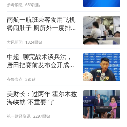
参考消息
659跟贴
南航一航班乘客食用飞机
餐闹肚子 厕所外一度排长
队
大风新闻
1324跟贴
中超|聊完战术谈兵法，
唐田把赛前发布会开成
了“军师联盟”
齐鲁壹点
3跟贴
美财长：过两年 霍尔木兹
海峡就“不重要”了
第一财经资讯
2297跟贴