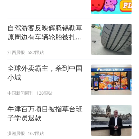
自驾游客反映辉腾锡勒草
原周边有车辆轮胎被扎，
修理店铺换胎价格高达千
江西晨报
582跟贴
元，官方发布情况通报
全球外卖霸主，杀到中国
小城
中国新闻周刊
128跟贴
牛津百万项目被指草台班
子学员退款
潇湘晨报
167跟贴