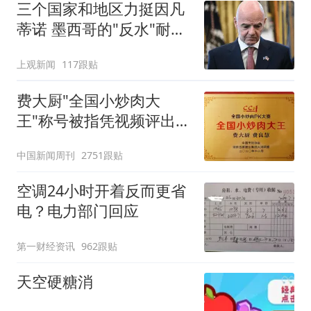
三个国家和地区力挺因凡
蒂诺 墨西哥的"反水"耐人
寻味
上观新闻
117跟贴
费大厨"全国小炒肉大
王"称号被指凭视频评出
官方回应
中国新闻周刊
2751跟贴
空调24小时开着反而更省
电？电力部门回应
第一财经资讯
962跟贴
天空硬糖消