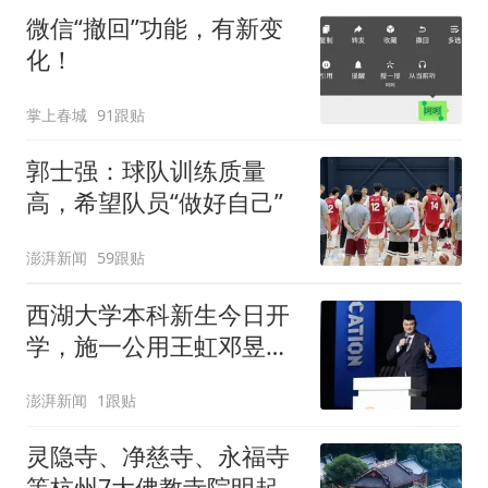
微信“撤回”功能，有新变
化！
掌上春城
91跟贴
郭士强：球队训练质量
高，希望队员“做好自己”
澎湃新闻
59跟贴
西湖大学本科新生今日开
学，施一公用王虹邓昱的
故事激励新生
澎湃新闻
1跟贴
灵隐寺、净慈寺、永福寺
等杭州7大佛教寺院明起