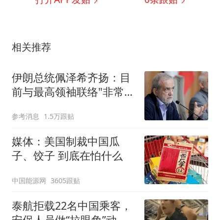
相关推荐
伊朗总统佩泽希齐扬：目
前与最高领袖联络"非常困
难"
参考消息
1.5万跟贴
媒体：美国制裁中国瓜
子、饺子 到底在怕什么
中国能源网
3605跟贴
泰航拒载22名中国乘客，
安保人员做“拉眼角”动