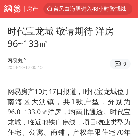
房产
台风白海豚进入48小时警戒线
佛得角门将亮相智利俱乐部主场
时代宝龙城 敬请期待 洋房
宇树科技发行价格150.80元/股
96~133㎡
看守所辅警收受10万获刑1年
宇树科技王兴兴身家有望超200亿元
网易房产
0
五粮液渠道价一箱上涨近百元
2024-10-17 06:15
CIA被曝已秘密设立古巴工作组
网易房产10月17日报道，时代宝龙城位于
U17国足1分钟轰2球
南海区大沥镇，共1款户型，分别为
泰国一女公务员妆容引争议 本人回应
96.0~133.0㎡洋房，均南北通透。时代宝
村民谈“梅姨”：叫的其实是“媒姨”
龙城，临近地铁广佛线，项目物业类型为
24小时不关空调 电费会更低吗
住宅、公寓、商铺，产权年限住宅70年