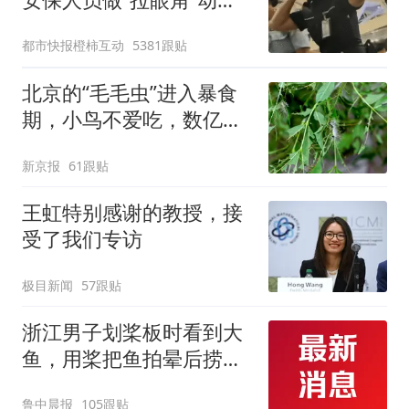
作，泰国机场最新回应：
都市快报橙柿互动
5381跟贴
拒绝登机决定由航司作
出；亲历者：曾承诺免费
北京的“毛毛虫”进入暴食
改签但没兑现
期，小鸟不爱吃，数亿头
小蜂迎战
新京报
61跟贴
王虹特别感谢的教授，接
受了我们专访
极目新闻
57跟贴
浙江男子划桨板时看到大
鱼，用桨把鱼拍晕后捞
起；当事人：鱼重7斤6
鲁中晨报
105跟贴