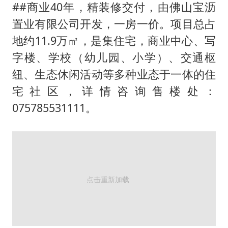
中国养老床位“三连降”
##商业40年，精装修交付，由佛山宝沥
哪吒汽车南宁工厂设备降价20%拍卖
置业有限公司开发，一房一价。项目总占
郑国霖回应去景区上班被保安拦下
地约11.9万㎡，是集住宅，商业中心、写
字楼、学校（幼儿园、小学）、交通枢
我国编制完成新版全月地质图
纽、生态休闲活动等多种业态于一体的住
“深圳地面沉降致车辆损坏”不实
宅社区，详情咨询售楼处：
奋进开新局 实干挑大梁
075785531111。