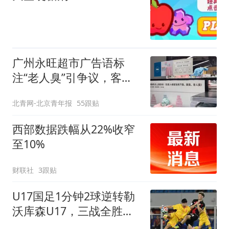
广州永旺超市广告语标
注“老人臭”引争议，客服
回应
北青网-北京青年报
55跟贴
西部数据跌幅从22%收窄
至10%
财联社
3跟贴
U17国足1分钟2球逆转勒
沃库森U17，三战全胜！
赵松源替补登场传射建功