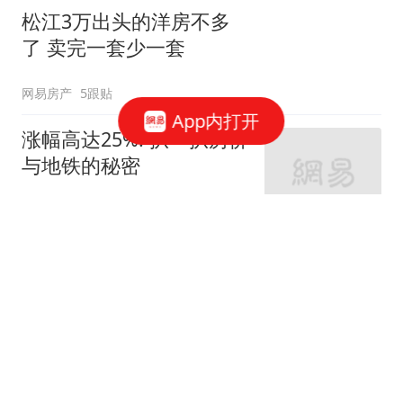
松江3万出头的洋房不多
了 卖完一套少一套
网易房产
5跟贴
App内打开
涨幅高达25%! 扒一扒房价
与地铁的秘密
网易房产
320跟贴
外环轨交房受热捧 近期热
销盘3.1万/平起
网易房产
10跟贴
起早贪黑卖力工作！这儿
不限购可先立足