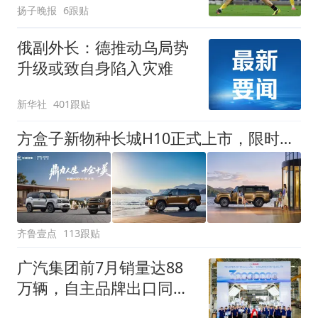
扬子晚报
6跟贴
俄副外长：德推动乌局势
升级或致自身陷入灾难
新华社
401跟贴
方盒子新物种长城H10正式上市，限时换新价20.18万元起
齐鲁壹点
113跟贴
广汽集团前7月销量达88
万辆，自主品牌出口同比
增130%