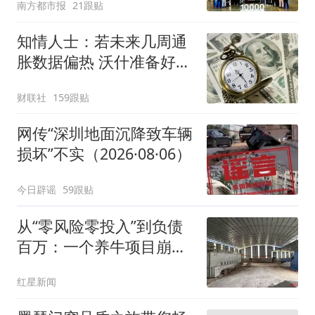
南方都市报
21跟贴
知情人士：若未来几周通
胀数据偏热 沃什准备好加
息
财联社
159跟贴
网传“深圳地面沉降致车辆
损坏”不实（2026·08·06）
今日辟谣
59跟贴
从“零风险零投入”到负债
百万：一个养牛项目崩盘
后，谁该为农户的贷款买
红星新闻
单丨红星调查