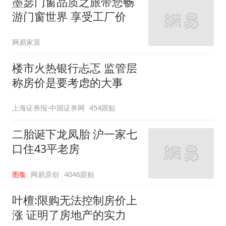
墨瑟门窗品质之旅带您畅
游门窗世界 享受工厂价
网易家居
楼市火热银行忐忑 监管层
称房价是要考虑的大事
上海证券报·中国证券网
454跟贴
二胎诞下龙凤胎 沪一家七
口住43平老房
图集
网易原创
4046跟贴
叶檀:限购无法控制房价上
涨 证明了房地产的实力