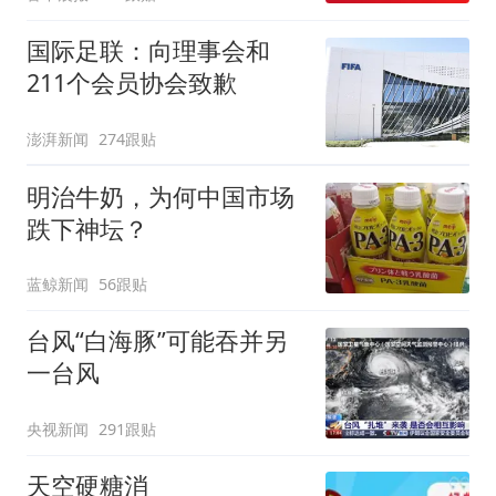
两，做成红烧辣子鱼块，
味道很好
国际足联：向理事会和
211个会员协会致歉
澎湃新闻
274跟贴
明治牛奶，为何中国市场
跌下神坛？
蓝鲸新闻
56跟贴
台风“白海豚”可能吞并另
一台风
央视新闻
291跟贴
天空硬糖消