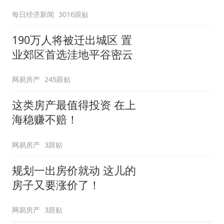
每日经济新闻
3016跟贴
190万人将被迁出城区 置
业郊区首选洼地平谷密云
网易房产
245跟贴
这类房产最值得投资 在上
海稳赚不赔！
网易房产
3跟贴
规划一出房价就动 这儿的
房子又要涨价了！
网易房产
3跟贴