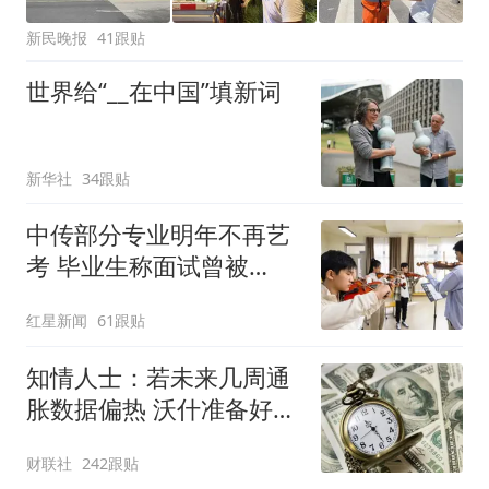
新民晚报
41跟贴
世界给“__在中国”填新词
新华社
34跟贴
中传部分专业明年不再艺
考 毕业生称面试曾被
问“如何策划晚会” 专家：
红星新闻
61跟贴
遏制“艺考捷径化”
知情人士：若未来几周通
胀数据偏热 沃什准备好加
息
财联社
242跟贴