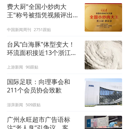
费大厨"全国小炒肉大
王"称号被指凭视频评出
官方回应
中国新闻周刊
2751跟贴
台风“白海豚”体型变大！
环流面积接近13个浙江那
么大
上游新闻
90跟贴
国际足联：向理事会和
211个会员协会致歉
澎湃新闻
509跟贴
广州永旺超市广告语标
注“老人臭”引争议，客服