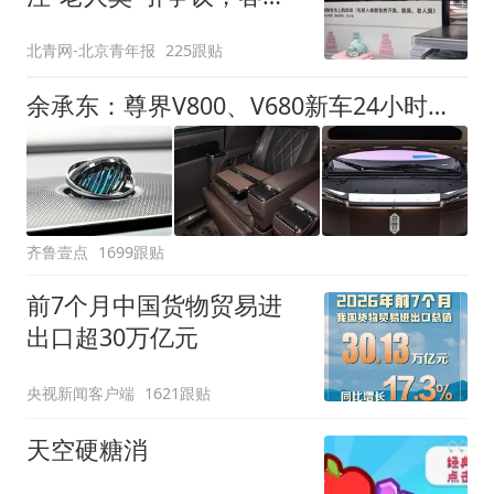
回应
北青网-北京青年报
225跟贴
余承东：尊界V800、V680新车24小时大定突破3500台
齐鲁壹点
1699跟贴
前7个月中国货物贸易进
出口超30万亿元
央视新闻客户端
1621跟贴
天空硬糖消