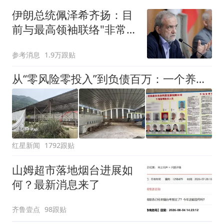
伊朗总统佩泽希齐扬：目
前与最高领袖联络"非常困
难"
参考消息
1.9万跟贴
从“零风险零投入”到负债百万：一个养牛项目崩盘后，谁该为农户的贷款买单丨红星调查
红星新闻
1792跟贴
山姆超市落地烟台进展如
何？最新消息来了
齐鲁壹点
98跟贴