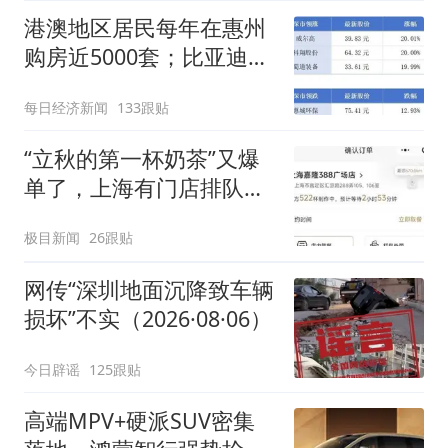
港澳地区居民每年在惠州
购房近5000套；比亚迪销
量跻身全球车企第六丨大
每日经济新闻
133跟贴
湾区财经早参
“立秋的第一杯奶茶”又爆
单了，上海有门店排队超
500杯，店员：今天奶茶
极目新闻
26跟贴
店都很忙，要等2个多小
时
网传“深圳地面沉降致车辆
损坏”不实（2026·08·06）
今日辟谣
125跟贴
高端MPV+硬派SUV密集