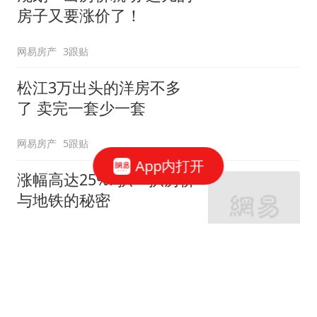
房子又要涨价了！
网易房产
3跟贴
松江3万出头的洋房不多
了 卖完一套少一套
网易房产
5跟贴
App内打开
涨幅高达25%! 扒一扒房价
与地铁的秘密
网易房产
320跟贴
外环轨交房受热捧 近期热
销盘3.1万/平起