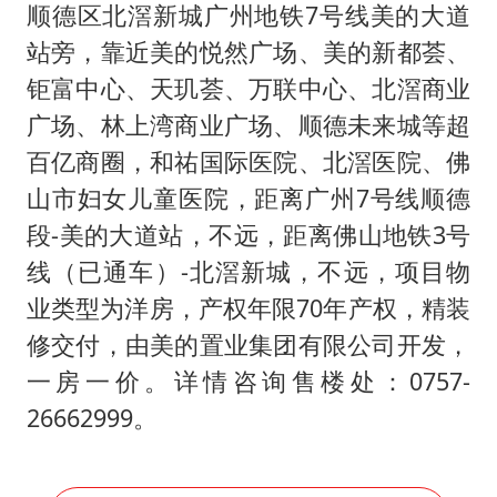
“不建议大家买深色蛋糕”
顺德区北滘新城广州地铁7号线美的大道
站旁，靠近美的悦然广场、美的新都荟、
公司“上四休三”但要降薪1000元
钜富中心、天玑荟、万联中心、北滘商业
985博士后被曝在妻子孕期出轨后续
广场、林上湾商业广场、顺德未来城等超
OpenAI为免费用户升级GPT-5.6 Luna
百亿商圈，和祐国际医院、北滘医院、佛
如何把百年大党建设得更加坚强有力？
山市妇女儿童医院，距离广州7号线顺德
段-美的大道站，不远，距离佛山地铁3号
线（已通车）-北滘新城，不远，项目物
业类型为洋房，产权年限70年产权，精装
修交付，由美的置业集团有限公司开发，
一房一价。详情咨询售楼处：0757-
26662999。