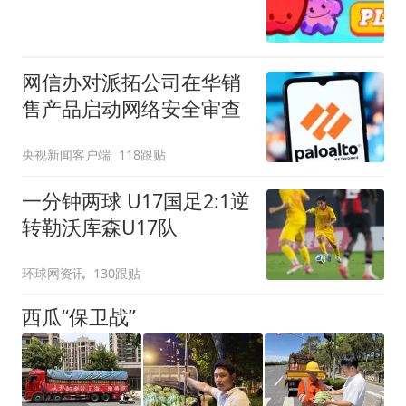
网信办对派拓公司在华销
售产品启动网络安全审查
央视新闻客户端
118跟贴
一分钟两球 U17国足2:1逆
转勒沃库森U17队
环球网资讯
130跟贴
西瓜“保卫战”