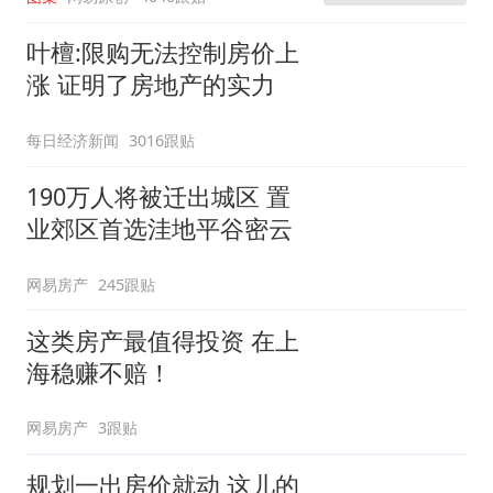
叶檀:限购无法控制房价上
涨 证明了房地产的实力
每日经济新闻
3016跟贴
190万人将被迁出城区 置
业郊区首选洼地平谷密云
网易房产
245跟贴
这类房产最值得投资 在上
海稳赚不赔！
网易房产
3跟贴
规划一出房价就动 这儿的