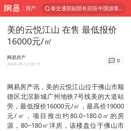
房产
美国将对多晶硅衍生品加征15%关税
改名后的“青海拉面”店
美的云悦江山 在售 最低报价
台军“汉光秀”开场闹剧多
16000元/㎡
段绚竞因公牺牲 年仅44岁
泰国突发校园枪击案已致2死多伤
网易房产
0
2024-09-12 06:15
1岁宝宝碰坏纸巾盒 宝妈被索赔924元
女子开一天一夜空调后二氧化碳中毒
网易房产讯，美的云悦江山位于佛山市顺
97岁英国奶奶飞上天再破吉尼斯纪录
德区北滘新城广州地铁7号线美的大道站
谁是宇树科技背后大赢家
旁，最低报价16000元/㎡，最高价19000
“空调24小时开着更省电”不实
元/㎡，项目推出约80.0~180.0㎡的房
男子杀人后逃进深山21年活得像野人
源，80~180㎡洋房，该楼盘位于佛山市