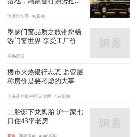
落地，鸿蒙智行强势抢占
自主高端市场制高点
澎湃汽车圈
46跟贴
墨瑟门窗品质之旅带您畅
游门窗世界 享受工厂价
网易家居
楼市火热银行忐忑 监管层
称房价是要考虑的大事
上海证券报·中国证券网
454跟贴
二胎诞下龙凤胎 沪一家七
口住43平老房
图集
网易原创
4046跟贴