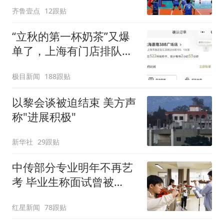
齐鲁壹点
12跟贴
“立秋的第一杯奶茶”又爆
单了，上海有门店排队超
500杯，店员：今天奶茶
极目新闻
188跟贴
店都很忙，要等2个多小
时
以黎会谈被迫结束 美方声
称"进展积极"
新华社
29跟贴
中传部分专业明年不再艺
考 毕业生称面试曾被
问“如何策划晚会” 专家：
红星新闻
78跟贴
遏制“艺考捷径化”