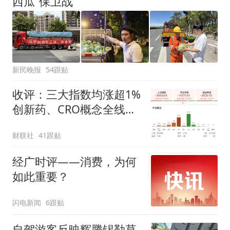
西瓜“保卫战”
新民晚报
54跟贴
收评：三大指数均涨超1%
创新药、CRO概念全线走
强
财联社
41跟贴
经广时评——消费，为何
如此重要？
闪电新闻
6跟贴
自驾游客反映辉腾锡勒草