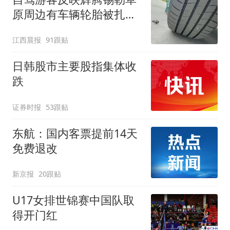
原周边有车辆轮胎被扎，
修理店铺换胎价格高达千
江西晨报
91跟贴
元，官方发布情况通报
日韩股市主要股指集体收
跌
证券时报
53跟贴
东航：国内客票提前14天
免费退改
新京报
20跟贴
U17女排世锦赛中国队取
得开门红