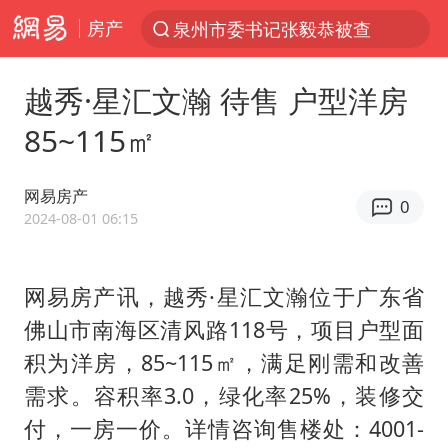
房产
泉州市委书记张毅恭被查
“电影+”如何激发千亿级消费新活力？
越秀·星汇文瀚 待售 户型洋房
上海：台风白海豚或将带来龙卷风
85~115㎡
陈垣宇0-3张禹珍 国乒男单全军覆没
秋天的第一杯奶茶到底有多火
网易房产
0
中巨芯：上半年归母净利润1405.77万元
2024-08-01 06:15
四川宜宾高县4.9级地震致1死
网易房产讯，越秀·星汇文瀚位于广东省
东航：国内客票提前14天免费退改
佛山市南海区清风路118号，项目户型面
美股存储板块集体大跌
积为洋房，85~115㎡，满足刚需和改善
日本试射“战斧”导弹，国防部回应
需求。容积率3.0，绿化率25%，装修交
广东雷州通报特教老师招聘违规事件
付，一房一价。详情咨询售楼处：4001-