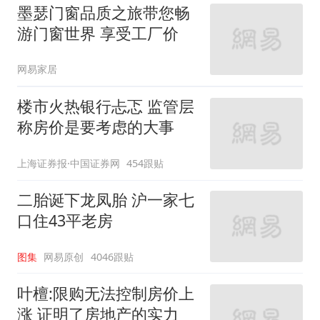
墨瑟门窗品质之旅带您畅
游门窗世界 享受工厂价
网易家居
楼市火热银行忐忑 监管层
称房价是要考虑的大事
上海证券报·中国证券网
454跟贴
二胎诞下龙凤胎 沪一家七
口住43平老房
图集
网易原创
4046跟贴
叶檀:限购无法控制房价上
涨 证明了房地产的实力