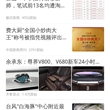
师，笔试前13名均遭淘
汰？教育局：已叫停招
极目新闻
4552跟贴
聘，成立调查组全面核查
费大厨"全国小炒肉大
王"称号被指凭视频评出
官方回应
中国新闻周刊
2751跟贴
余承东：尊界V800、V680新车24小时大定突破3500台
齐鲁壹点
1.4万跟贴
台风"白海豚"中心附近最