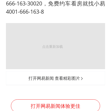
百花奖开幕式
666-163-30020，免费约车看房就找小易
胡彦斌韩磊 谁帮谁
4001-666-163-8
我国外贸延续良好增长态势
国防部：中国军队坚决反制任何闹海挑衅图谋
“新疆阿勒泰八月能滑雪”不实
女儿为争财产堵门阻挠父亲出殡
U17国足点球大战淘汰河床晋级决赛
夯实基础开新局
打开网易新闻 查看精彩图片
打开网易新闻体验更佳