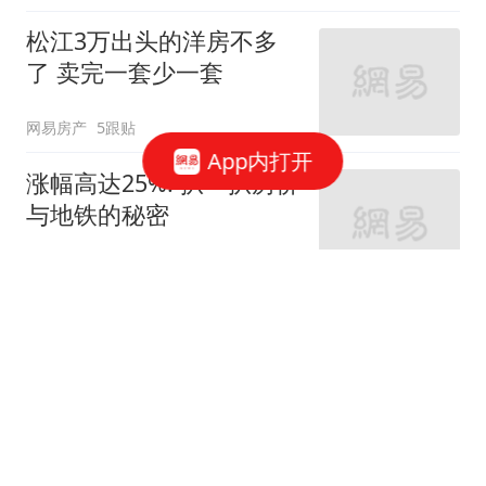
松江3万出头的洋房不多
了 卖完一套少一套
网易房产
5跟贴
App内打开
涨幅高达25%! 扒一扒房价
与地铁的秘密
网易房产
320跟贴
外环轨交房受热捧 近期热
销盘3.1万/平起
网易房产
10跟贴
起早贪黑卖力工作！这儿