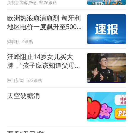
央视新闻客户端
3676跟贴
欧洲热浪愈演愈烈 匈牙利
地区电价一度飙升至500
欧元/兆瓦时
财联社
4跟贴
汪峰阻止14岁女儿买大
牌，“孩子应该知道父母的
不易”，称自己买衣服80%
极目新闻
573跟贴
都在淘宝
天空硬糖消