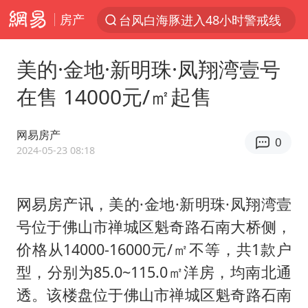
房产
台风白海豚进入48小时警戒线
以“新”破局 首发经济点亮城市消费活力
美的·金地·新明珠·凤翔湾壹号
佛得角门将亮相智利俱乐部主场
在售 14000元/㎡起售
中方回应是否在太平洋海底开采稀土
看守所辅警收受10万获刑1年
网易房产
0
宇树科技发行价格150.80元/股
2024-05-23 08:18
宇树科技王兴兴身家有望超200亿元
网易房产讯，美的·金地·新明珠·凤翔湾壹
五粮液渠道价一箱上涨近百元
号位于佛山市禅城区魁奇路石南大桥侧，
CIA被曝已秘密设立古巴工作组
价格从14000-16000元/㎡不等，共1款户
法国下周开始禁止未经同意的电话营销
型，分别为85.0~115.0㎡洋房，均南北通
贵州轮胎子公司获美国退税8136万
透。该楼盘位于佛山市禅城区魁奇路石南