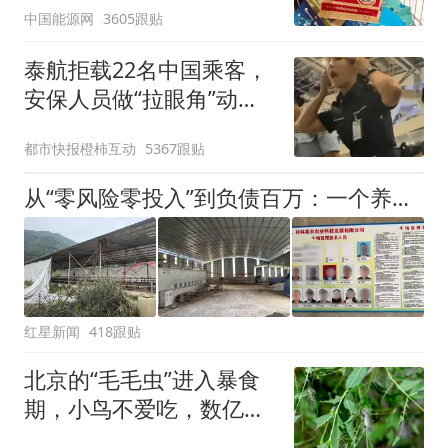
中国能源网
3605跟贴
泰航拒载22名中国乘客，
安保人员做“拉眼角”动
作，泰国机场最新回应：
都市快报橙柿互动
5367跟贴
拒绝登机决定由航司作
出；亲历者：曾承诺免费
从“零风险零投入”到负债百万：一个养牛项目崩盘后，谁该为农户的贷款买单丨红星调查
改签但没兑现
红星新闻
418跟贴
北京的“毛毛虫”进入暴食
期，小鸟不爱吃，数亿头
小蜂迎战