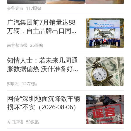
齐鲁壹点
117跟贴
广汽集团前7月销量达88
万辆，自主品牌出口同比
增130%
南方都市报
25跟贴
知情人士：若未来几周通
胀数据偏热 沃什准备好加
息
财联社
127跟贴
网传“深圳地面沉降致车辆
损坏”不实（2026·08·06）
今日辟谣
59跟贴