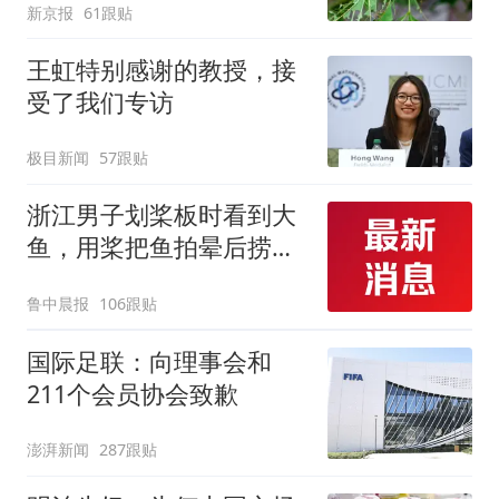
新京报
61跟贴
王虹特别感谢的教授，接
受了我们专访
极目新闻
57跟贴
浙江男子划桨板时看到大
鱼，用桨把鱼拍晕后捞
起；当事人：鱼重7斤6
鲁中晨报
106跟贴
两，做成红烧辣子鱼块，
味道很好
国际足联：向理事会和
211个会员协会致歉
澎湃新闻
287跟贴