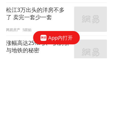
松江3万出头的洋房不多
了 卖完一套少一套
网易房产
5跟贴
App内打开
涨幅高达25%! 扒一扒房价
与地铁的秘密
网易房产
320跟贴
外环轨交房受热捧 近期热
销盘3.1万/平起
网易房产
10跟贴
起早贪黑卖力工作！这儿