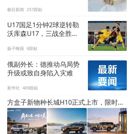
极目新闻
257跟贴
U17国足1分钟2球逆转勒
沃库森U17，三战全胜！
赵松源替补登场传射建功
扬子晚报
6跟贴
俄副外长：德推动乌局势
升级或致自身陷入灾难
新华社
409跟贴
方盒子新物种长城H10正式上市，限时换新价20.18万元起