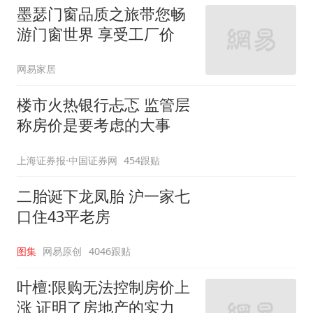
墨瑟门窗品质之旅带您畅
游门窗世界 享受工厂价
网易家居
楼市火热银行忐忑 监管层
称房价是要考虑的大事
上海证券报·中国证券网
454跟贴
二胎诞下龙凤胎 沪一家七
口住43平老房
图集
网易原创
4046跟贴
叶檀:限购无法控制房价上
涨 证明了房地产的实力