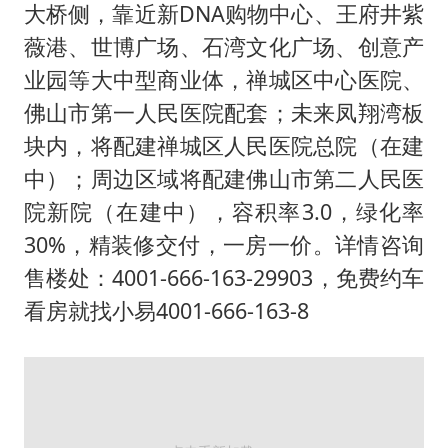
24小时不关空调 电费会更低吗
大桥侧，靠近新DNA购物中心、王府井紫
中国养老床位“三连降”
薇港、世博广场、石湾文化广场、创意产
哪吒汽车南宁工厂设备降价20%拍卖
业园等大中型商业体，禅城区中心医院、
佛山市第一人民医院配套；未来凤翔湾板
我国编制完成新版全月地质图
块内，将配建禅城区人民医院总院（在建
郑国霖回应去景区上班被保安拦下
中）；周边区域将配建佛山市第二人民医
U17国足1分钟轰2球
院新院（在建中），容积率3.0，绿化率
外交部发言人就广岛核爆81周年等答记者问
30%，精装修交付，一房一价。详情咨询
奋进开新局 实干挑大梁
售楼处：4001-666-163-29903，免费约车
看房就找小易4001-666-163-8