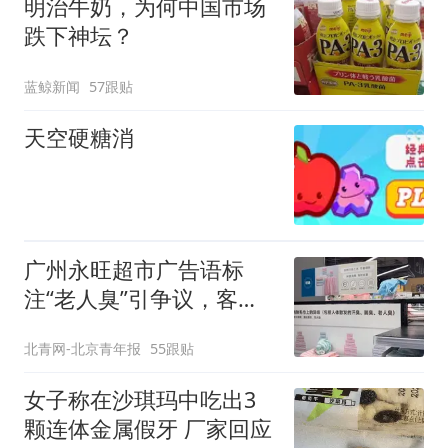
明治牛奶，为何中国市场
跌下神坛？
蓝鲸新闻
57跟贴
天空硬糖消
广州永旺超市广告语标
注“老人臭”引争议，客服
回应
北青网-北京青年报
55跟贴
女子称在沙琪玛中吃出3
颗连体金属假牙 厂家回应