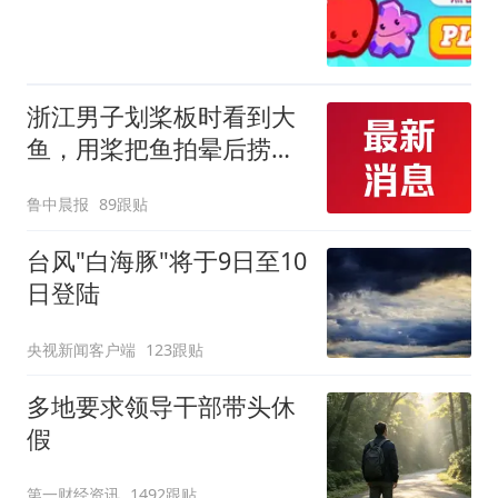
浙江男子划桨板时看到大
鱼，用桨把鱼拍晕后捞
起；当事人：鱼重7斤6
鲁中晨报
89跟贴
两，做成红烧辣子鱼块，
味道很好
台风"白海豚"将于9日至10
日登陆
央视新闻客户端
123跟贴
多地要求领导干部带头休
假
第一财经资讯
1492跟贴