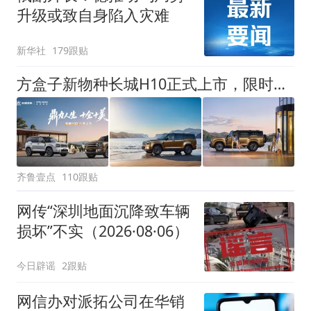
升级或致自身陷入灾难
新华社
179跟贴
方盒子新物种长城H10正式上市，限时换新价20.18万元起
齐鲁壹点
110跟贴
网传“深圳地面沉降致车辆
损坏”不实（2026·08·06）
今日辟谣
2跟贴
网信办对派拓公司在华销