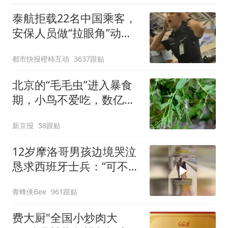
泰航拒载22名中国乘客，
安保人员做“拉眼角”动
作，泰国机场最新回应：
都市快报橙柿互动
3637跟贴
拒绝登机决定由航司作
出；亲历者：曾承诺免费
北京的“毛毛虫”进入暴食
改签但没兑现
期，小鸟不爱吃，数亿头
小蜂迎战
新京报
58跟贴
12岁摩洛哥男孩边境哭泣
恳求西班牙士兵：“可不可
以不要把我遣返回国”
青蜂侠Bee
961跟贴
费大厨"全国小炒肉大