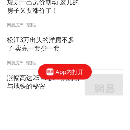
规划一出房价就动 这儿的
房子又要涨价了！
网易房产
3跟贴
松江3万出头的洋房不多
了 卖完一套少一套
网易房产
5跟贴
App内打开
涨幅高达25%! 扒一扒房价
与地铁的秘密
网易房产
320跟贴
外环轨交房受热捧 近期热
销盘3.1万/平起