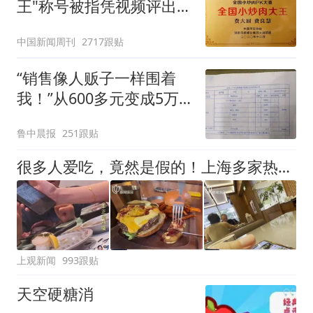
王"称号被指凭视频评出
官方回应
中国新闻周刊
2717跟贴
“销售像人贩子一样围着
我！”从600多元变成5万
元，57岁保洁阿姨做医美
鲁中晨报
251跟贴
后眼睛肿到流泪、视物模
糊
很多人爱吃，竟然是假的！上海多家热门餐饮店被曝光，网友热议
上观新闻
993跟贴
天空硬糖消