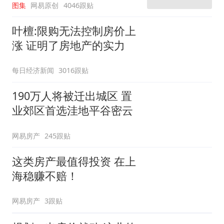
图集
网易原创
4046跟贴
叶檀:限购无法控制房价上
涨 证明了房地产的实力
每日经济新闻
3016跟贴
190万人将被迁出城区 置
业郊区首选洼地平谷密云
网易房产
245跟贴
这类房产最值得投资 在上
海稳赚不赔！
网易房产
3跟贴