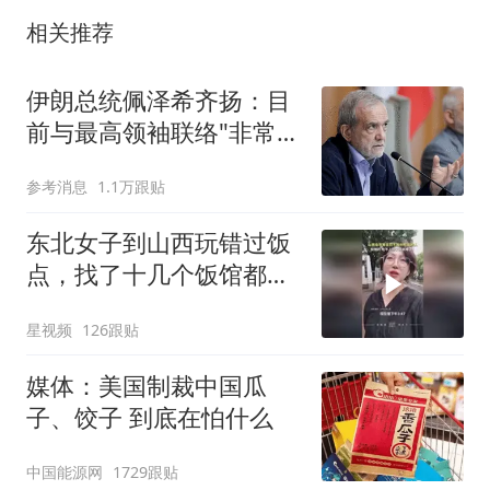
相关推荐
伊朗总统佩泽希齐扬：目
前与最高领袖联络"非常困
难"
参考消息
1.1万跟贴
东北女子到山西玩错过饭
点，找了十几个饭馆都没
开门：午休到几点
星视频
126跟贴
媒体：美国制裁中国瓜
子、饺子 到底在怕什么
中国能源网
1729跟贴