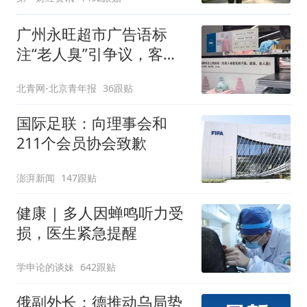
广州永旺超市广告语标
注“老人臭”引争议，客服
回应
北青网-北京青年报
36跟贴
国际足联：向理事会和
211个会员协会致歉
澎湃新闻
147跟贴
健康 | 多人因蝉鸣听力受
损，医生紧急提醒
学申论的谈妹
642跟贴
俄副外长：德推动乌局势