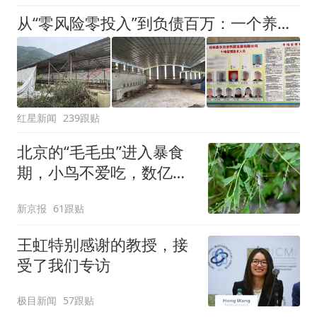
出；亲历者：曾承诺免费
从“零风险零投入”到负债百万：一个养牛项目崩盘后，谁该为农户的贷款买单丨红星调查
改签但没兑现
红星新闻
239跟贴
北京的“毛毛虫”进入暴食
期，小鸟不爱吃，数亿头
小蜂迎战
新京报
61跟贴
王虹特别感谢的教授，接
受了我们专访
极目新闻
57跟贴