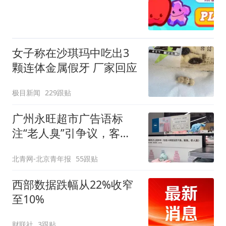
女子称在沙琪玛中吃出3
颗连体金属假牙 厂家回应
极目新闻
229跟贴
广州永旺超市广告语标
注“老人臭”引争议，客服
回应
北青网-北京青年报
55跟贴
西部数据跌幅从22%收窄
至10%
财联社
3跟贴