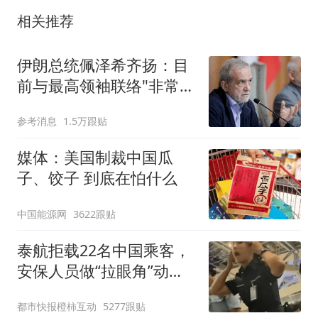
相关推荐
伊朗总统佩泽希齐扬：目
前与最高领袖联络"非常困
难"
参考消息
1.5万跟贴
媒体：美国制裁中国瓜
子、饺子 到底在怕什么
中国能源网
3622跟贴
泰航拒载22名中国乘客，
安保人员做“拉眼角”动
作，泰国机场最新回应：
都市快报橙柿互动
5277跟贴
拒绝登机决定由航司作