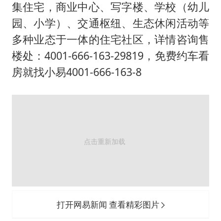
村民谈“梅姨”：叫的其实是“媒姨”
集住宅，商业中心、写字楼、学校（幼儿
“深圳地面沉降致车辆损坏”不实
园、小学）、交通枢纽、生态休闲活动等
外交部发言人就广岛核爆81周年等答记者问
多种业态于一体的住宅社区，详情咨询售
楼处：4001-666-163-29819，免费约车看
感觉全东北都在等7号
房就找小易4001-666-163-8
多地要求领导干部带头休假
80后女柜员逆袭成4200亿银行副行长
奋进开新局 实干挑大梁
打开网易新闻 查看精彩图片