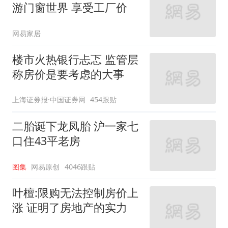
游门窗世界 享受工厂价
网易家居
楼市火热银行忐忑 监管层
称房价是要考虑的大事
上海证券报·中国证券网
454跟贴
二胎诞下龙凤胎 沪一家七
口住43平老房
图集
网易原创
4046跟贴
叶檀:限购无法控制房价上
涨 证明了房地产的实力