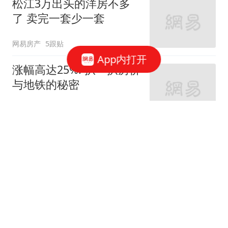
松江3万出头的洋房不多
了 卖完一套少一套
网易房产
5跟贴
App内打开
涨幅高达25%! 扒一扒房价
与地铁的秘密
网易房产
320跟贴
外环轨交房受热捧 近期热
销盘3.1万/平起
网易房产
10跟贴
起早贪黑卖力工作！这儿
不限购可先立足