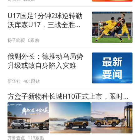
U17国足1分钟2球逆转勒
沃库森U17，三战全胜！
赵松源替补登场传射建功
扬子晚报
6跟贴
俄副外长：德推动乌局势
升级或致自身陷入灾难
新华社
401跟贴
方盒子新物种长城H10正式上市，限时换新价20.18万元起
齐鲁壹点
113跟贴