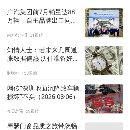
广汽集团前7月销量达88
万辆，自主品牌出口同比
增130%
南方都市报
21跟贴
知情人士：若未来几周通
胀数据偏热 沃什准备好加
息
财联社
159跟贴
网传“深圳地面沉降致车辆
损坏”不实（2026·08·06）
今日辟谣
59跟贴
墨瑟门窗品质之旅带您畅