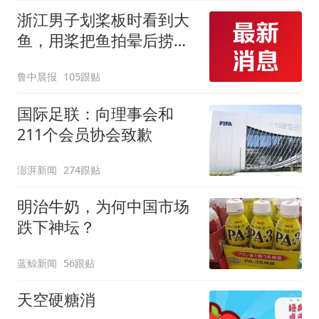
浙江男子划桨板时看到大
鱼，用桨把鱼拍晕后捞
起；当事人：鱼重7斤6
鲁中晨报
105跟贴
两，做成红烧辣子鱼块，
味道很好
国际足联：向理事会和
211个会员协会致歉
澎湃新闻
274跟贴
明治牛奶，为何中国市场
跌下神坛？
蓝鲸新闻
56跟贴
天空硬糖消