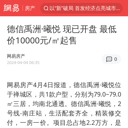
房产
以“新”破局 首发经济点亮城市消费活力
佛得角门将亮相智利俱乐部主场
德信禹洲·曦悦 现已开盘 最低
中方回应是否在太平洋海底开采稀土
价10000元/㎡起售
宇树科技发行价格150.80元/股
看守所辅警收受10万获刑1年
网易房产
0
宇树科技王兴兴身家有望超200亿元
2024-04-04 06:35
五粮液渠道价一箱上涨近百元
网易房产4月4日报道，德信禹洲·曦悦位
CIA被曝已秘密设立古巴工作组
于禅城区，共1款户型，分别为79.0~79.0
U17国足1分钟轰2球
㎡三居，均南北通透。德信禹洲·曦悦，2
泰国一女公务员妆容引争议 本人回应
号线-南庄站，生活配套齐全，精装修交
法国下周开始禁止未经同意的电话营销
付，一房一价。项目总占地2.2万方，是