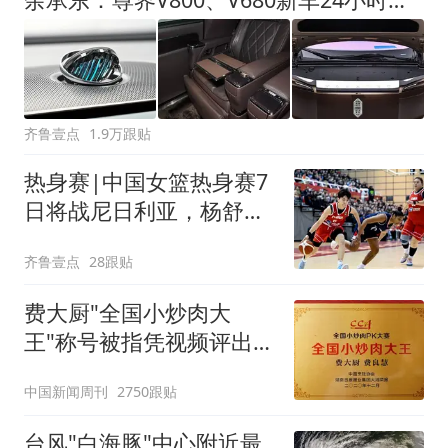
齐鲁壹点
1.9万跟贴
热身赛|中国女篮热身赛7
日将战尼日利亚，杨舒予
有望出战
齐鲁壹点
28跟贴
费大厨"全国小炒肉大
王"称号被指凭视频评出
官方回应
中国新闻周刊
2750跟贴
台风"白海豚"中心附近最