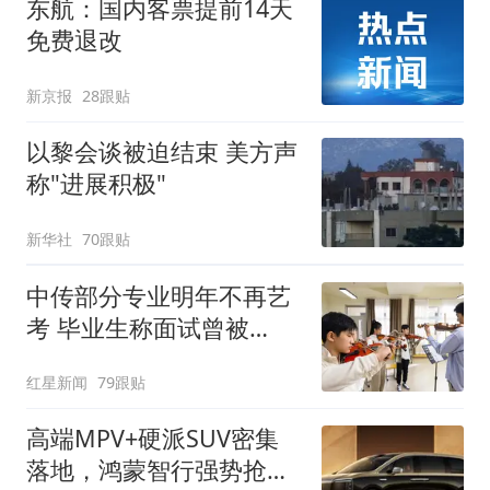
东航：国内客票提前14天
免费退改
新京报
28跟贴
以黎会谈被迫结束 美方声
称"进展积极"
新华社
70跟贴
中传部分专业明年不再艺
考 毕业生称面试曾被
问“如何策划晚会” 专家：
红星新闻
79跟贴
遏制“艺考捷径化”
高端MPV+硬派SUV密集
落地，鸿蒙智行强势抢占