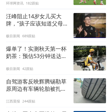
环球网资讯
182跟贴
汪峰阻止14岁女儿买大
牌，“孩子应该知道父母的
不易”，称自己买衣服80%
极目新闻
689跟贴
都在淘宝
爆单了！实测秋天第一杯
奶茶：预估53分钟送达，
实际耗时92分钟
极目新闻
42跟贴
自驾游客反映辉腾锡勒草
原周边有车辆轮胎被扎，
修理店铺换胎价格高达千
江西晨报
244跟贴
元，官方发布情况通报