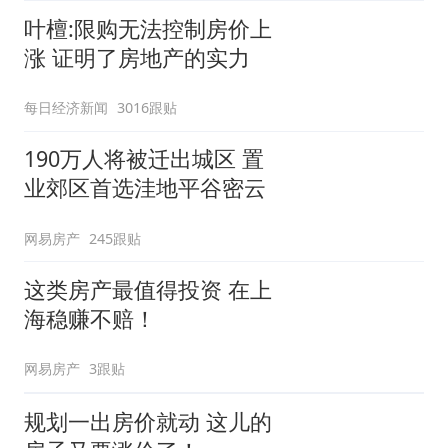
叶檀:限购无法控制房价上
涨 证明了房地产的实力
每日经济新闻
3016跟贴
190万人将被迁出城区 置
业郊区首选洼地平谷密云
网易房产
245跟贴
这类房产最值得投资 在上
海稳赚不赔！
网易房产
3跟贴
规划一出房价就动 这儿的