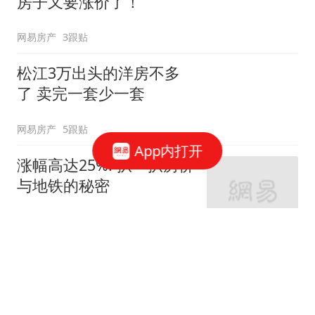
房子又要涨价了！
网易房产
3跟贴
松江3万出头的洋房不多
了 卖完一套少一套
网易房产
5跟贴
App内打开
涨幅高达25%! 扒一扒房价
与地铁的秘密
网易房产
320跟贴
外环轨交房受热捧 近期热
销盘3.1万/平起
网易房产
10跟贴