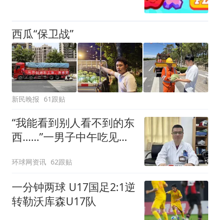
西瓜“保卫战”
新民晚报
61跟贴
“我能看到别人看不到的东
西……”一男子中午吃见手
青没事，晚上再吃却出现
环球网资讯
62跟贴
幻觉被紧急送医！
一分钟两球 U17国足2:1逆
转勒沃库森U17队