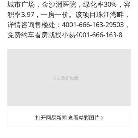
“新疆阿勒泰八月能滑雪”不实
城市广场，金沙洲医院，绿化率30%，容
日本试射“战斧”导弹，国防部回应
积率3.97，一房一价。该项目珠江湾畔，
胡彦斌韩磊 谁帮谁
详情咨询售楼处：4001-666-163-29503，
免费约车看房就找小易4001-666-163-8
胡彦斌获《歌手2026》歌王
秋天的第一杯奶茶到底有多火
夯实基础开新局
打开网易新闻 查看精彩图片