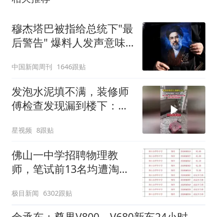
穆杰塔巴被指给总统下"最
后警告" 爆料人发声意味
深长
中国新闻周刊
1646跟贴
发泡水泥填不满，装修师
傅检查发现漏到楼下：出
风口未延伸到外墙
星视频
8跟贴
佛山一中学招聘物理教
师，笔试前13名均遭淘
汰？教育局：已叫停招
极目新闻
6302跟贴
聘，成立调查组全面核查
余承东：尊界V800、V680新车24小时大定突破3500台