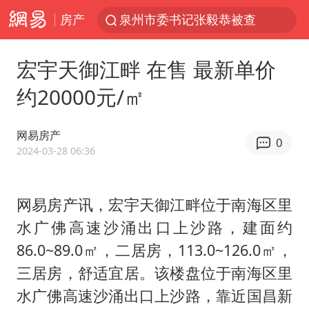
房产
泉州市委书记张毅恭被查
台风白海豚已进入24小时警戒线
宏宇天御江畔 在售 最新单价
全球首个长时储能一体化产业园量产
约20000元/㎡
上海：台风白海豚或将带来龙卷风
四川宜宾市高县4.9级地震致1人死亡
网易房产
0
名创优品回应女子吐槽内裤质量差
2024-03-28 06:36
中巨芯：上半年归母净利润1405.77万元
网易房产讯，宏宇天御江畔位于南海区里
中国女篮70-67险胜尼日利亚女篮
水广佛高速沙涌出口上沙路，建面约
U17国足点球大战淘汰河床晋级决赛
86.0~89.0㎡，二居房，113.0~126.0㎡，
国防部：中国军队坚决反制任何闹海挑衅图谋
三居房，舒适宜居。该楼盘位于南海区里
我国外贸延续良好增长态势
水广佛高速沙涌出口上沙路，靠近国昌新