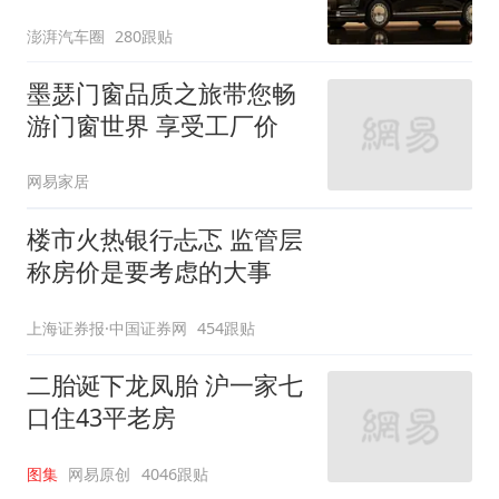
自主高端市场制高点
澎湃汽车圈
280跟贴
墨瑟门窗品质之旅带您畅
游门窗世界 享受工厂价
网易家居
楼市火热银行忐忑 监管层
称房价是要考虑的大事
上海证券报·中国证券网
454跟贴
二胎诞下龙凤胎 沪一家七
口住43平老房
图集
网易原创
4046跟贴