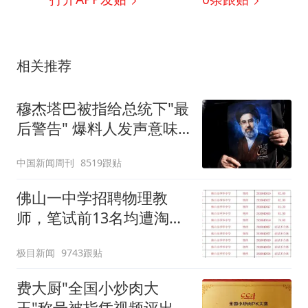
相关推荐
穆杰塔巴被指给总统下"最
后警告" 爆料人发声意味
深长
中国新闻周刊
8519跟贴
佛山一中学招聘物理教
师，笔试前13名均遭淘
汰？教育局：已叫停招
极目新闻
9743跟贴
聘，成立调查组全面核查
费大厨"全国小炒肉大
王"称号被指凭视频评出