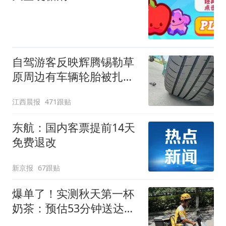
自驾游客反映辉腾锡勒草
原周边有车辆轮胎被扎，
修理店铺换胎价格高达千
江西晨报
471跟贴
元，官方发布情况通报
东航：国内客票提前14天
免费退改
新京报
67跟贴
爆单了！实测秋天第一杯
奶茶：预估53分钟送达，
实际耗时92分钟