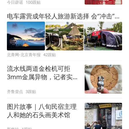
今日辟谣
100跟贴
电车露营成年轻人旅游新选择 会“冲击”传统住宿业吗？
北青网-北京青年报
42跟贴
流水线两道金检机可拒
3mm金属异物，记者实探
泸溪河车间！公司回应为
齐鲁壹点
3跟贴
何选择谅解
图片故事｜八旬民宿主理
人和她的石头画美术馆