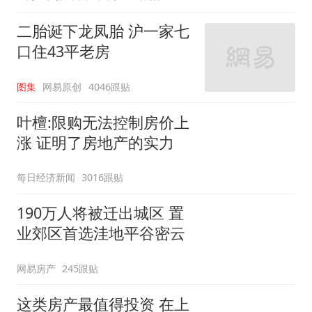
二胎诞下龙凤胎 沪一家七
口住43平老房
图集
网易原创
4046跟贴
叶檀:限购无法控制房价上
涨 证明了房地产的实力
每日经济新闻
3016跟贴
190万人将被迁出城区 置
业郊区首选洼地平谷密云
网易房产
245跟贴
这类房产最值得投资 在上