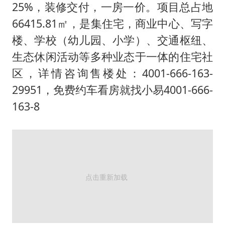
微信新功能：你可以“撤回”你的撤回
25%，装修交付，一房一价。项目总占地
上半年国内居民出游人次34.63亿
66415.81㎡，是集住宅，商业中心、写字
楼、学校（幼儿园、小学）、交通枢纽、
浙江最强风雨时段已锁定
生态休闲活动等多种业态于一体的住宅社
万岁山接盘烂尾恒大文旅城
区，详情咨询售楼处：4001-666-163-
老人被城管撞倒后离世亲属质疑记录仪
29951，免费约车看房就找小易4001-666-
习近平心系体育强国建设
163-8