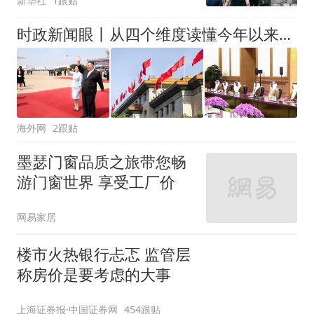
新华社
1跟贴
时政新闻眼丨从四个维度读懂今年以来中国元首外交
海外网
2跟贴
墨瑟门窗品质之旅带您畅
游门窗世界 享受工厂价
网易家居
楼市火热银行忐忑 监管层
称房价是要考虑的大事
上海证券报·中国证券网
454跟贴