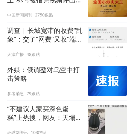
官方回应
中国新闻周刊
2750跟贴
调查 | 长城宽带的收费“乱
象”：交了“网费”又收“端口
费”，退费没着落，使用期
天津广播
48跟贴
可延长到2037年
外媒：俄调整对乌空中打
击策略
参考消息
79跟贴
“不建议大家买深色蛋
糕”上热搜，网友：天塌
了！
环球网资讯
103跟贴