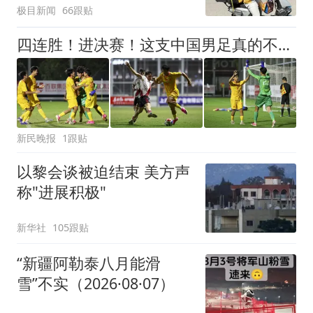
极目新闻
66跟贴
四连胜！进决赛！这支中国男足真的不一样？
新民晚报
1跟贴
以黎会谈被迫结束 美方声
称"进展积极"
新华社
105跟贴
“新疆阿勒泰八月能滑
雪”不实（2026·08·07）