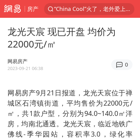
房产
香港宏福苑火灾或由烟头引起
浙江台州《告全体市民书》
龙光天宸 现已开盘 均价为
以媒：穆杰塔巴被紧急送医情况危急
22000元/㎡
多所高校取消艺考
泰国初中生饮弹自尽前开了26枪
网易房产
0
网约车司机充电时猝死保险拒赔
2023-09-21 06:38
陕西柞水泥石流已致2死 仍有1人失联
网易房产9月21日报道，龙光天宸位于禅
店主称换“青海拉面”招牌后生意更好
城区石湾镇街道，平均售价为22000元/
22岁女生独闯南太行失联12天
㎡，共1款户型，分别为94.0~140.0㎡洋
今年第二强台风将带来多大影响
房，均南北通透。龙光天宸，临近地铁广
张本智和：零封向鹏不意外
佛线-季华园站，容积率3.0，绿化率