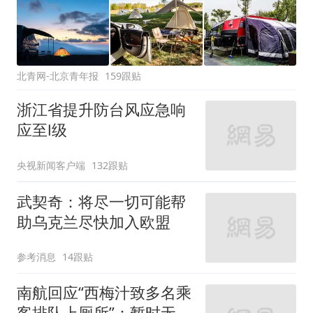
北青网-北京青年报
159跟贴
浙江省提升防台风应急响
应至Ⅰ级
央视新闻客户端
132跟贴
武契奇：将尽一切可能帮
助乌克兰尽快加入欧盟
参考消息
14跟贴
南航回应“西梅汁致多名乘
客排队上厕所”：暂时无法