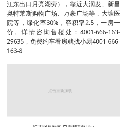
王艺迪无缘横滨赛决赛
江东出口月亮湖旁），靠近大润发、新昌
泰国：高度重视中国游客旅游体验
奥特莱斯购物广场、万豪广场等，大塘医
上海大部迎大暴雨
院等，绿化率30%，容积率2.5，一房一
价。详情咨询售楼处：4001-666-163-
《龙餐馆》 冲奖
29635，免费约车看房就找小易4001-666-
蒯曼挺进WTT横滨冠军赛女单四强
163-8
以军士兵把枪口对准中国记者
笔试第一被劝弃考涉事副校长被撤职
白海豚5次眼壁置换
构建更高水平的全民健身公共服务体系
打开网易新闻 查看精彩图片