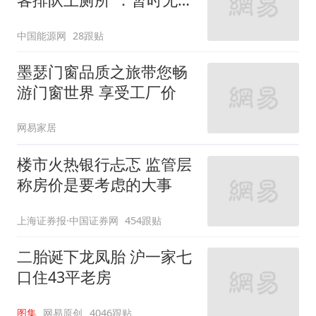
核查是否发放西梅汁
中国能源网
28跟贴
墨瑟门窗品质之旅带您畅
游门窗世界 享受工厂价
网易家居
楼市火热银行忐忑 监管层
称房价是要考虑的大事
上海证券报·中国证券网
454跟贴
二胎诞下龙凤胎 沪一家七
口住43平老房
图集
网易原创
4046跟贴