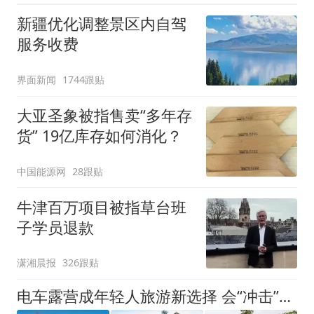
新疆优化调整景区内自驾
服务收费
界面新闻
1744跟贴
大亚圣象被指售卖“多年存
货” 19亿库存如何消化？
中国能源网
28跟贴
牛津百万项目被指草台班
子学员退款
潇湘晨报
326跟贴
电车露营成年轻人旅游新选择 会“冲击”传统住宿业吗？