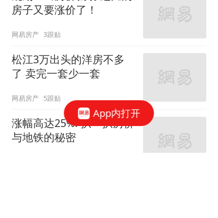
房子又要涨价了！
网易房产
3跟贴
松江3万出头的洋房不多
了 卖完一套少一套
网易房产
5跟贴
App内打开
涨幅高达25%! 扒一扒房价
与地铁的秘密
网易房产
320跟贴
外环轨交房受热捧 近期热
销盘3.1万/平起