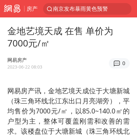
房产
南京发布暴雨黄色预警
上海有出现龙卷潜势
金地艺境天成 在售 单价为
上半年我国经营主体结构持续优化
7000元/㎡
王传君 《披荆斩棘》
上海：5号线16号线浦江线全线停运
网易房产
0
白海豚预计将在浙江苍南到三门一带登陆
2023-06-22 08:03
今日15时起福州地铁高架区段停运
网易房产讯，金地艺境天成位于大塘新城
国足U17与阿森纳决赛取消 并列冠军
（珠三角环线北江东出口月亮湖旁），平
王艺迪2-4不敌张本美和止步4强
均售价为7000元/㎡，以85.0~140.0㎡的
上门女婿出轨女邻居多年被判重婚罪
户型为主，整体可覆盖刚需和改善的需
2025年小学教师减少13.19万
求。该楼盘位于大塘新城（珠三角环线北