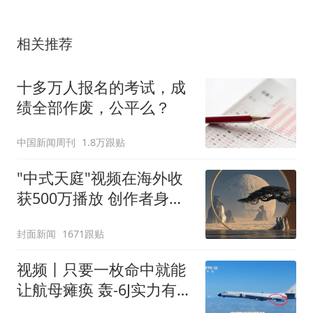
相关推荐
十多万人报名的考试，成
绩全部作废，公平么？
中国新闻周刊
1.8万跟贴
"中式天庭"视频在海外收
获500万播放 创作者身份
披露
封面新闻
1671跟贴
视频丨只要一枚命中就能
让航母瘫痪 轰-6J实力有多
强？