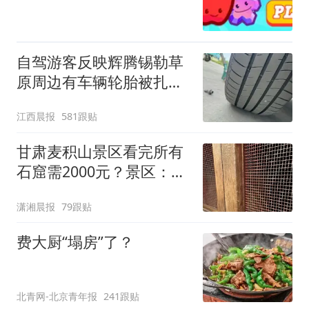
自驾游客反映辉腾锡勒草
原周边有车辆轮胎被扎，
修理店铺换胎价格高达千
江西晨报
581跟贴
元，官方发布情况通报
甘肃麦积山景区看完所有
石窟需2000元？景区：部
分石窟受特别保护，游客
潇湘晨报
79跟贴
可按需买
费大厨“塌房”了？
北青网-北京青年报
241跟贴