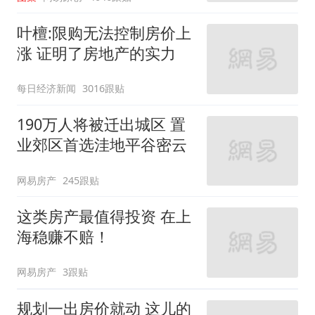
叶檀:限购无法控制房价上
涨 证明了房地产的实力
每日经济新闻
3016跟贴
190万人将被迁出城区 置
业郊区首选洼地平谷密云
网易房产
245跟贴
这类房产最值得投资 在上
海稳赚不赔！
网易房产
3跟贴
规划一出房价就动 这儿的