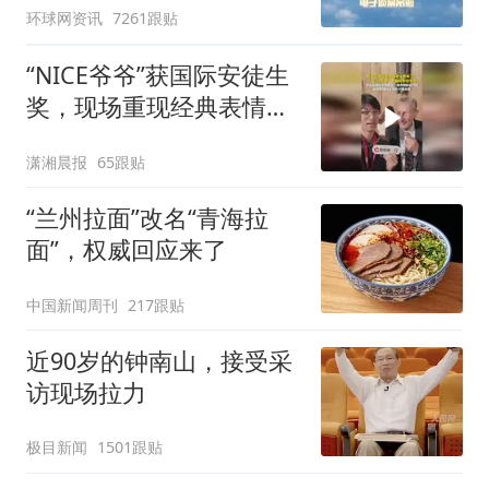
环球网资讯
7261跟贴
“NICE爷爷”获国际安徒生
奖，现场重现经典表情
包，向中国粉丝问好
潇湘晨报
65跟贴
“兰州拉面”改名“青海拉
面”，权威回应来了
中国新闻周刊
217跟贴
近90岁的钟南山，接受采
访现场拉力
极目新闻
1501跟贴