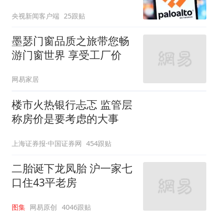
央视新闻客户端
25跟贴
墨瑟门窗品质之旅带您畅
游门窗世界 享受工厂价
网易家居
楼市火热银行忐忑 监管层
称房价是要考虑的大事
上海证券报·中国证券网
454跟贴
二胎诞下龙凤胎 沪一家七
口住43平老房
图集
网易原创
4046跟贴