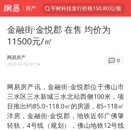
房产
宇树科技发行价格150.80元/股
我国编制完成新版全月地质图
金融街·金悦郡 在售 均价为
台风白海豚即将进入48小时警戒线
11500元/㎡
郑国霖回应去景区上班被保安拦下
中央气象台发布台风黄色预警
网易房产
0
80后女柜员逆袭成4200亿银行副行长
2023-02-02 07:54
感觉全东北都在等7号
网易房产讯，金融街·金悦郡位于佛山市
扎哈罗娃批广岛市长不提美国原子弹
三水区三水新城三水北站西侧100米，项
女子利用漏洞0元薅走3000多件家电
目推出约85.0~118.0㎡的房源，85~118㎡
金饰克价大幅跳涨
洋房，金融街·金悦郡，地铁近邻广佛肇
泰国一女公务员妆容引争议 本人回应
轻轨，4号线（规划），佛山地铁12号线