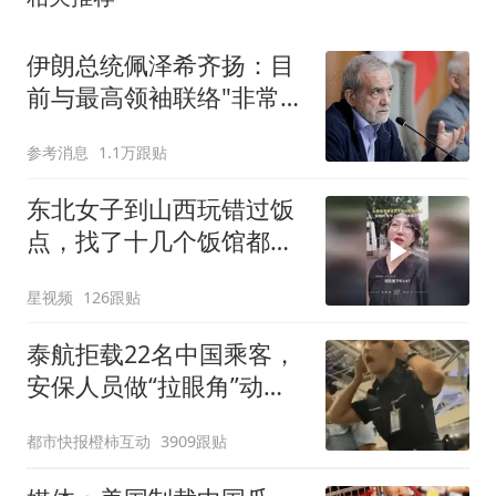
伊朗总统佩泽希齐扬：目
前与最高领袖联络"非常困
难"
参考消息
1.1万跟贴
东北女子到山西玩错过饭
点，找了十几个饭馆都没
开门：午休到几点
星视频
126跟贴
泰航拒载22名中国乘客，
安保人员做“拉眼角”动
作，泰国机场最新回应：
都市快报橙柿互动
3909跟贴
拒绝登机决定由航司作
出；亲历者：曾承诺免费