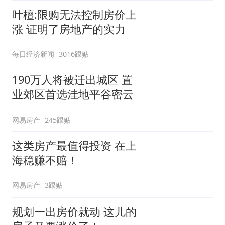
叶檀:限购无法控制房价上
涨 证明了房地产的实力
每日经济新闻
3016跟贴
190万人将被迁出城区 置
业郊区首选洼地平谷密云
网易房产
245跟贴
这类房产最值得投资 在上
海稳赚不赔！
网易房产
3跟贴
规划一出房价就动 这儿的