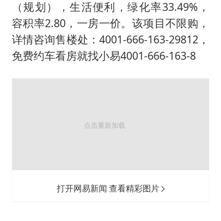
关之琳否认与27岁模特的恋情
（规划），生活便利，绿化率33.49%，
多地要求领导干部带头休假
容积率2.80，一房一价。该项目不限购，
对话重庆地铁吐血女孩
详情咨询售楼处：4001-666-163-29812，
免费约车看房就找小易4001-666-163-8
中方回应日本广岛核爆81周年
中国五箭齐发反制美国
中国经济展现强大韧性和活力
打开网易新闻 查看精彩图片