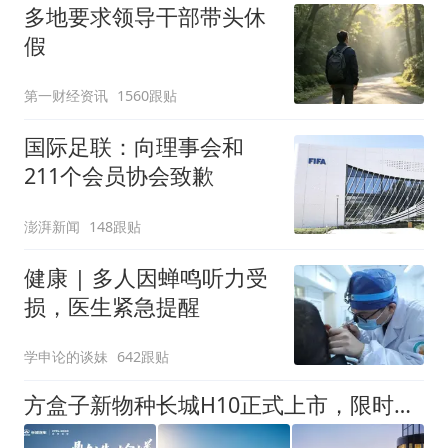
多地要求领导干部带头休
假
第一财经资讯
1560跟贴
国际足联：向理事会和
211个会员协会致歉
澎湃新闻
148跟贴
健康 | 多人因蝉鸣听力受
损，医生紧急提醒
学申论的谈妹
642跟贴
方盒子新物种长城H10正式上市，限时换新价20.18万元起