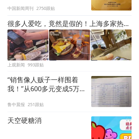
官方回应
中国新闻周刊
2750跟贴
很多人爱吃，竟然是假的！上海多家热门餐饮店被曝光，网友热议
上观新闻
993跟贴
“销售像人贩子一样围着
我！”从600多元变成5万
元，57岁保洁阿姨做医美
鲁中晨报
251跟贴
后眼睛肿到流泪、视物模
糊
天空硬糖消