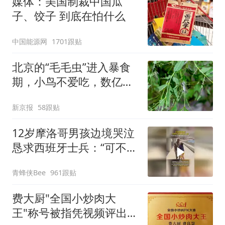
媒体：美国制裁中国瓜
改签但没兑现
子、饺子 到底在怕什么
中国能源网
1701跟贴
北京的“毛毛虫”进入暴食
期，小鸟不爱吃，数亿头
小蜂迎战
新京报
58跟贴
12岁摩洛哥男孩边境哭泣
恳求西班牙士兵：“可不可
以不要把我遣返回国”
青蜂侠Bee
961跟贴
费大厨"全国小炒肉大
王"称号被指凭视频评出