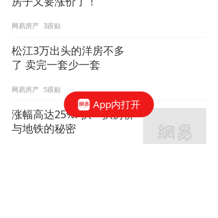
房子又要涨价了！
网易房产
3跟贴
松江3万出头的洋房不多
了 卖完一套少一套
网易房产
5跟贴
App内打开
涨幅高达25%! 扒一扒房价
与地铁的秘密
网易房产
320跟贴
外环轨交房受热捧 近期热
销盘3.1万/平起
网易房产
10跟贴