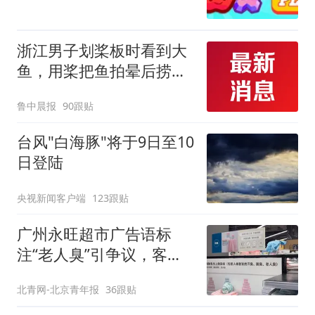
浙江男子划桨板时看到大
鱼，用桨把鱼拍晕后捞
起；当事人：鱼重7斤6
鲁中晨报
90跟贴
两，做成红烧辣子鱼块，
味道很好
台风"白海豚"将于9日至10
日登陆
央视新闻客户端
123跟贴
广州永旺超市广告语标
注“老人臭”引争议，客服
回应
北青网-北京青年报
36跟贴