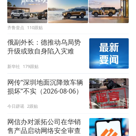
齐鲁壹点
110跟贴
俄副外长：德推动乌局势
升级或致自身陷入灾难
新华社
179跟贴
网传“深圳地面沉降致车辆
损坏”不实（2026·08·06）
今日辟谣
2跟贴
网信办对派拓公司在华销
售产品启动网络安全审查