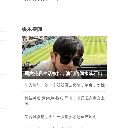
娱乐要闻
岁
周杰伦私生活被扒，澳门传闻水落石出
事
艺人何与、刘些宁双双否认恋情：单身，勿扰
荷兰弟遭“河南弟”抢功 导演，演员证实亲自上
阵
受台风影响，浙江一演唱会紧急宣布延期