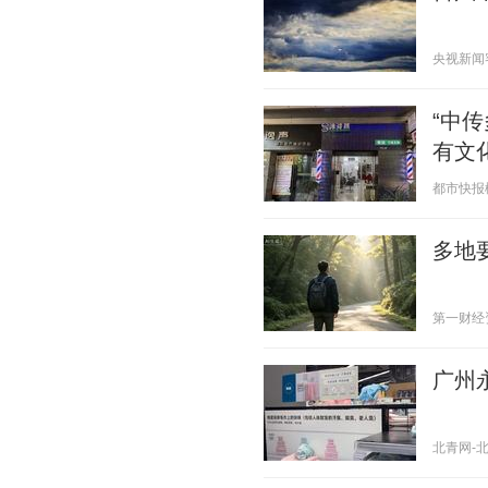
央视新闻客户
“中
有文
都市快报橙柿
多地
第一财经资讯
广州
北青网-北京