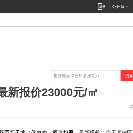
新报价23000元/㎡
荔园新天地
（
优惠购
、
楼盘相册
、
最新报价
）位于顺德区