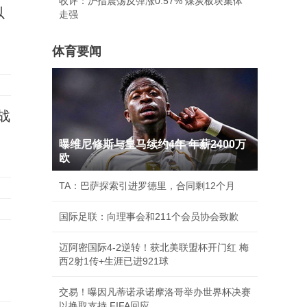
收评：沪指震荡反弹涨0.57% 煤炭板块集体
以
走强
体育要闻
战
曝维尼修斯与皇马续约4年 年薪2400万
欧
TA：巴萨探索引进罗德里，合同剩12个月
国际足联：向理事会和211个会员协会致歉
迈阿密国际4-2逆转！获北美联盟杯开门红 梅
西2射1传+生涯已进921球
交易！曝因凡蒂诺承诺摩洛哥举办世界杯决赛
以换取支持 FIFA回应