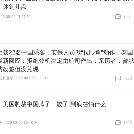
午休到几点
6-08-05 21:57:31
138
跟贴
138
拒载22名中国乘客，安保人员做“拉眼角”动作，泰国
最新回应：拒绝登机决定由航司作出；亲历者：曾
费改签但没兑现
互动 2026-08-06 08:23:11
4128
跟贴
4128
：美国制裁中国瓜子、饺子 到底在怕什么
026-08-06 10:48:04
1615
跟贴
1615