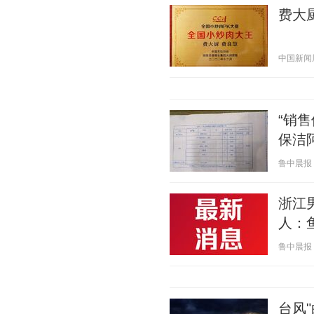
费大
中国新闻周刊
“销
保洁
鲁中晨报 20
浙江
人：
鲁中晨报 20
台风"