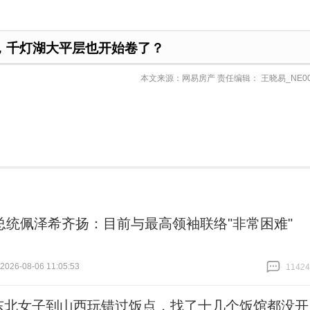
，千灯湖大平层也开始卷了？
本文来源：网易房产 责任编辑： 王晓易_NE00
总统佩泽希齐扬：目前与最高领袖联络"非常困难"
26-08-06 11:05:53
11424
跟贴
11424
东北女子到山西玩错过饭点，找了十几个饭馆都没开