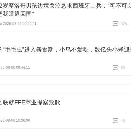
12岁摩洛哥男孩边境哭泣恳求西班牙士兵：“可不可
把我遣返回国”
2026-08-06 00:59:41
975
跟贴
975
的“毛毛虫”进入暴食期，小鸟不爱吃，数亿头小蜂迎
6-08-06 09:44:11
59
跟贴
59
足联就FFE商业提案致歉
6-08-06 10:36:06
46
跟贴
46