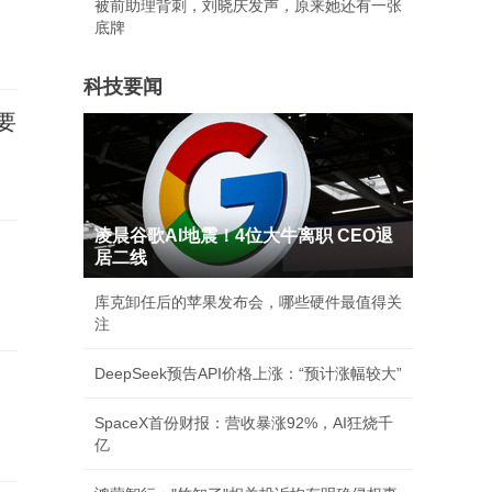
被前助理背刺，刘晓庆发声，原来她还有一张
底牌
科技要闻
要
凌晨谷歌AI地震！4位大牛离职 CEO退
居二线
库克卸任后的苹果发布会，哪些硬件最值得关
注
DeepSeek预告API价格上涨：“预计涨幅较大”
SpaceX首份财报：营收暴涨92%，AI狂烧千
亿