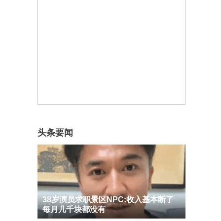
头条要闻
38岁演员求职景区NPC:收入基本断了
每月几千块都没有