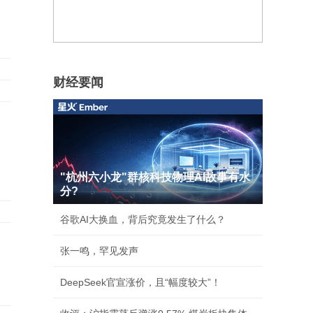
财经要闻
承
"杭州六小龙"群核科技物理AI故事有水
分?
谷歌AI大换血，背后究竟发生了什么？
张一鸣，罕见发声
DeepSeek官宣涨价，且“幅度较大”！