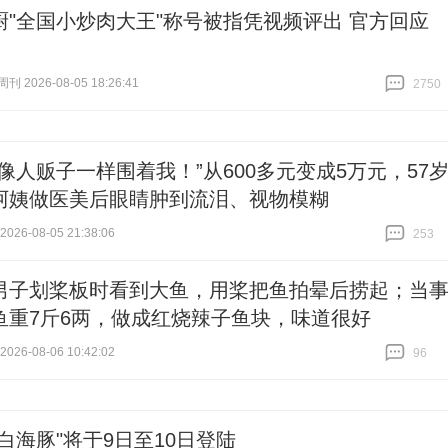
厨"全国小炒肉大王"称号被指凭视频评出 官方回应
 2026-08-05 18:26:41
2750
跟贴
2750
售像人贩子一样围着我！”从600多元变成5万元，57
阿姨做医美后眼睛肿到流泪、视物模糊
26-08-05 21:38:06
253
跟贴
253
男子划桨板时看到大鱼，用桨把鱼拍晕后捞起；当
鱼重7斤6两，做成红烧辣子鱼块，味道很好
26-08-06 10:42:02
96
跟贴
96
白海豚"将于9日至10日登陆