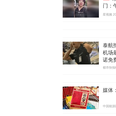
门：
星视频 202
泰航
机场
诺免
都市快报橙柿
媒体
中国能源网 2