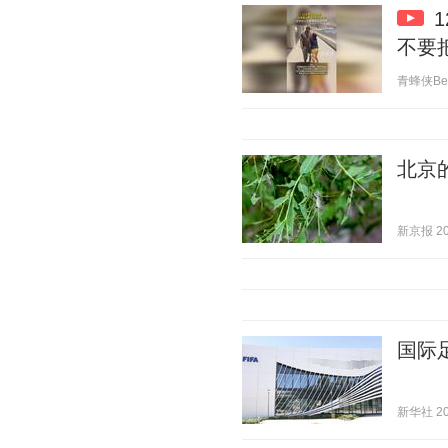
不要
青蜂侠Bee 
北京
新京报 202
国际
新华社 202