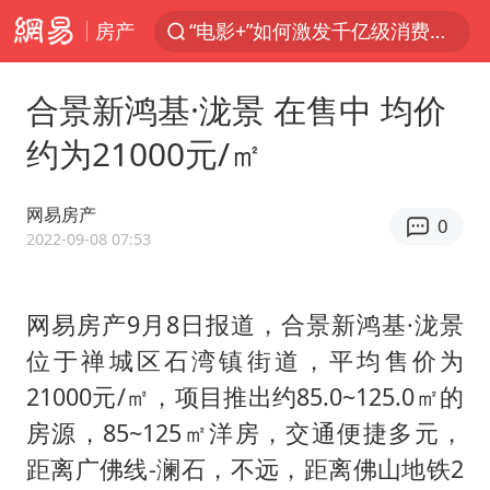
房产
“电影+”如何激发千亿级消费新活力？
福建泉州市委书记张毅恭被查
合景新鸿基·泷景 在售中 均价
我国货物贸易进出口超30万亿元
约为21000元/㎡
曝韩国足协为外籍裁判员安排色情招待
向鹏0-3不敌张本智和
网易房产
0
佛山通报笔试前13被淘汰后5名进体检
2022-09-08 07:53
“新疆阿勒泰八月能滑雪”不实
网易房产9月8日报道，合景新鸿基·泷景
广东雷州通报特教老师招聘违规事件
位于禅城区石湾镇街道，平均售价为
“立秋的第一杯奶茶”又爆单了
21000元/㎡，项目推出约85.0~125.0㎡的
陈幸同晋级WTT横滨冠军赛8强
房源，85~125㎡洋房，交通便捷多元，
泰国枪击案凶手先杀祖父母后行凶
距离广佛线-澜石，不远，距离佛山地铁2