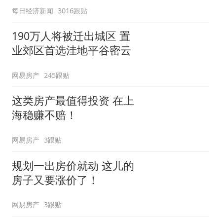
每日经济新闻
3016跟贴
190万人将被迁出城区 置
业郊区首选洼地平谷密云
网易房产
245跟贴
这类房产最值得投资 在上
海稳赚不赔！
网易房产
3跟贴
规划一出房价就动 这儿的
房子又要涨价了！
网易房产
3跟贴