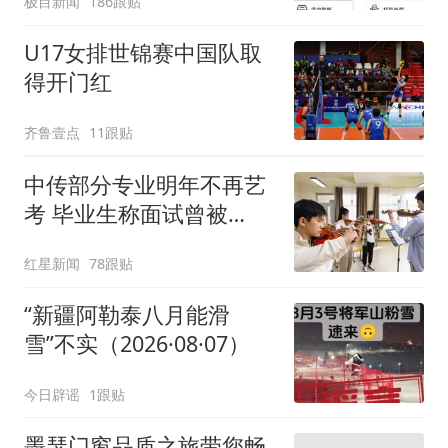
极目新闻
186跟贴
店都很忙，要等2个多小
时
U17女排世锦赛中国队取
得开门红
齐鲁壹点
11跟贴
中传部分专业明年不再艺
考 毕业生称面试曾被
问“如何策划晚会” 专家：
红星新闻
78跟贴
遏制“艺考捷径化”
“新疆阿勒泰八月能滑
雪”不实（2026·08·07）
今日辟谣
1跟贴
墨瑟门窗品质之旅带您畅