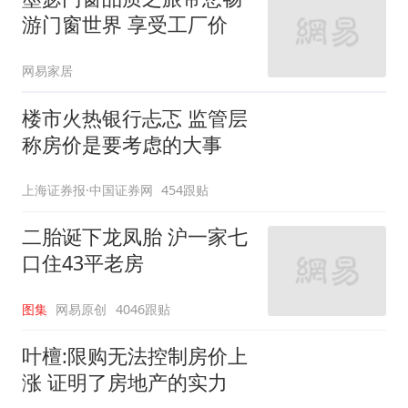
游门窗世界 享受工厂价
网易家居
楼市火热银行忐忑 监管层
称房价是要考虑的大事
上海证券报·中国证券网
454跟贴
二胎诞下龙凤胎 沪一家七
口住43平老房
图集
网易原创
4046跟贴
叶檀:限购无法控制房价上
涨 证明了房地产的实力