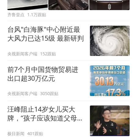
齐鲁壹点
1.1万跟贴
台风"白海豚"中心附近最
大风力已达15级 最新研判
央视新闻客户端
152跟贴
前7个月中国货物贸易进
出口超30万亿元
央视新闻客户端
3050跟贴
汪峰阻止14岁女儿买大
牌，“孩子应该知道父母的
不易”，称自己买衣服80%
极目新闻
401跟贴
都在淘宝