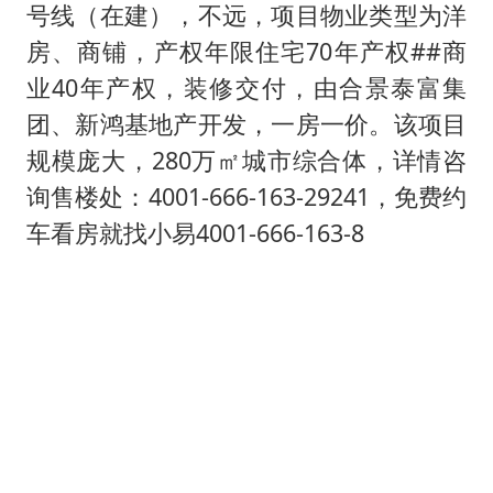
超颖电子拟投资20.86亿建设新项目
号线（在建），不远，项目物业类型为洋
山东一元代青花杯离奇失踪
房、商铺，产权年限住宅70年产权##商
国防部：中国军队坚决反制任何闹海挑衅图谋
业40年产权，装修交付，由合景泰富集
团、新鸿基地产开发，一房一价。该项目
宇树科技中一签需缴款7.54万元
规模庞大，280万㎡城市综合体，详情咨
两名乘客在飞机上因调节座椅起冲突
询售楼处：4001-666-163-29241，免费约
山东潍坊发布大风黄色预警
车看房就找小易4001-666-163-8
夯实基础开新局