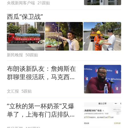
央视新闻客户端
21跟贴
西瓜“保卫战”
新民晚报
50跟贴
布朗谈新队友：詹姆斯在
群聊里很活跃，马克西最
早联系我
文汇报
5跟贴
“立秋的第一杯奶茶”又爆
单了，上海有门店排队超
500杯，店员：今天奶茶