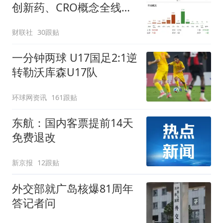
创新药、CRO概念全线走
强
财联社
30跟贴
一分钟两球 U17国足2:1逆
转勒沃库森U17队
环球网资讯
161跟贴
东航：国内客票提前14天
免费退改
新京报
12跟贴
外交部就广岛核爆81周年
答记者问