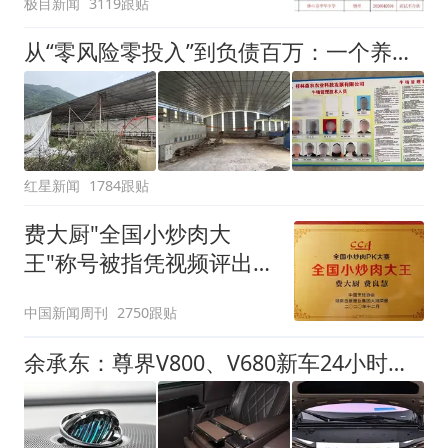
极目新闻
3119跟贴
聘，成立调查组全面核查
从“零风险零投入”到负债百万：一个养牛项目崩盘后，谁该为农户的贷款买单丨红星调查
红星新闻
1784跟贴
费大厨"全国小炒肉大
王"称号被指凭视频评出
官方回应
中国新闻周刊
2750跟贴
余承东：尊界V800、V680新车24小时大定突破3500台