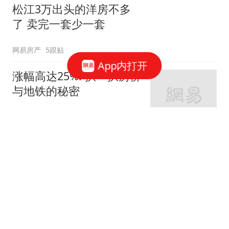
松江3万出头的洋房不多
了 卖完一套少一套
网易房产
5跟贴
App内打开
涨幅高达25%! 扒一扒房价
与地铁的秘密
网易房产
320跟贴
外环轨交房受热捧 近期热
销盘3.1万/平起
网易房产
10跟贴
起早贪黑卖力工作！这儿
不限购可先立足