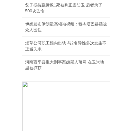
父子抵抗强拆致1死被判正当防卫 后者为了
500块丢命
伊媒发布伊朗最高领袖视频：穆杰塔巴讲话被
众人围住
烟草公司职工婚内出轨 与2名异性多次发生不
正当关系
河南西平县重大刑事案嫌疑人落网 在玉米地
里被抓获