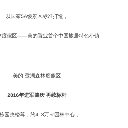
以国家5A级景区标准打造，
林度假区——美的置业首个中国旅居特色小镇。
美的·鹭湖森林度假区
2016年进军肇庆 再续标杆
1栋园央楼尊，约4. 3万㎡园林中心，