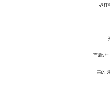
标杆
而后3
美的·