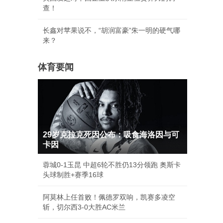
查！
长鑫对苹果说不，“胡润富豪”朱一明的硬气哪
来？
体育要闻
29岁克拉克死因公布：吸食海洛因与可
卡因
蓉城0-1玉昆 中超6轮不胜仍13分领跑 奥斯卡
头球制胜+赛季16球
阿莫林上任首败！佩德罗双响，凯赛多凌空
斩，切尔西3-0大胜AC米兰