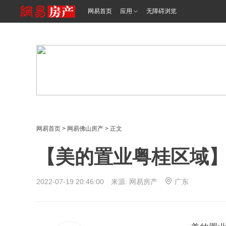
<%@ /0080/e/0080ep_includecss_1301.vm %>
网易首页
应用
无障碍浏览
网易首页
>
网易佛山房产
> 正文
【美的置业粤桂区域】
2022-07-19 20:46:00 来源: 网易房产
广东