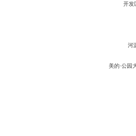
开发
河
美的·公园