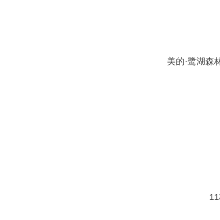
美的·鹭湖森
1