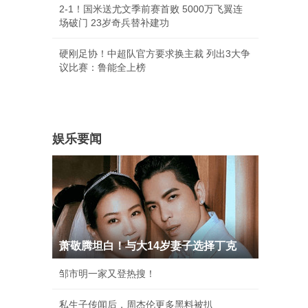
2-1！国米送尤文季前赛首败 5000万飞翼连
场破门 23岁奇兵替补建功
硬刚足协！中超队官方要求换主裁 列出3大争
议比赛：鲁能全上榜
娱乐要闻
萧敬腾坦白！与大14岁妻子选择丁克
邹市明一家又登热搜！
私生子传闻后，周杰伦更多黑料被扒