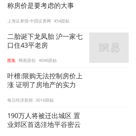
称房价是要考虑的大事
上海证券报·中国证券网
454跟贴
二胎诞下龙凤胎 沪一家七
口住43平老房
图集
网易原创
4046跟贴
叶檀:限购无法控制房价上
涨 证明了房地产的实力
每日经济新闻
3016跟贴
190万人将被迁出城区 置
业郊区首选洼地平谷密云