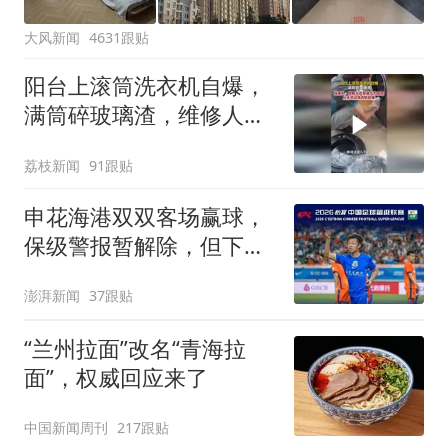
大风新闻
4631跟贴
阳台上滚筒洗衣机自爆，
满筒碎玻璃渣，维修人员
称是人为原因，从未见过
荔枝新闻
91跟贴
洗衣机自爆
申花海港双双客场赢球，
保级警报暂解除，但下一
轮才是生死战
澎湃新闻
37跟贴
“兰州拉面”改名“青海拉
面”，权威回应来了
中国新闻周刊
217跟贴