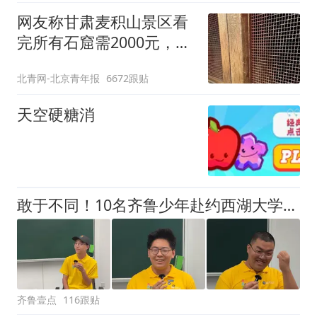
网友称甘肃麦积山景区看
完所有石窟需2000元，景
区：部分石窟受特别保
北青网-北京青年报
6672跟贴
护，游客可按需买
天空硬糖消
敢于不同！10名齐鲁少年赴约西湖大学！他们是谁？为何而选？
齐鲁壹点
116跟贴