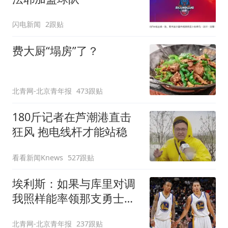
闪电新闻
2跟贴
费大厨“塌房”了？
北青网-北京青年报
473跟贴
180斤记者在芦潮港直击
狂风 抱电线杆才能站稳
看看新闻Knews
527跟贴
埃利斯：如果与库里对调
我照样能率领那支勇士取
得现在的成就
北青网-北京青年报
237跟贴