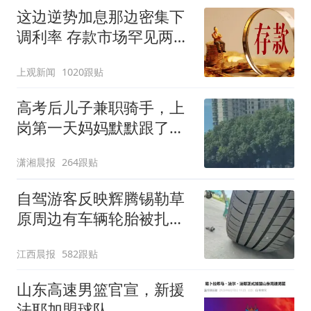
这边逆势加息那边密集下
调利率 存款市场罕见两极
分化
上观新闻
1020跟贴
高考后儿子兼职骑手，上
岗第一天妈妈默默跟了三
公里，感慨孩子真的长大
潇湘晨报
264跟贴
了
自驾游客反映辉腾锡勒草
原周边有车辆轮胎被扎，
修理店铺换胎价格高达千
江西晨报
582跟贴
元，官方发布情况通报
山东高速男篮官宣，新援
法耶加盟球队