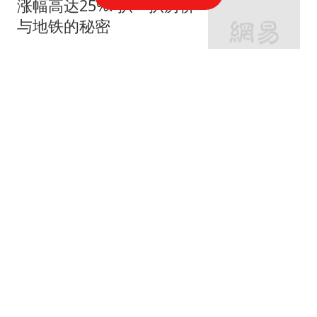
涨幅高达25%! 扒一扒房价
与地铁的秘密
网易房产
320跟贴
外环轨交房受热捧 近期热
销盘3.1万/平起
网易房产
10跟贴
起早贪黑卖力工作！这儿
不限购可先立足
网易房产
3跟贴
紧邻内环旁稀缺刚需房 周
边商业氛围成熟