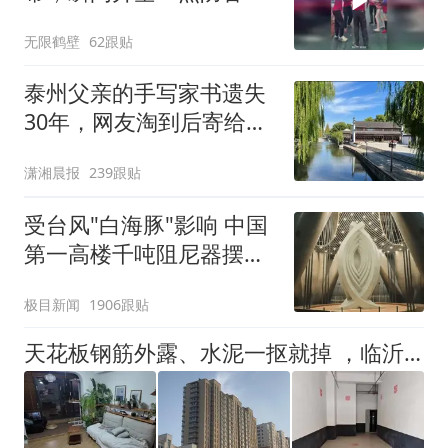
没有
无限鹤壁
62跟贴
泰州父亲的手写家书遗失
30年，网友淘到后寄给女
儿：花鸟市场搬了，但爱
潇湘晨报
239跟贴
还在
受台风"白海豚"影响 中国
第一高楼千吨阻尼器摆动
明显
极目新闻
1906跟贴
天花板钢筋外露、水泥一抠就掉 ，临沂一安置楼交房半年即被鉴定存安全隐患；楼体至今未加固，仍有居民常住