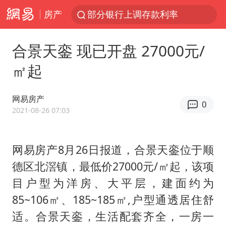
房产
小沈阳加盟《披荆斩棘》
新疆生产建设兵团生态环境局原局长被查
合景天銮 现已开盘 27000元/
朱一龙的鼻子怎么了
㎡起
上海暴雨已致多处积水
三预警齐发 11个省份有大到暴雨
网易房产
0
2021-08-26 07:03
上海地铁4条线路全线停运
上海鼓励居家办公
网易房产8月26日报道，合景天銮位于顺
4.2平卫生间补漏注胶花1.55万
德区北滘镇，最低价27000元/㎡起，该项
国乒连续两站无缘冠军
目户型为洋房、大平层，建面约为
5万小车卖不动 微型代步车集体遇冷
85~106㎡、185~185㎡,户型通透居住舒
科创50指数跌幅扩大至2%
适。合景天銮，生活配套齐全，一房一