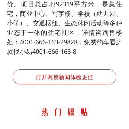
周星驰妈妈现身香港首映礼
价。项目总占地92319平方米，是集住
白海豚路径图
宅，商业中心、写字楼、学校（幼儿园、
小学）、交通枢纽、生态休闲活动等多种
56岁刘奕君跟13岁女儿合跳
业态于一体的住宅社区，详情咨询售楼
大疆错失宇树
处：4001-666-163-29828，免费约车看房
从科技创新看开局起步的时与势
就找小易4001-666-163-8
打开网易新闻体验更佳