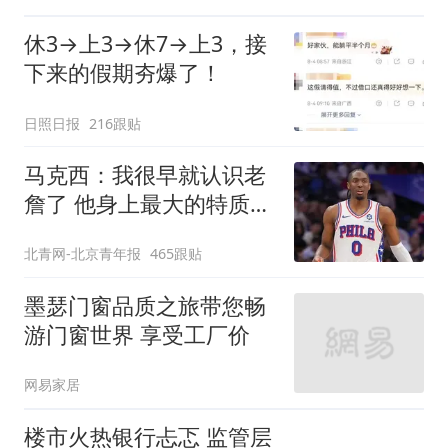
休3→上3→休7→上3，接
下来的假期夯爆了！
日照日报
216跟贴
马克西：我很早就认识老
詹了 他身上最大的特质就
是谦逊
北青网-北京青年报
465跟贴
墨瑟门窗品质之旅带您畅
游门窗世界 享受工厂价
网易家居
楼市火热银行忐忑 监管层