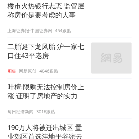
楼市火热银行忐忑 监管层
称房价是要考虑的大事
上海证券报·中国证券网
454跟贴
二胎诞下龙凤胎 沪一家七
口住43平老房
图集
网易原创
4046跟贴
叶檀:限购无法控制房价上
涨 证明了房地产的实力
每日经济新闻
3016跟贴
190万人将被迁出城区 置
业郊区首选洼地平谷密云