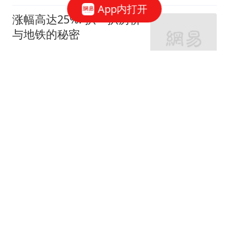
App内打开
涨幅高达25%! 扒一扒房价
与地铁的秘密
网易房产
320跟贴
外环轨交房受热捧 近期热
销盘3.1万/平起
网易房产
10跟贴
起早贪黑卖力工作！这儿
不限购可先立足
网易房产
3跟贴
紧邻内环旁稀缺刚需房 周