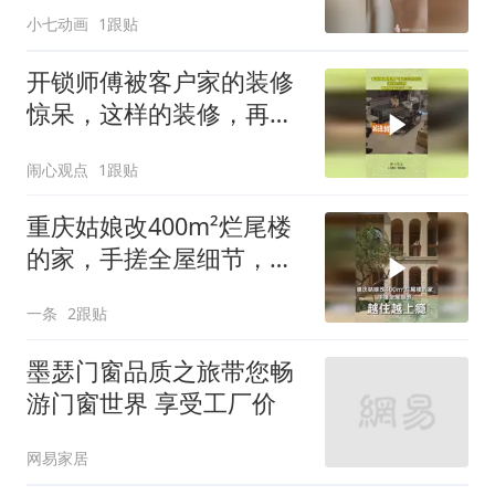
小七动画
1跟贴
开锁师傅被客户家的装修
惊呆，这样的装修，再也
不敢来第二次
闹心观点
1跟贴
重庆姑娘改400m²烂尾楼
的家，手搓全屋细节，越
住越上瘾
一条
2跟贴
墨瑟门窗品质之旅带您畅
游门窗世界 享受工厂价
网易家居