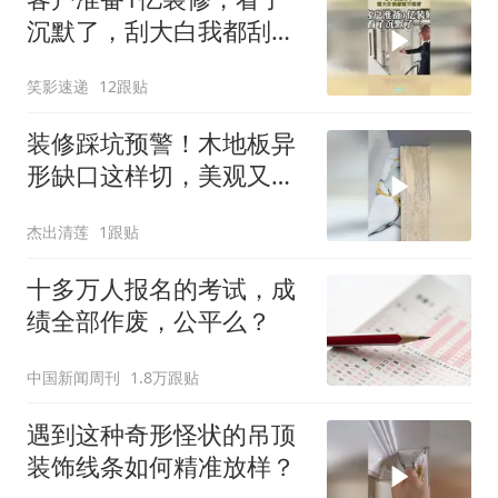
沉默了，刮大白我都刮不
起看
笑影速递
12跟贴
装修踩坑预警！木地板异
形缺口这样切，美观又省
料
杰出清莲
1跟贴
十多万人报名的考试，成
绩全部作废，公平么？
中国新闻周刊
1.8万跟贴
遇到这种奇形怪状的吊顶
装饰线条如何精准放样？