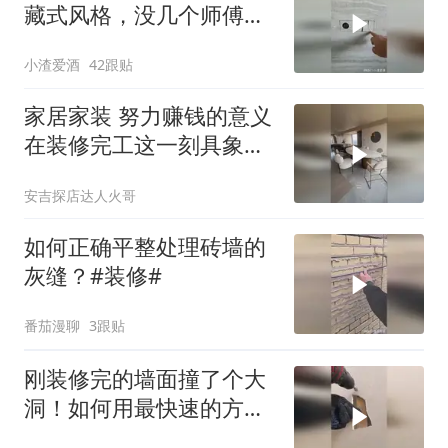
藏式风格，没几个师傅能
做到吧？
小渣爱酒
42跟贴
家居家装 努力赚钱的意义
在装修完工这一刻具象化
了，#家装#
安吉探店达人火哥
如何正确平整处理砖墙的
灰缝？#装修#
番茄漫聊
3跟贴
刚装修完的墙面撞了个大
洞！如何用最快速的方法
完美修复？