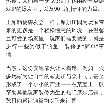
热搜，人们再一次见识到了休闲经营类游
于东来直播和胖东来核心团队开会
戏IP的爆发力，以及90后们情怀的力量。
2025年小学教师减少13.19万
泰国：高度重视中国游客旅游体验
正如动物森友会一样，摩尔庄园为玩家带
王艺迪无缘横滨赛决赛
来的更多是一个轻松惬意的环境，在温馨
上海大部迎大暴雨
且可爱的场景里，玩家们需要做的，就是
进行一些类似于钓鱼、装修的“简单”事
构建更高水平的全民健身公共服务体系
情。
当然，这份安逸依然让人着迷。例如，众
多玩家为让自己的家更加与众不同，甚至
形成了一个小小的产业——在某宝上，以
帮助其他玩家装修为生的热门摩尔店铺，
数日内累计销量均以千来计算。