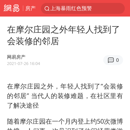
房产
上海暴雨红色预警
上海：5号线16号线浦江线全线停运
在摩尔庄园之外年轻人找到了
上海全域长途客运班次全部停运
会装修的邻居
周星驰母亲现身香港路演现场
王传君 《披荆斩棘》
网易房产
0
国足U17与阿森纳决赛取消 并列冠军
2021-07-26 16:04
上海有出现龙卷潜势
在摩尔庄园之外，年轻人找到了“会装修
王艺迪2-4不敌张本美和止步4强
的邻居” 当代人的装修难题，在社区里有
上门女婿出轨女邻居多年被判重婚罪
了解决途径
1枚就能让航母瘫痪 轰-6J实力有多强
以军士兵把枪口对准中国记者
随着摩尔庄园在一个月内登上约50次微博