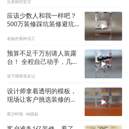
乐居财经官方
应该少数人和我一样吧？
500万装修踩坑装修避坑
强迫症我家已
老板的冤种员工
预算不足千万别请人装露
台！ 全程自己动手，几千
块搞定露台 露
逆子猫咪造反记
设计师拿着透明的模板，
现场让客户挑选装修的颜
色，网友：这是哪个天才
星沙时报
46跟贴
想出来的
客户准备1亿装修，看了