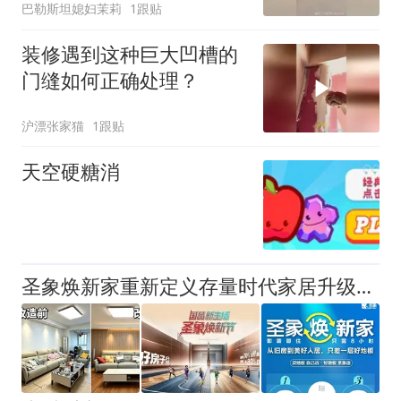
巴勒斯坦媳妇茉莉
1跟贴
装修遇到这种巨大凹槽的
门缝如何正确处理？
沪漂张家猫
1跟贴
天空硬糖消
圣象焕新家重新定义存量时代家居升级逻辑，筑牢说换就换的底气！