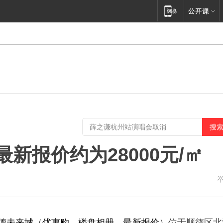
最新报价约为28000元/㎡
德未来城
（
优惠购
、
楼盘相册
、
最新报价
）位于顺德区北