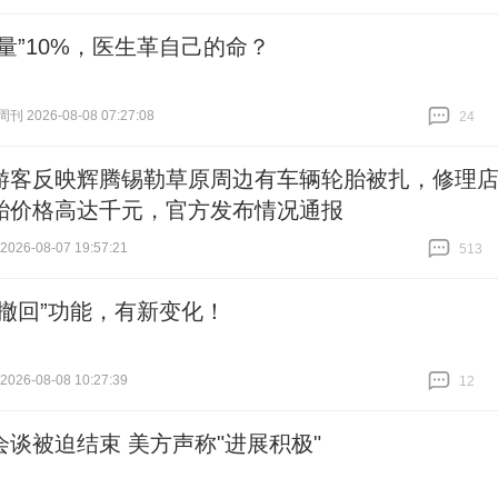
跟贴
489
人量”10%，医生革自己的命？
 2026-08-08 07:27:08
24
跟贴
24
游客反映辉腾锡勒草原周边有车辆轮胎被扎，修理
胎价格高达千元，官方发布情况通报
26-08-07 19:57:21
513
跟贴
513
“撤回”功能，有新变化！
26-08-08 10:27:39
12
跟贴
12
会谈被迫结束 美方声称"进展积极"