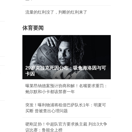
流量的红利没了，判断的红利来了
体育要闻
爱
29岁克拉克死因公布：吸食海洛因与可
世
卡因
曝莱昂纳德案预计协商和解！名嘴要求重罚：
鲍尔默和小卡都该禁赛一年
突发！曝利物浦将租借巴萨队长1年：明夏可
买断 曾被查出心理问题
硬刚足协！中超队官方要求换主裁 列出3大争
议比赛：鲁能全上榜