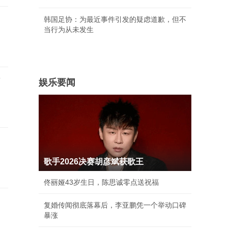
韩国足协：为最近事件引发的疑虑道歉，但不
当行为从未发生
店
娱乐要闻
歌手2026决赛胡彦斌获歌王
佟丽娅43岁生日，陈思诚零点送祝福
复婚传闻彻底落幕后，李亚鹏凭一个举动口碑
暴涨