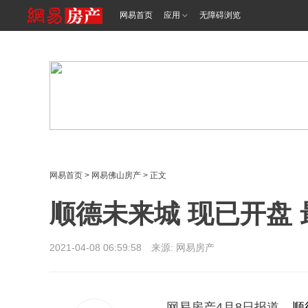
<%@ /0080/e/0080ep_includecss_1301.vm %>
网易首页
应用
无障碍浏览
网易首页
>
网易佛山房产
> 正文
顺德未来城 现已开盘 
2021-04-08 06:59:58 来源: 网易房产
网易房产4月8日报道，
顺