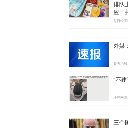
排队
应：
每日经济新闻
外媒
参考消息 20
“不
环球网资讯 2
三个