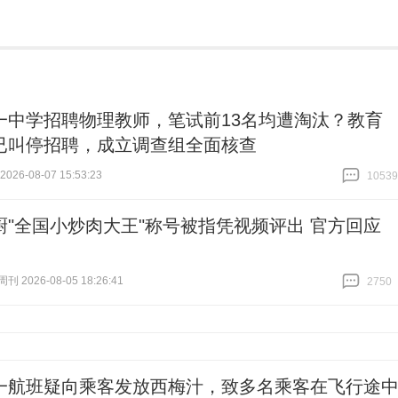
一中学招聘物理教师，笔试前13名均遭淘汰？教育
已叫停招聘，成立调查组全面核查
26-08-07 15:53:23
10539
跟贴
10539
厨"全国小炒肉大王"称号被指凭视频评出 官方回应
 2026-08-05 18:26:41
2750
跟贴
2750
一航班疑向乘客发放西梅汁，致多名乘客在飞行途