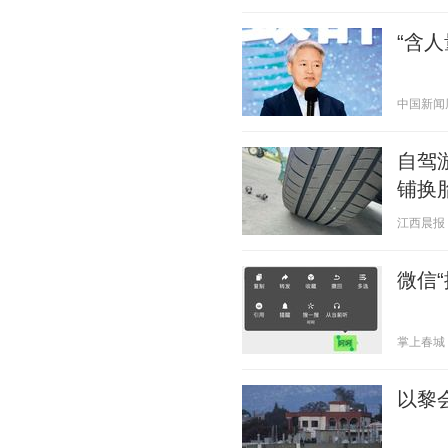
“含
中国新闻周刊
自驾
铺换
江西晨报 20
微信
掌上春城 20
以黎