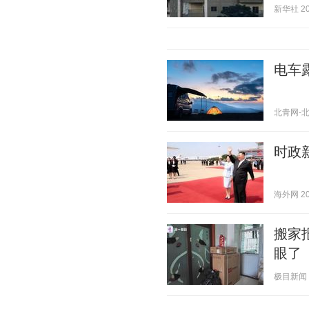
新华社 202
电车
北青网-北京
时政
海外网 202
搬家
眼了
极目新闻 20