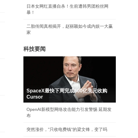
日本女网红直播自杀！生前遭韩男团粉丝网
暴！
二胎传闻真相揭开，赵丽颖如今成内娱一大赢
家
科技要闻
SpaceX最快下周完成600亿美元收购
Cursor
OpenAI新模型网络攻击能力引发警惕 延期发
布
突然涨价，"只收电费钱"的梁文锋，变了吗