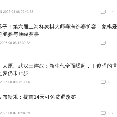
026-08-08 09:42:52
135
跟贴
135
落子！第六届上海杯象棋大师赛海选赛扩容，象棋
也能参与顶级赛事
26-08-08 12:30:22
1
跟贴
1
、太原、武汉三连战：新生代全面崛起，丁俊晖的
之梦仍未止步
26-08-08 08:11:06
4
跟贴
4
发布新规：提前14天可免费退改签
26-08-07 16:04:59
489