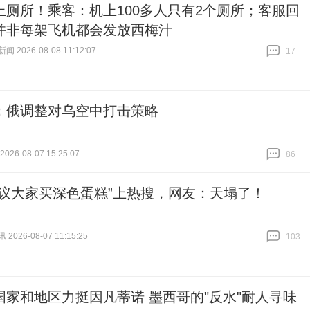
上厕所！乘客：机上100多人只有2个厕所；客服回
并非每架飞机都会发放西梅汁
 2026-08-08 11:12:07
17
跟贴
17
：俄调整对乌空中打击策略
26-08-07 15:25:07
86
跟贴
86
建议大家买深色蛋糕”上热搜，网友：天塌了！
026-08-07 11:15:25
103
跟贴
103
国家和地区力挺因凡蒂诺 墨西哥的"反水"耐人寻味