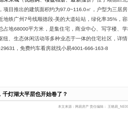
㎡，项目推出的建筑面积约为97.0~116.0㎡，户型为三居
近地铁广州7号线顺德段-美的大道站站，绿化率35%，容
目总占地68000平方米，是集住宅，商业中心、写字楼、学
枢纽、生态休闲活动等多种业态于一体的住宅社区，详情
3-29631，免费约车看房就找小易4001-666-163-8
，千灯湖大平层也开始卷了？
本文来源：网易房产 责任编辑： 王晓易_NE00