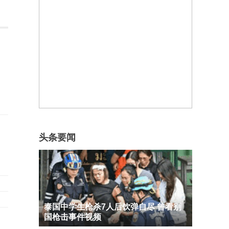
头条要闻
泰国中学生枪杀7人后饮弹自尽 曾看别
国枪击事件视频
中