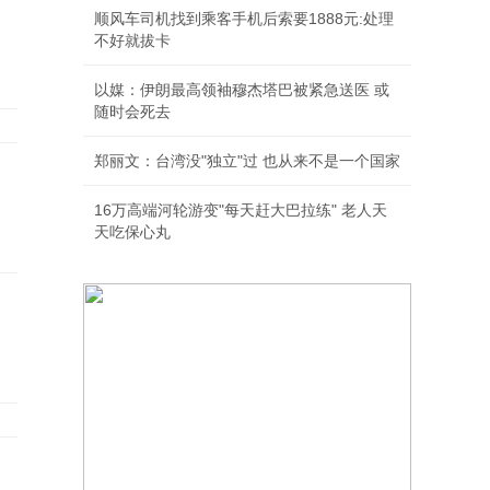
顺风车司机找到乘客手机后索要1888元:处理
不好就拔卡
以媒：伊朗最高领袖穆杰塔巴被紧急送医 或
随时会死去
郑丽文：台湾没"独立"过 也从来不是一个国家
16万高端河轮游变"每天赶大巴拉练" 老人天
天吃保心丸