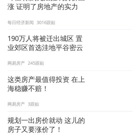
涨 证明了房地产的实力
每日经济新闻
3016跟贴
190万人将被迁出城区 置
业郊区首选洼地平谷密云
网易房产
245跟贴
这类房产最值得投资 在上
海稳赚不赔！
网易房产
3跟贴
规划一出房价就动 这儿的
房子又要涨价了！