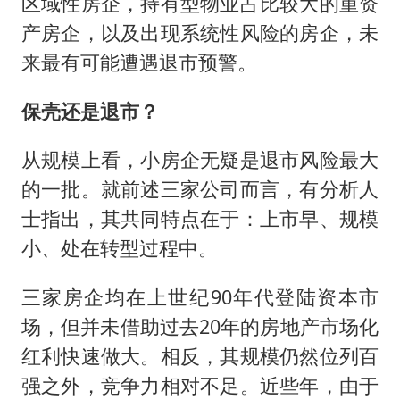
区域性房企，持有型物业占比较大的重资
产房企，以及出现系统性风险的房企，未
来最有可能遭遇退市预警。
保壳还是退市？
从规模上看，小房企无疑是退市风险最大
的一批。就前述三家公司而言，有分析人
士指出，其共同特点在于：上市早、规模
小、处在转型过程中。
三家房企均在上世纪90年代登陆资本市
场，但并未借助过去20年的房地产市场化
红利快速做大。相反，其规模仍然位列百
强之外，竞争力相对不足。近些年，由于