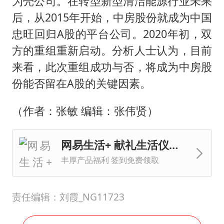
为壳公司。在转型新型清洁能源行业未果
后，从2015年开始，中房股份就成为中国
忠旺回归A股的平台公司。2020年初，双
方的重组重新启动。分析人士认为，目前
来看，此次重组成功与否，将成为中房股
份能否留在A股的关键因素。
（作者：张敏 编辑：张伟贤）
网易生活+ 献礼生活仪式感
丰厚产品福利 签到免费领取
责任编辑：刘霞_NG11723