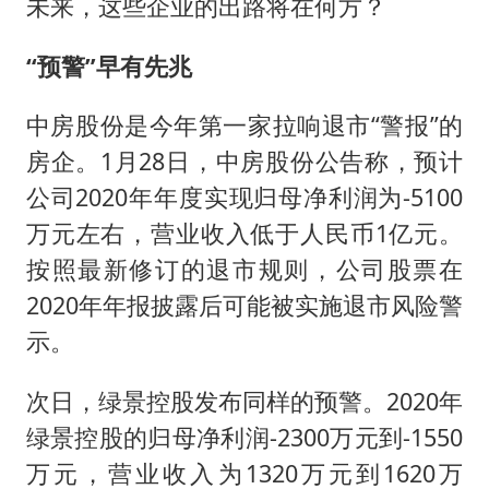
未来，这些企业的出路将在何方？
“预警”早有先兆
中房股份是今年第一家拉响退市“警报”的
房企。1月28日，中房股份公告称，预计
公司2020年年度实现归母净利润为-5100
万元左右，营业收入低于人民币1亿元。
按照最新修订的退市规则，公司股票在
2020年年报披露后可能被实施退市风险警
示。
次日，绿景控股发布同样的预警。2020年
绿景控股的归母净利润-2300万元到-1550
万元，营业收入为1320万元到1620万