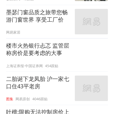
墨瑟门窗品质之旅带您畅
游门窗世界 享受工厂价
网易家居
楼市火热银行忐忑 监管层
称房价是要考虑的大事
上海证券报·中国证券网
454跟贴
二胎诞下龙凤胎 沪一家七
口住43平老房
图集
网易原创
4046跟贴
叶檀:限购无法控制房价上