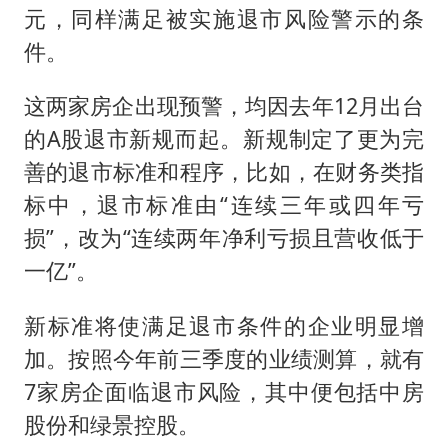
元，同样满足被实施退市风险警示的条
件。
这两家房企出现预警，均因去年12月出台
的A股退市新规而起。新规制定了更为完
善的退市标准和程序，比如，在财务类指
标中，退市标准由“连续三年或四年亏
损”，改为“连续两年净利亏损且营收低于
一亿”。
新标准将使满足退市条件的企业明显增
加。按照今年前三季度的业绩测算，就有
7家房企面临退市风险，其中便包括中房
股份和绿景控股。