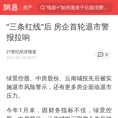
房产
“电影+”如何激发千亿级消费新活力？
泉州市委书记张毅恭被查
“三条红线”后 房企首轮退市警
沙特土耳其巴基斯坦签署共同防务协议
报拉响
河南将重点打击十类新型黑恶犯罪
老中医：立秋后养心是关键
21世纪经济报道
0
中医教你一招提升气血
2021-02-25 08:57
U17国足三连胜晋级明日之星半决赛
绿景控股、中房股份、云南城投先后被实
四川宜宾市高县4.9级地震致1人死亡
施退市风险警示，还有更多房企面临退市
全球首个长时储能一体化产业园量产
压力。
中巨芯：上半年归母净利润1405.77万元
“今天得有40℃了吧 为啥还不预警”
今年1月末，因财务指标不佳，绿景控