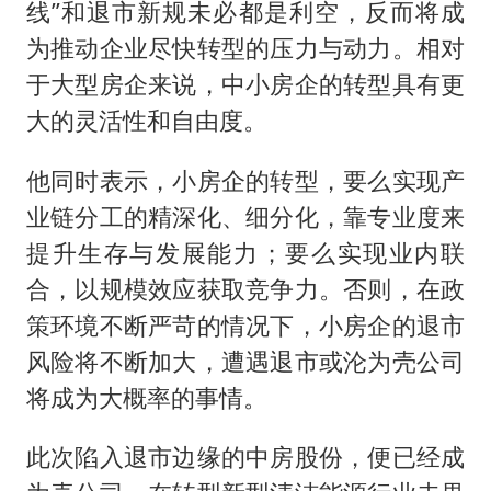
线”和退市新规未必都是利空，反而将成
为推动企业尽快转型的压力与动力。相对
于大型房企来说，中小房企的转型具有更
大的灵活性和自由度。
他同时表示，小房企的转型，要么实现产
业链分工的精深化、细分化，靠专业度来
提升生存与发展能力；要么实现业内联
合，以规模效应获取竞争力。否则，在政
策环境不断严苛的情况下，小房企的退市
风险将不断加大，遭遇退市或沦为壳公司
将成为大概率的事情。
此次陷入退市边缘的中房股份，便已经成