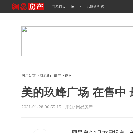
<%@ /0080/e/0080ep_includecss_1301.vm %>
网易首页
应用
无障碍浏览
网易首页
>
网易佛山房产
> 正文
美的玖峰广场 在售中 最
2021-01-28 06:55:15 来源: 网易房产
网易房产1月28日报道，