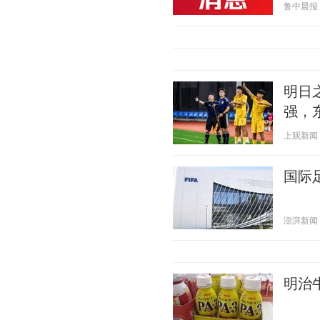
鲁中晨报 20
明日
强，
上观新闻 20
国际
澎湃新闻 20
明治