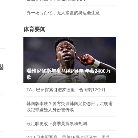
办一场亏百亿，无人接盘的奥运会生意
体育要闻
替
曝维尼修斯与皇马续约4年 年薪2400万
欧
TA：巴萨探索引进罗德里，合同剩12个月
韩国版李铁？警方突袭韩国足协总部，洪明甫
以犯罪嫌疑人身份被传唤
欧足联更改下赛季黄牌累积规则
WTT日本冠军赛：男单16强全部诞生，国乒