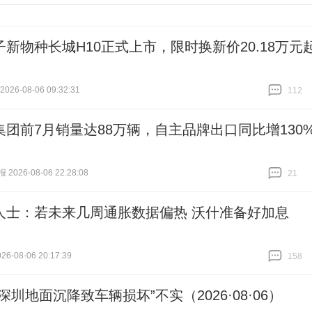
跟贴
24
子新物种长城H10正式上市，限时换新价20.18万元
26-08-06 09:32:31
112
跟贴
112
集团前7月销量达88万辆，自主品牌出口同比增130
026-08-06 22:28:08
21
跟贴
21
人士：若未来几周通胀数据偏热 沃什准备好加息
6-08-06 20:17:39
158
跟贴
158
深圳地面沉降致车辆损坏”不实（2026·08·06）