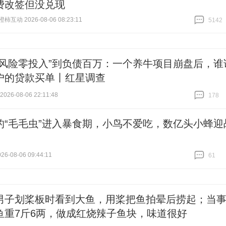
费改签但没兑现
互动 2026-08-06 08:23:11
5142
跟贴
5142
零风险零投入”到负债百万：一个养牛项目崩盘后，谁
户的贷款买单丨红星调查
26-08-06 22:11:48
178
跟贴
178
的“毛毛虫”进入暴食期，小鸟不爱吃，数亿头小蜂迎
6-08-06 09:44:11
61
跟贴
61
男子划桨板时看到大鱼，用桨把鱼拍晕后捞起；当
鱼重7斤6两，做成红烧辣子鱼块，味道很好