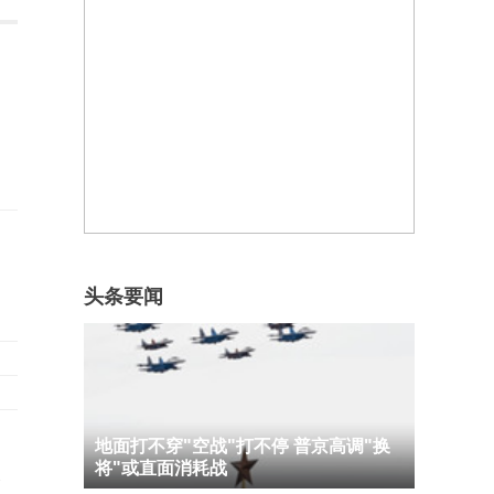
头条要闻
地面打不穿"空战"打不停 普京高调"换
将"或直面消耗战
承