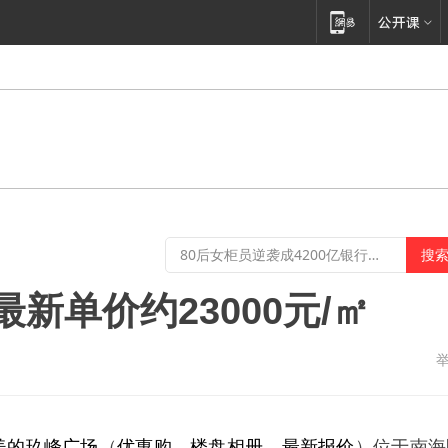
新单价约23000元/㎡
美的玖峰广场
（
优惠购
、
楼盘相册
、
最新报价
）位于南海