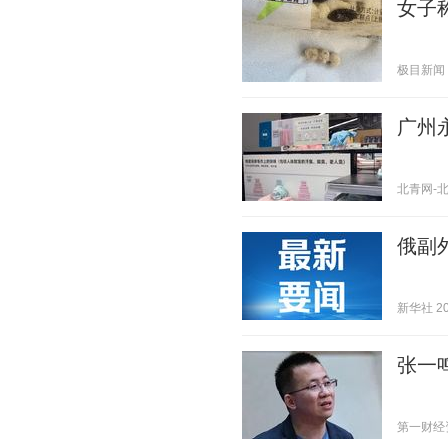
女子
极目新闻 20
广州
北青网-北京
俄副
新华社 202
张一
第一财经资讯