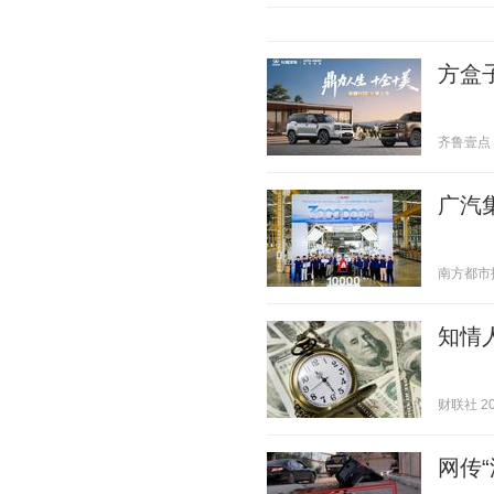
方盒
齐鲁壹点 20
广汽
南方都市报 2
知情
财联社 202
网传“