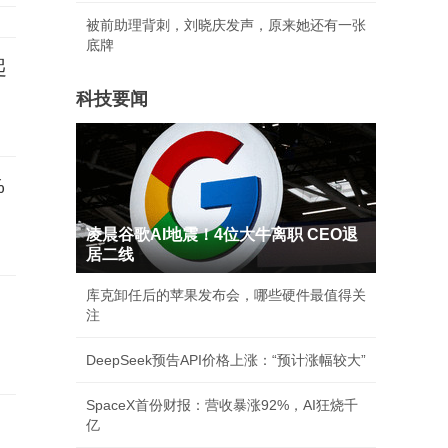
被前助理背刺，刘晓庆发声，原来她还有一张
底牌
起
科技要闻
%
凌晨谷歌AI地震！4位大牛离职 CEO退
居二线
库克卸任后的苹果发布会，哪些硬件最值得关
注
DeepSeek预告API价格上涨：“预计涨幅较大”
SpaceX首份财报：营收暴涨92%，AI狂烧千
亿