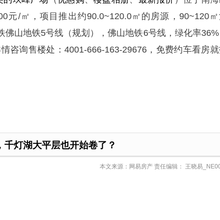
元/㎡，项目推出约90.0~120.0㎡的房源，90~120
铁佛山地铁5号线（规划），佛山地铁6号线，绿化率36%
咨询售楼处：4001-666-163-29676，免费约车看房
，千灯湖大平层也开始卷了？
本文来源：网易房产 责任编辑： 王晓易_NE00