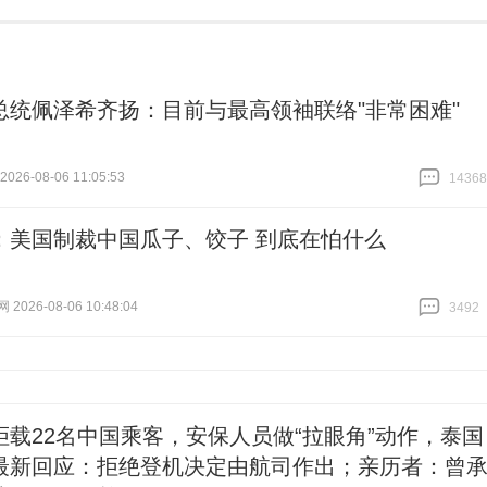
总统佩泽希齐扬：目前与最高领袖联络"非常困难"
26-08-06 11:05:53
14368
跟贴
14368
：美国制裁中国瓜子、饺子 到底在怕什么
026-08-06 10:48:04
3492
跟贴
3492
拒载22名中国乘客，安保人员做“拉眼角”动作，泰国
最新回应：拒绝登机决定由航司作出；亲历者：曾