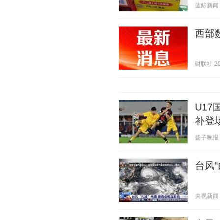
蓝鲸新闻 20
西部
财联社 202
U1
补登
扬子晚报 20
台风
央视新闻 20