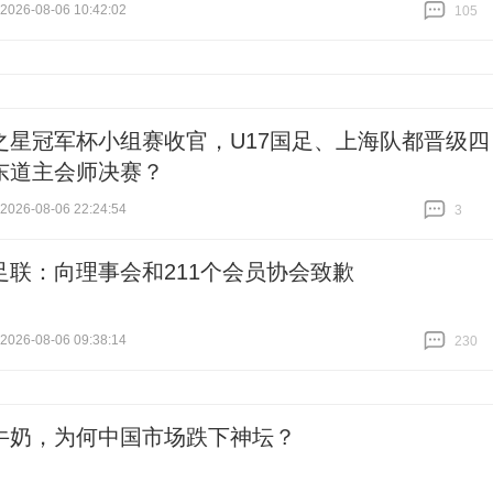
26-08-06 10:42:02
105
跟贴
105
之星冠军杯小组赛收官，U17国足、上海队都晋级四
东道主会师决赛？
26-08-06 22:24:54
3
跟贴
3
足联：向理事会和211个会员协会致歉
26-08-06 09:38:14
230
跟贴
230
牛奶，为何中国市场跌下神坛？