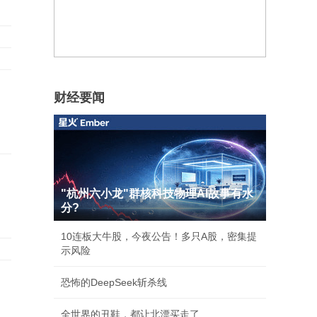
财经要闻
"杭州六小龙"群核科技物理AI故事有水
分?
10连板大牛股，今夜公告！多只A股，密集提
示风险
恐怖的DeepSeek斩杀线
全世界的丑鞋，都让北漂买走了