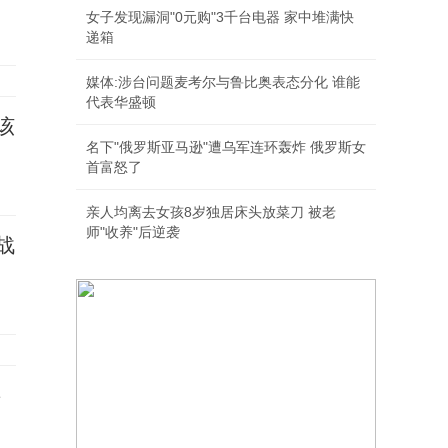
女子发现漏洞"0元购"3千台电器 家中堆满快
递箱
媒体:涉台问题麦考尔与鲁比奥表态分化 谁能
代表华盛顿
该
名下"俄罗斯亚马逊"遭乌军连环轰炸 俄罗斯女
首富怒了
亲人均离去女孩8岁独居床头放菜刀 被老
师"收养"后逆袭
战
事