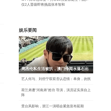
仅2人晋级即将挑战张本智和
娱乐要闻
周杰伦私生活被扒，澳门传闻水落石出
艺人何与、刘些宁双双否认恋情：单身，勿扰
荷兰弟遭“河南弟”抢功 导演，演员证实亲自上
阵
受台风影响，浙江一演唱会紧急宣布延期