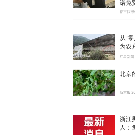
诺免
都市快报橙柿
从“
为农
红星新闻 20
北京
新京报 202
浙江
人：