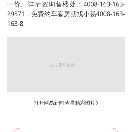
日韩股市高开跳水 SK海力士下挫转跌
一价。详情咨询售楼处：4008-163-163-
台风白海豚最新路径研判来了
29571，免费约车看房就找小易4008-163-
OpenAI为免费用户升级GPT-5.6 Luna
163-8
船舶避风项目停工 多地全力防台风
我国编制完成新版全月地质图
“深圳地面沉降致车辆损坏”不实
男子结婚8年发现3个女儿均非亲生
奋进开新局 实干挑大梁
打开网易新闻 查看精彩图片