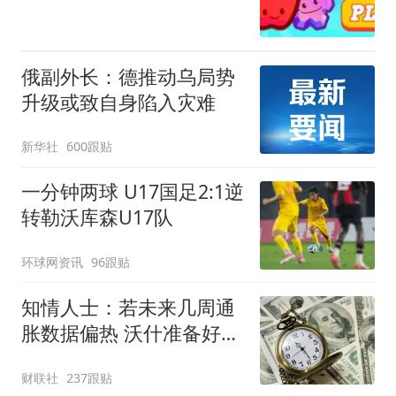
俄副外长：德推动乌局势
升级或致自身陷入灾难
新华社
600跟贴
一分钟两球 U17国足2:1逆
转勒沃库森U17队
环球网资讯
96跟贴
知情人士：若未来几周通
胀数据偏热 沃什准备好加
息
财联社
237跟贴