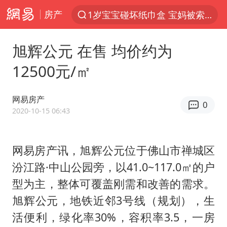
房产
1岁宝宝碰坏纸巾盒 宝妈被索赔924元
以“新”破局 首发经济点亮城市消费活力
旭辉公元 在售 均价约为
Meta被判支付5.67亿美元
12500元/㎡
台风白海豚逼近 暴雨大暴雨来袭
47岁妈妈突然产女 26岁女儿：很震惊
网易房产
0
阿根廷足协发文力挺因凡蒂诺
2020-10-15 06:43
中国稀土盘中涨停
网易房产讯，旭辉公元位于佛山市禅城区
A股开盘：民爆、CPO等概念走强
汾江路·中山公园旁，以41.0~117.0㎡的户
日本广岛民众举行游行反对政府行径
型为主，整体可覆盖刚需和改善的需求。
21楼高空抛物嫌疑人被拘留
旭辉公元，地铁近邻3号线（规划），生
男子杀人后逃进深山21年活得像野人
活便利，绿化率30%，容积率3.5，一房