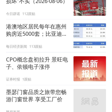
损坏”不实（2026·08·06）
今日辟谣
112跟贴
港澳地区居民每年在惠州
购房近5000套；比亚迪销
量跻身全球车企第六丨大
每日经济新闻
113跟贴
湾区财经早参
CPO概念盘初拉升 景旺电
子、依顿电子涨停
证券时报
1跟贴
墨瑟门窗品质之旅带您畅
游门窗世界 享受工厂价
网易家居