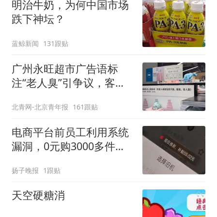
明治牛奶，为何中国市场
跌下神坛？
蓝鲸新闻
131跟贴
广州永旺超市广告语标
注“老人臭”引争议，客服
回应
北青网-北京青年报
161跟贴
电商平台前员工利用系统
漏洞，0元购3000多件家
电！
扬子晚报
1跟贴
天空硬糖消