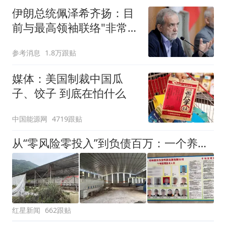
伊朗总统佩泽希齐扬：目
前与最高领袖联络"非常困
难"
参考消息
1.8万跟贴
媒体：美国制裁中国瓜
子、饺子 到底在怕什么
中国能源网
4719跟贴
从“零风险零投入”到负债百万：一个养牛项目崩盘后，谁该为农户的贷款买单丨红星调查
红星新闻
662跟贴