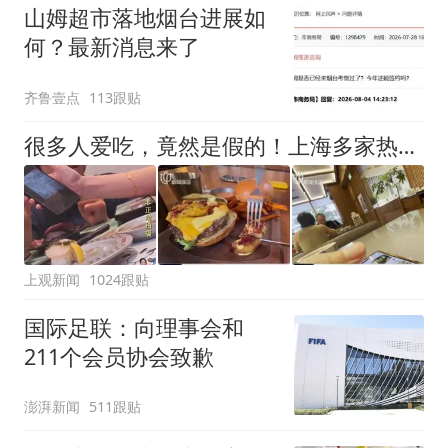
山姆超市落地烟台进展如
何？最新消息来了
齐鲁壹点
113跟贴
很多人爱吃，竟然是假的！上海多家热门餐饮店被曝光，网友热议
上观新闻
1024跟贴
国际足联：向理事会和
211个会员协会致歉
澎湃新闻
511跟贴