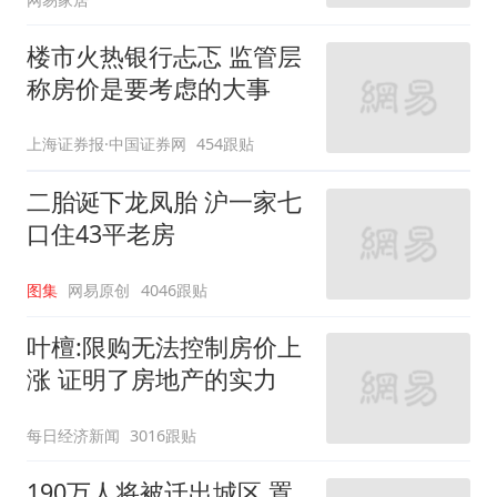
楼市火热银行忐忑 监管层
称房价是要考虑的大事
上海证券报·中国证券网
454跟贴
二胎诞下龙凤胎 沪一家七
口住43平老房
图集
网易原创
4046跟贴
叶檀:限购无法控制房价上
涨 证明了房地产的实力
每日经济新闻
3016跟贴
190万人将被迁出城区 置