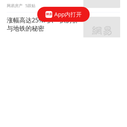
网易房产
5跟贴
App内打开
涨幅高达25%! 扒一扒房价
与地铁的秘密
网易房产
320跟贴
外环轨交房受热捧 近期热
销盘3.1万/平起
网易房产
10跟贴
起早贪黑卖力工作！这儿
不限购可先立足
网易房产
3跟贴