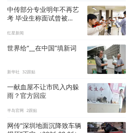
中传部分专业明年不再艺
考 毕业生称面试曾被
问“如何策划晚会” 专家：
红星新闻
遏制“艺考捷径化”
世界给“__在中国”填新词
新华社
32跟贴
一献血屋不让市民入内躲
雨？官方回应
半岛官网
2跟贴
网传“深圳地面沉降致车辆