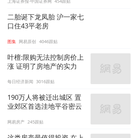
上海证券报·中国证券网
454跟贴
二胎诞下龙凤胎 沪一家七
口住43平老房
图集
网易原创
4046跟贴
叶檀:限购无法控制房价上
涨 证明了房地产的实力
每日经济新闻
3016跟贴
190万人将被迁出城区 置
业郊区首选洼地平谷密云
网易房产
245跟贴
这类房产最值得投资 在上