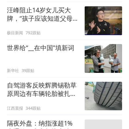
汪峰阻止14岁女儿买大
牌，“孩子应该知道父母的
不易”，称自己买衣服80%
极目新闻
792跟贴
都在淘宝
世界给“__在中国”填新词
新华社
39跟贴
自驾游客反映辉腾锡勒草
原周边有车辆轮胎被扎，
修理店铺换胎价格高达千
江西晨报
344跟贴
元，官方发布情况通报
隔夜外盘：纳指涨超1%