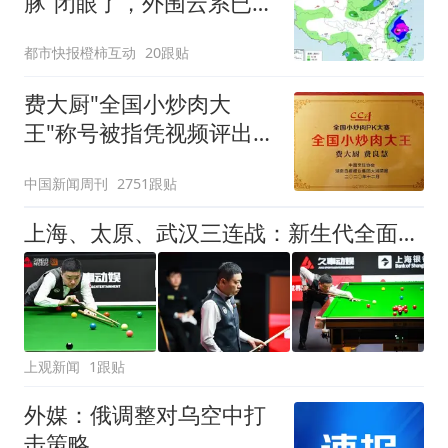
豚”闭眼了，外围云系已经
触及浙江，浙江、上海等
都市快报橙柿互动
20跟贴
地位于台风危险半圆
费大厨"全国小炒肉大
王"称号被指凭视频评出
官方回应
中国新闻周刊
2751跟贴
上海、太原、武汉三连战：新生代全面崛起，丁俊晖的世锦赛之梦仍未止步
上观新闻
1跟贴
外媒：俄调整对乌空中打
击策略