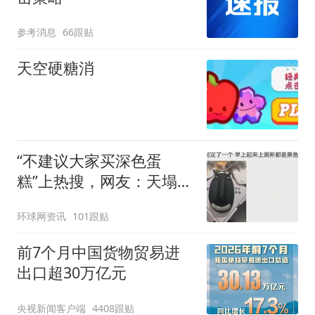
参考消息
66跟贴
天空硬糖消
“不建议大家买深色蛋
糕”上热搜，网友：天塌
了！
环球网资讯
101跟贴
前7个月中国货物贸易进
出口超30万亿元
央视新闻客户端
4408跟贴