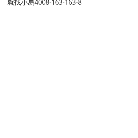
光伏八巨头签署“不低于成本价”倡议
就找小易4008-163-163-8
胡彦斌获《歌手2026》歌王
宇树王兴兴被问了360多个问题
79岁老人被城管撞倒后离世案一审开庭
2名小孩玩手机低头幅度近乎折叠
四川宜宾地震网友称睡觉被摇醒
夯实基础开新局