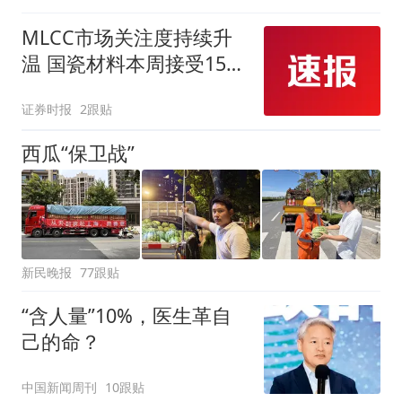
MLCC市场关注度持续升
温 国瓷材料本周接受152
家机构调研
证券时报
2跟贴
西瓜“保卫战”
新民晚报
77跟贴
“含人量”10%，医生革自
己的命？
中国新闻周刊
10跟贴