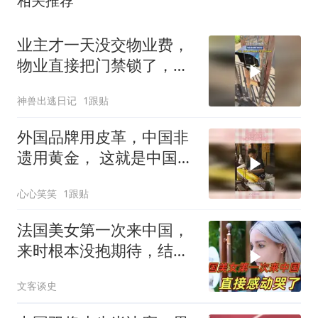
业主才一天没交物业费，
物业直接把门禁锁了，网
友：报警吧不交物业费 ，
神兽出逃日记
1跟贴
不等于你不能回
家！！！！
外国品牌用皮革，中国非
遗用黄金， 这就是中国手
艺的文化内涵
心心笑笑
1跟贴
法国美女第一次来中国，
来时根本没抱期待，结果
直接泪洒张家界
文客谈史