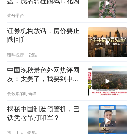
盘，茂名碧桂园城市花园
壹号塔台
证券机构放话，房价要止
跌回升
谢晖说房
1跟贴
中国晚秋景色外网热评网
友：太美了，我要到中国
留学！
爱歌唱的叮当猫
揭秘中国制造预警机，巴
铁凭啥吊打印军？
市井中人
4跟贴