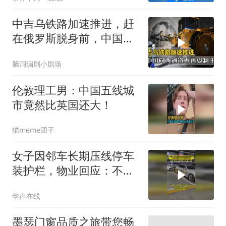
中吉乌铁路加速推进，赶
在俄罗斯脱身前，中国拿
下向西通道自主权
脑洞编剧小剧场
伦敦理工男：中国五线城
市竟然比英国还大！
猫meme团子
女子因邻车长期压线停车
装护栏，物业回应：不建
议装护栏，也会影响自身
华声在线
停车
墨瑟门窗品质之旅带您畅