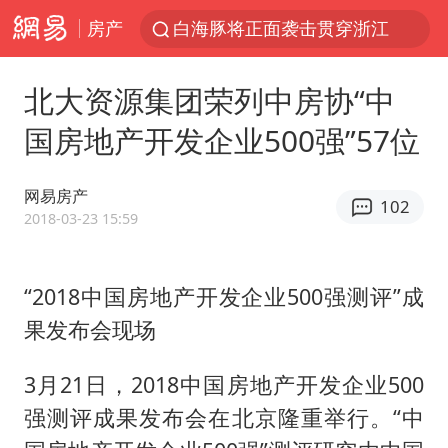
房产
白海豚将正面袭击贯穿浙江
男童模仿奥特曼从高处跳下致骨折
北大资源集团荣列中房协“中
名创优品一次性内裤 颜面尽失
国房地产开发企业500强”57位
视频丨中国东方电气集团原党组副书记、董事宋致远被查
香港宏福苑火灾或由烟头引起
网易房产
102
实时追踪台风白海豚
2018-03-23 15:59
浙江台州《告全体市民书》
“2018中国房地产开发企业500强测评”成
女主硬加吻戏短剧已下架
果发布会现场
上海多家景点临时闭园或调整运营时间
郑丽文：台湾从来没有“独立”过
3月21日，2018中国房地产开发企业500
董璇小酒窝朵朵为佟丽娅庆生
强测评成果发布会在北京隆重举行。“中