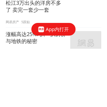
松江3万出头的洋房不多
了 卖完一套少一套
网易房产
5跟贴
App内打开
涨幅高达25%! 扒一扒房价
与地铁的秘密
网易房产
320跟贴
外环轨交房受热捧 近期热
销盘3.1万/平起
网易房产
10跟贴
起早贪黑卖力工作！这儿
不限购可先立足