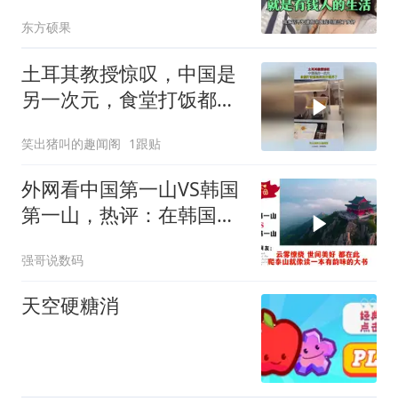
钱人的生活
东方硕果
土耳其教授惊叹，中国是
另一次元，食堂打饭都高
科技开眼界了！
笑出猪叫的趣闻阁
1跟贴
外网看中国第一山VS韩国
第一山，热评：在韩国土
堆也算山？
强哥说数码
天空硬糖消