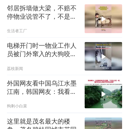
邻居拆墙做大梁，不赔不
停物业说管不了，不是承
重墙自便
生活者工厂
电梯开门时一物业工作人
员被门外窜入的大狗咬
伤，公司：伤者已住院治
荔枝新闻
疗，派出所已介入
外国网友看中国乌江水墨
江南，韩国网友：我看见
了中国落后的一面
狗剩小白菜
这里就是茂名最大的楼