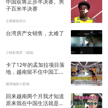
中国双将止步半决赛。男
子百米半决赛
左脚爆射得分
台湾房产女销售，太难了
小晴影视君
1跟贴
卡了12年的孟加拉项目落
地，越南留不住中国工
厂，今年越过越难
脑洞编剧小剧场
回来越南两个月我才知道
原来我在中国生活就是有