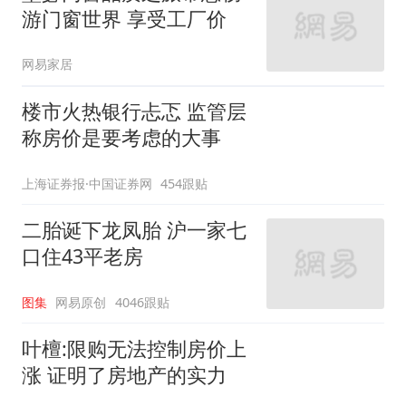
游门窗世界 享受工厂价
网易家居
楼市火热银行忐忑 监管层
称房价是要考虑的大事
上海证券报·中国证券网
454跟贴
二胎诞下龙凤胎 沪一家七
口住43平老房
图集
网易原创
4046跟贴
叶檀:限购无法控制房价上
涨 证明了房地产的实力