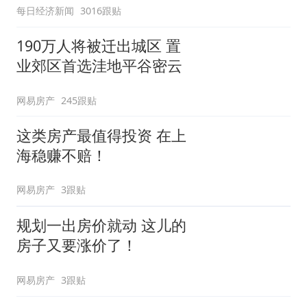
每日经济新闻
3016跟贴
190万人将被迁出城区 置
业郊区首选洼地平谷密云
网易房产
245跟贴
这类房产最值得投资 在上
海稳赚不赔！
网易房产
3跟贴
规划一出房价就动 这儿的
房子又要涨价了！
网易房产
3跟贴