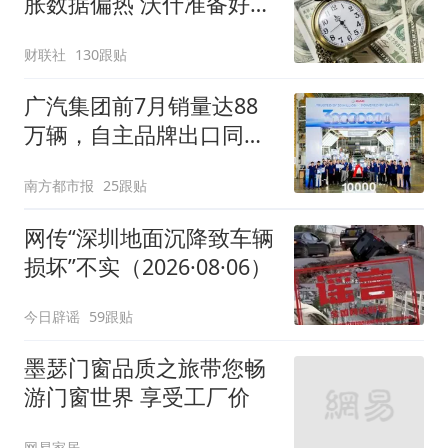
胀数据偏热 沃什准备好加
息
财联社
130跟贴
广汽集团前7月销量达88
万辆，自主品牌出口同比
增130%
南方都市报
25跟贴
网传“深圳地面沉降致车辆
损坏”不实（2026·08·06）
今日辟谣
59跟贴
墨瑟门窗品质之旅带您畅
游门窗世界 享受工厂价
网易家居