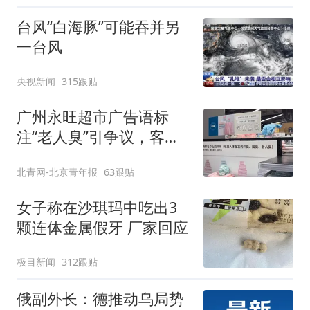
台风“白海豚”可能吞并另
一台风
央视新闻
315跟贴
广州永旺超市广告语标
注“老人臭”引争议，客服
回应
北青网-北京青年报
63跟贴
女子称在沙琪玛中吃出3
颗连体金属假牙 厂家回应
极目新闻
312跟贴
俄副外长：德推动乌局势