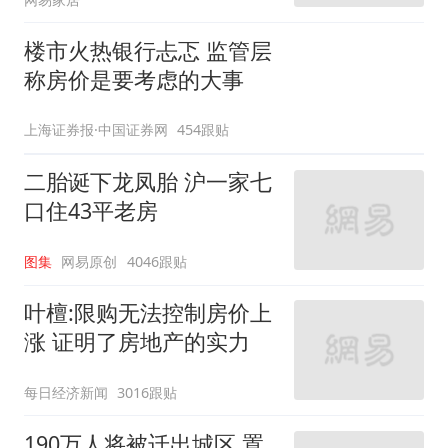
楼市火热银行忐忑 监管层
称房价是要考虑的大事
上海证券报·中国证券网
454跟贴
二胎诞下龙凤胎 沪一家七
口住43平老房
图集
网易原创
4046跟贴
叶檀:限购无法控制房价上
涨 证明了房地产的实力
每日经济新闻
3016跟贴
190万人将被迁出城区 置