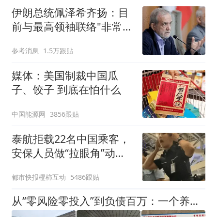
伊朗总统佩泽希齐扬：目
前与最高领袖联络"非常困
难"
参考消息
1.5万跟贴
媒体：美国制裁中国瓜
子、饺子 到底在怕什么
中国能源网
3856跟贴
泰航拒载22名中国乘客，
安保人员做“拉眼角”动
作，泰国机场最新回应：
都市快报橙柿互动
5486跟贴
拒绝登机决定由航司作
出；亲历者：曾承诺免费
从“零风险零投入”到负债百万：一个养牛项目崩盘后，谁该为农户的贷款买单丨红星调查
改签但没兑现