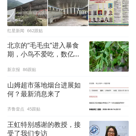
红星新闻
662跟贴
北京的“毛毛虫”进入暴食
期，小鸟不爱吃，数亿头
小蜂迎战
新京报
86跟贴
山姆超市落地烟台进展如
何？最新消息来了
齐鲁壹点
45跟贴
王虹特别感谢的教授，接
受了我们专访