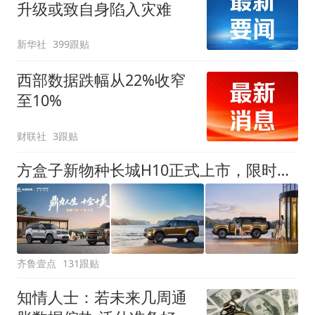
升级或致自身陷入灾难
新华社
399跟贴
西部数据跌幅从22%收窄
至10%
财联社
3跟贴
方盒子新物种长城H10正式上市，限时换新价20.18万元起
齐鲁壹点
131跟贴
知情人士：若未来几周通