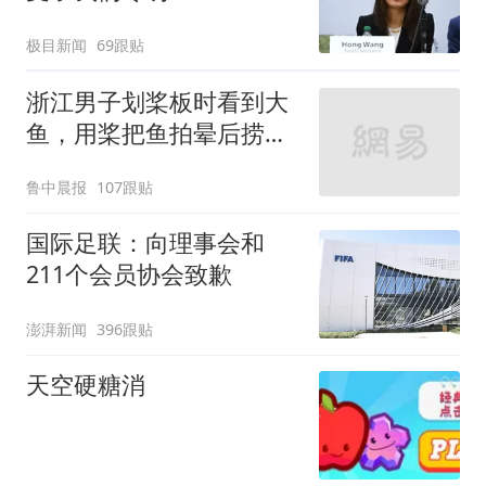
极目新闻
69跟贴
浙江男子划桨板时看到大
鱼，用桨把鱼拍晕后捞
起；当事人：鱼重7斤6
鲁中晨报
107跟贴
两，做成红烧辣子鱼块，
味道很好
国际足联：向理事会和
211个会员协会致歉
澎湃新闻
396跟贴
天空硬糖消