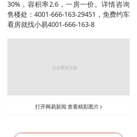
27岁女子成组织卖淫集团主犯被通缉
30%，容积率2.6，一房一价。详情咨询
“China Cool”成海外热词
售楼处：4001-666-163-29451，免费约车
房主任回应争议
看房就找小易4001-666-163-8
把党建设得更加坚强有力
宇树科技王兴兴身家有望超200亿元
中国养老床位“三连降”
哪吒汽车南宁工厂设备降价20%拍卖
奋进开新局 实干挑大梁
打开网易新闻 查看精彩图片