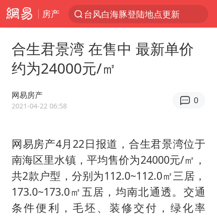
房产
台风白海豚登陆地点更新
以“新”破局 首发经济点亮城市消费活力
合生君景湾 在售中 最新单价
台风白海豚进入48小时警戒线
约为24000元/㎡
中方回应是否在太平洋海底开采稀土
台风白海豚影响中国已成定局
网易房产
0
佛得角门将亮相智利俱乐部主场
2021-04-22 06:58
看守所辅警收受10万获刑1年
网易房产4月22日报道，合生君景湾位于
陈熠叫医疗暂停被驳回 带伤遭逆转
南海区里水镇，平均售价为24000元/㎡，
多地要求领导干部带头休假
共2款户型，分别为112.0~112.0㎡三居，
U17国足1分钟轰2球
173.0~173.0㎡五居，均南北通透。交通
今年已有4位周星驰电影配角去世
条件便利，毛坯、装修交付，绿化率