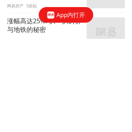
网易房产
5跟贴
App内打开
涨幅高达25%! 扒一扒房价
与地铁的秘密
网易房产
320跟贴
外环轨交房受热捧 近期热
销盘3.1万/平起
网易房产
10跟贴
起早贪黑卖力工作！这儿
不限购可先立足
网易房产
3跟贴