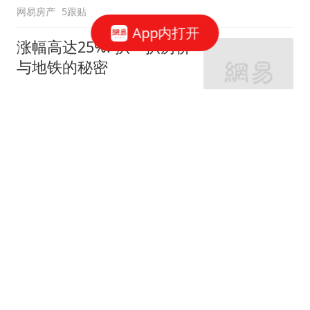
网易房产
5跟贴
App内打开
涨幅高达25%! 扒一扒房价
与地铁的秘密
网易房产
320跟贴
外环轨交房受热捧 近期热
销盘3.1万/平起
网易房产
10跟贴
起早贪黑卖力工作！这儿
不限购可先立足
网易房产
3跟贴