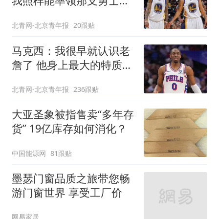
我照样能率领那支勇士取
得现在的成就
北青网-北京青年报
20跟贴
马克西：我很早就认识老
詹了 他身上最大的特质就
是谦逊
北青网-北京青年报
236跟贴
大亚圣象被指售卖“多年存
货” 19亿库存如何消化？
中国能源网
81跟贴
墨瑟门窗品质之旅带您畅
游门窗世界 享受工厂价
网易家居