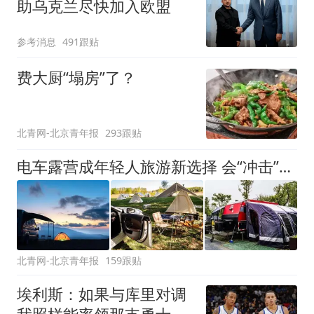
助乌克兰尽快加入欧盟
参考消息
491跟贴
费大厨“塌房”了？
北青网-北京青年报
293跟贴
电车露营成年轻人旅游新选择 会“冲击”传统住宿业吗？
北青网-北京青年报
159跟贴
埃利斯：如果与库里对调