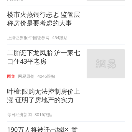
楼市火热银行忐忑 监管层
称房价是要考虑的大事
上海证券报·中国证券网
454跟贴
二胎诞下龙凤胎 沪一家七
口住43平老房
图集
网易原创
4046跟贴
叶檀:限购无法控制房价上
涨 证明了房地产的实力
每日经济新闻
3016跟贴
190万人将被迁出城区 置