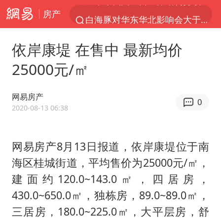
房产
白海豚对华东华北影响会大于巴威
于东来回应胖东来近25年老店年底关闭
依岸康堤 在售中 最新均价
《披荆斩棘2026》阵容官宣
25000元/㎡
全球最大级别运输船通过长江大桥
独闯南太行的失联女生最后轨迹已确认
网易房产
0
上海全力守护市民“菜篮子”
2020-08-13 06:38
国足U17与阿森纳决赛取消 并列冠军
网易房产8月13日报道，依岸康堤位于南
白海豚北上或致京津冀暴雨
海区桂城街道，平均售价为25000元/㎡，
构建更高水平的全民健身公共服务体系
建面约120.0~143.0㎡，四居房，
上门女婿出轨女邻居多年被判重婚罪
430.0~650.0㎡，独栋房，89.0~89.0㎡，
香港刷新1884年以来最高气温纪录
三居房，180.0~225.0㎡，大平层房，舒