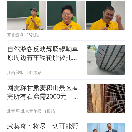
齐鲁壹点
28跟贴
自驾游客反映辉腾锡勒草
原周边有车辆轮胎被扎，
修理店铺换胎价格高达千
江西晨报
581跟贴
元，官方发布情况通报
网友称甘肃麦积山景区看
完所有石窟需2000元，景
区：部分石窟受特别保
北青网-北京青年报
1跟贴
护，游客可按需买
武契奇：将尽一切可能帮