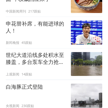
中国新闻周刊
217跟贴
申花替补席，有能进球的
人！
新民晚报
45跟贴
世纪大道沿线多处积水至
膝盖，多台泵车全力抢
排，建议市民尽量避免附
上观新闻
14跟贴
近出行
白海豚正式登陆
央视新闻
230跟贴