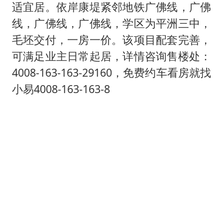
新疆一婚礼线上邀请引热议
适宜居。依岸康堤紧邻地铁广佛线，广佛
《龙餐馆》 冲奖
线，广佛线，广佛线，学区为平洲三中，
存款市场为何两极分化
毛坯交付，一房一价。该项目配套完善，
可满足业主日常起居，详情咨询售楼处：
云南一男子胃中取出180颗铁钉
4008-163-163-29160，免费约车看房就找
以军士兵把枪口对准中国记者
小易4008-163-163-8
奋力开创中国式现代化建设新局面