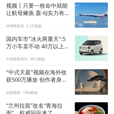
视频丨只要一枚命中就能
让航母瘫痪 轰-6J实力有多
强？
环球网资讯
2.2万跟贴
国内车市"冰火两重天":5
万小车卖不动 40万以上的
抢购
中国新闻周刊
3813跟贴
"中式天庭"视频在海外收
获500万播放 创作者身份
披露
封面新闻
1964跟贴
“兰州拉面”改名“青海拉
面”，权威回应来了