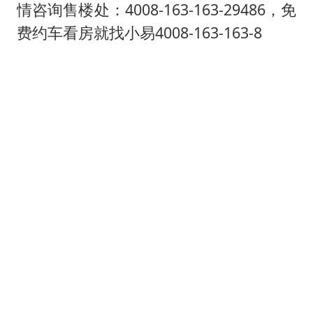
“深圳地面沉降致车辆损坏”不实
情咨询售楼处：4008-163-163-29486，免
外交部发言人就广岛核爆81周年等答记者问
费约车看房就找小易4008-163-163-8
中国“五箭齐发”反制美国
感觉全东北都在等7号
多地要求领导干部带头休假
奋进开新局 实干挑大梁