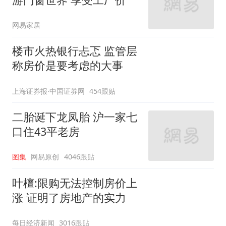
网易家居
楼市火热银行忐忑 监管层
称房价是要考虑的大事
上海证券报·中国证券网
454跟贴
二胎诞下龙凤胎 沪一家七
口住43平老房
图集
网易原创
4046跟贴
叶檀:限购无法控制房价上
涨 证明了房地产的实力
每日经济新闻
3016跟贴