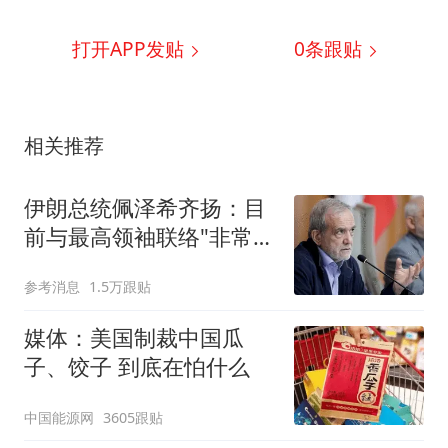
打开APP发贴
0
条跟贴
相关推荐
伊朗总统佩泽希齐扬：目
前与最高领袖联络"非常困
难"
参考消息
1.5万跟贴
媒体：美国制裁中国瓜
子、饺子 到底在怕什么
中国能源网
3605跟贴