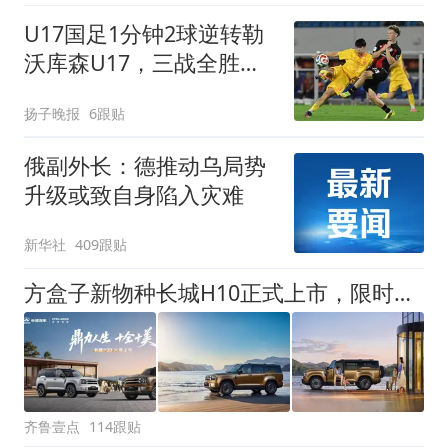
U17国足1分钟2球逆转勒
沃库森U17，三战全胜！
赵松源替补登场传射建功
扬子晚报
6跟贴
俄副外长：德推动乌局势
升级或致自身陷入灾难
新华社
409跟贴
方盒子新物种长城H10正式上市，限时换新价20.18万元起
齐鲁壹点
114跟贴