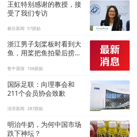
王虹特别感谢的教授，接
受了我们专访
极目新闻
57跟贴
浙江男子划桨板时看到大
鱼，用桨把鱼拍晕后捞
起；当事人：鱼重7斤6
鲁中晨报
106跟贴
两，做成红烧辣子鱼块，
味道很好
国际足联：向理事会和
211个会员协会致歉
澎湃新闻
287跟贴
明治牛奶，为何中国市场
跌下神坛？