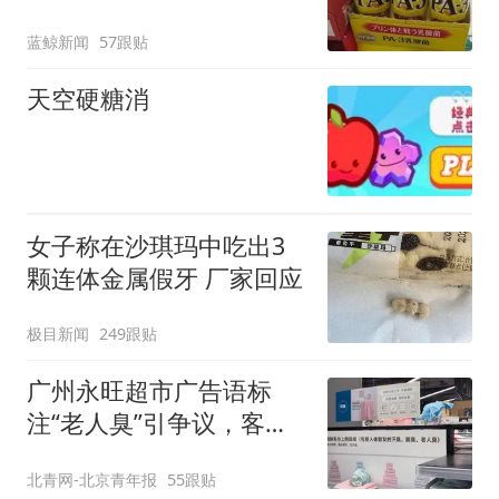
蓝鲸新闻
57跟贴
天空硬糖消
女子称在沙琪玛中吃出3
颗连体金属假牙 厂家回应
极目新闻
249跟贴
广州永旺超市广告语标
注“老人臭”引争议，客服
回应
北青网-北京青年报
55跟贴