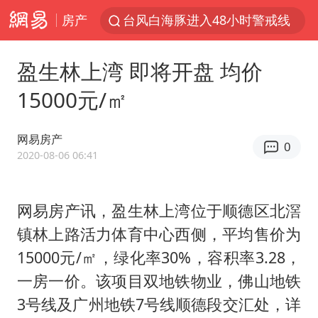
房产
台风白海豚进入48小时警戒线
佛得角门将亮相智利俱乐部主场
盈生林上湾 即将开盘 均价
宇树科技发行价格150.80元/股
15000元/㎡
看守所辅警收受10万获刑1年
宇树科技王兴兴身家有望超200亿元
网易房产
0
五粮液渠道价一箱上涨近百元
2020-08-06 06:41
CIA被曝已秘密设立古巴工作组
网易房产讯，盈生林上湾位于顺德区北滘
贵州轮胎子公司获美国退税8136万
镇林上路活力体育中心西侧，平均售价为
U17国足1分钟轰2球
15000元/㎡，绿化率30%，容积率3.28，
法国将禁止“未经同意的电话营销”
一房一价。该项目双地铁物业，佛山地铁
我国编制完成新版全月地质图
3号线及广州地铁7号线顺德段交汇处，详