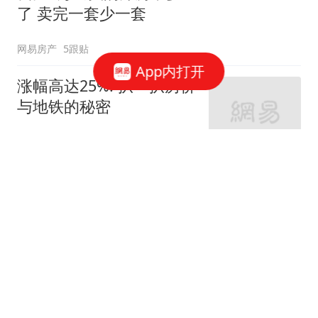
了 卖完一套少一套
网易房产
5跟贴
App内打开
涨幅高达25%! 扒一扒房价
与地铁的秘密
网易房产
320跟贴
外环轨交房受热捧 近期热
销盘3.1万/平起
网易房产
10跟贴
起早贪黑卖力工作！这儿
不限购可先立足