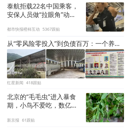
泰航拒载22名中国乘客，
安保人员做“拉眼角”动
作，泰国机场最新回应：
都市快报橙柿互动
5367跟贴
拒绝登机决定由航司作
出；亲历者：曾承诺免费
从“零风险零投入”到负债百万：一个养牛项目崩盘后，谁该为农户的贷款买单丨红星调查
改签但没兑现
红星新闻
418跟贴
北京的“毛毛虫”进入暴食
期，小鸟不爱吃，数亿头
小蜂迎战
新京报
61跟贴