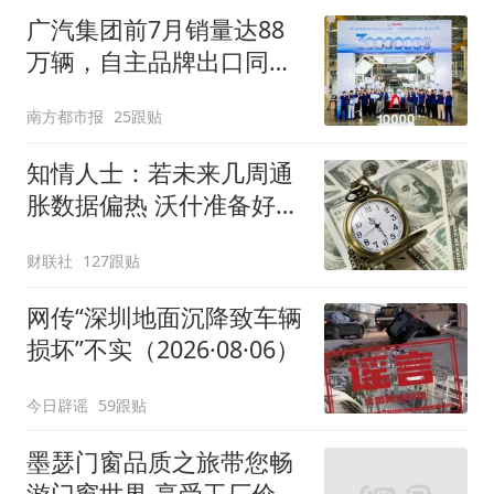
广汽集团前7月销量达88
万辆，自主品牌出口同比
增130%
南方都市报
25跟贴
知情人士：若未来几周通
胀数据偏热 沃什准备好加
息
财联社
127跟贴
网传“深圳地面沉降致车辆
损坏”不实（2026·08·06）
今日辟谣
59跟贴
墨瑟门窗品质之旅带您畅
游门窗世界 享受工厂价