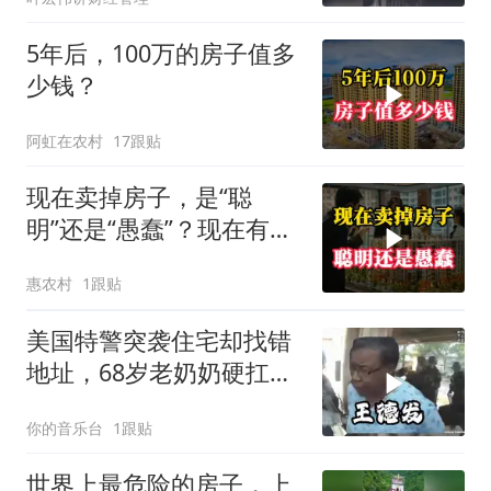
5年后，100万的房子值多
少钱？
阿虹在农村
17跟贴
现在卖掉房子，是“聪
明”还是“愚蠢”？现在有了
答案
惠农村
1跟贴
美国特警突袭住宅却找错
地址，68岁老奶奶硬扛两
个闪光弹
你的音乐台
1跟贴
世界上最危险的房子，上