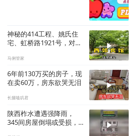
神秘的414工程、姚氏住
宅、虹桥路1921号，对这
些名词是否熟熟悉
马俐管家
6年前130万买的房子，现
在卖60万，房东欲哭无泪
长腿嗑叽君
陕西柞水遭遇强降雨，
345间房屋倒塌或受损，
转移安置居民5603户