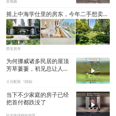
星视频
摇上中海学仕里的房东，今年二手想卖多钱？
西安房哥
为何挪威诸多民居的屋顶
芳草萋萋，初见总让人误
以为屋舍早已荒废
土豆配面
1跟贴
当下不少家庭的房子已经
把首付都跌没了
叶宏伟讲财经管理