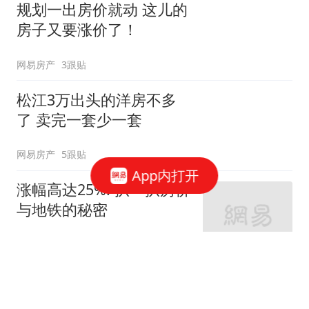
规划一出房价就动 这儿的
房子又要涨价了！
网易房产
3跟贴
松江3万出头的洋房不多
了 卖完一套少一套
网易房产
5跟贴
App内打开
涨幅高达25%! 扒一扒房价
与地铁的秘密
网易房产
320跟贴
外环轨交房受热捧 近期热
销盘3.1万/平起