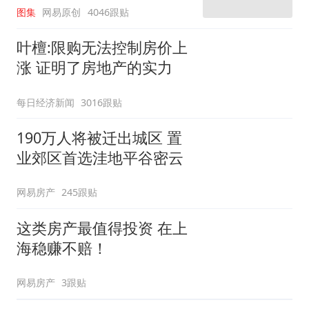
图集
网易原创
4046跟贴
叶檀:限购无法控制房价上
涨 证明了房地产的实力
每日经济新闻
3016跟贴
190万人将被迁出城区 置
业郊区首选洼地平谷密云
网易房产
245跟贴
这类房产最值得投资 在上
海稳赚不赔！
网易房产
3跟贴