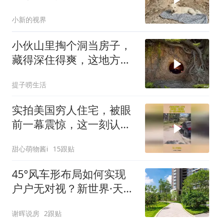
小新的视界
小伙山里掏个洞当房子，
藏得深住得爽，这地方真
巴适
提子唠生活
实拍美国穷人住宅，被眼
前一幕震惊，这一刻认识
到差距
甜心萌物酱i
15跟贴
45°风车形布局如何实现
户户无对视？新世界·天馥
规划设计解析
谢晖说房
2跟贴