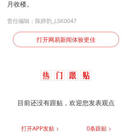
国乒男单横滨冠军赛全军覆没
月收楼。
38岁演员求职万岁山NPC成功
责任编辑：陈婷韵_LSK0047
胡彦斌获《歌手2026》歌王
日本试射“战斧”导弹，国防部回应
打开网易新闻体验更佳
胡彦斌韩磊 谁帮谁
“今天得有40℃了吧 为啥还不预警”
夯实基础开新局
目前还没有跟贴，欢迎您发表观点
打开APP发贴
0
条跟贴