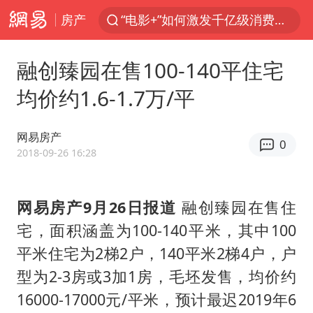
房产
“电影+”如何激发千亿级消费新活力？
全球首个长时储能一体化产业园量产
融创臻园在售100-140平住宅
台风白海豚加强
均价约1.6-1.7万/平
中国女篮70-67险胜尼日利亚女篮
四川宜宾高县4.9级地震致1死
网易房产
0
名创优品回应女子吐槽内裤质量差
2018-09-26 16:28
出口禁令驱动有色板块大涨
网易房产9月26日报道
融创臻园在售住
秋天的第一杯奶茶到底有多火
宅，面积涵盖为100-140平米，其中100
国防部：中国军队坚决反制任何闹海挑衅图谋
平米住宅为2梯2户，140平米2梯4户，户
U17国足点球大战淘汰河床晋级决赛
型为2-3房或3加1房，毛坯发售，均价约
美股存储板块集体大跌
16000-17000元/平米，预计最迟2019年6