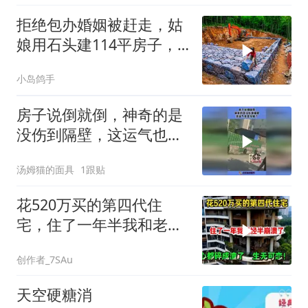
拒绝包办婚姻被赶走，姑
娘用石头建114平房子，
这劲头真让人服
小岛鸽手
房子说倒就倒，神奇的是
没伤到隔壁，这运气也是
没谁了!
汤姆猫的面具
1跟贴
花520万买的第四代住
宅，住了一年半我和老公
崩溃了，心都碎
创作者_7SAu
天空硬糖消