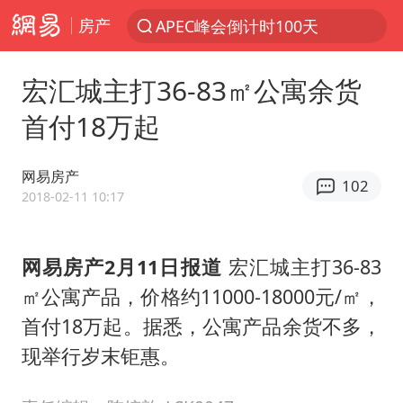
房产
APEC峰会倒计时100天
新能源汽车产业链提速
宏汇城主打36-83㎡公寓余货
众星发文悼念秦焰
首付18万起
大连一起飞航班因乘客可乐爆瓶折返
SK海力士回应“或出售重庆工厂”传闻
网易房产
102
白海豚突然大拐弯 走出罕见路线
2018-02-11 10:17
独闯南太行失联女子遗体已找到
网易房产2月11日报道
宏汇城主打36-83
辽宁28名务农人员中暑死亡？官方辟谣
㎡公寓产品，价格约11000-18000元/㎡，
钟睒睒：必须限制电商平台权力
首付18万起。据悉，公寓产品余货不多，
今日103只涨停股5只跌停股
现举行岁末钜惠。
血指纹匹配成功，20年悬案告破！凶手被执行死刑