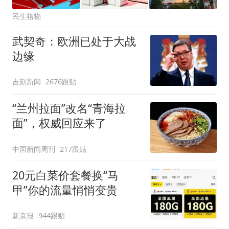
民生格物
武契奇：欧洲已处于大战
边缘
吉刻新闻
2676跟贴
“兰州拉面”改名“青海拉
面”，权威回应来了
中国新闻周刊
217跟贴
20元白菜价套餐换“马
甲”你的流量悄悄变贵
新京报
944跟贴