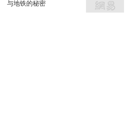
与地铁的秘密
网易房产
320跟贴
外环轨交房受热捧 近期热
销盘3.1万/平起
网易房产
10跟贴
起早贪黑卖力工作！这儿
不限购可先立足
网易房产
3跟贴
紧邻内环旁稀缺刚需房 周
边商业氛围成熟