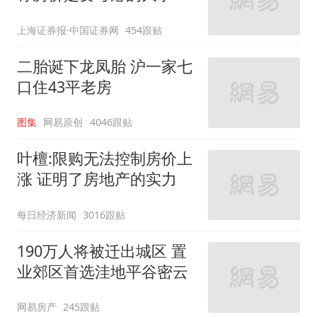
上海证券报·中国证券网
454跟贴
二胎诞下龙凤胎 沪一家七
口住43平老房
图集
网易原创
4046跟贴
叶檀:限购无法控制房价上
涨 证明了房地产的实力
每日经济新闻
3016跟贴
190万人将被迁出城区 置
业郊区首选洼地平谷密云
网易房产
245跟贴