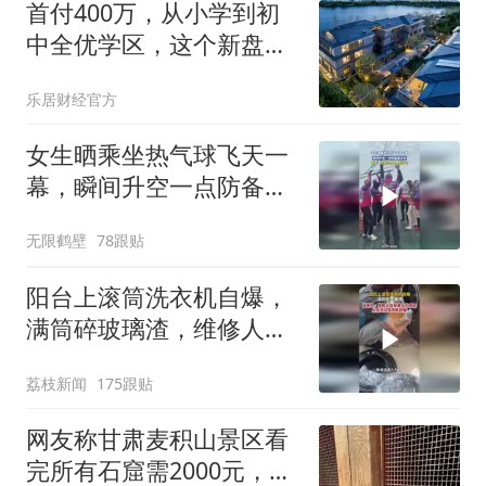
首付400万，从小学到初
中全优学区，这个新盘兼
顾改善居住与升学需求
乐居财经官方
女生晒乘坐热气球飞天一
幕，瞬间升空一点防备都
没有
无限鹤壁
78跟贴
阳台上滚筒洗衣机自爆，
满筒碎玻璃渣，维修人员
称是人为原因，从未见过
荔枝新闻
175跟贴
洗衣机自爆
网友称甘肃麦积山景区看
完所有石窟需2000元，景