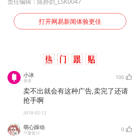
中央气象台继续发布暴雨橙警
责任编辑：陈婷韵_LSK0047
“还不如不放假”
打开网易新闻体验更佳
医疗垃圾做手机壳 这也是谋财害命
武契奇：欧洲已处于大战边缘
7月CPI同比上涨0.5% 经济内生增长动力持续增强
成都多趟列车临时停运
部分银行上调存款利率
小冰
100
香港
下党之路
卖不出就会有这种广告,卖完了还请
抢手啊
2018-02-12
萌心躁动
0
宁夏银川