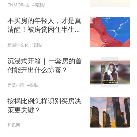
CNMO科技
46跟贴
不买房的年轻人，才是真
清醒！被房贷困住半生自
由的中国人
新国学文化
1跟贴
沉浸式开箱 | 一套房的首
付能开出什么惊喜？
元丞小雨
4跟贴
按揭比例怎样识别买房决
策更关键？
和讯网