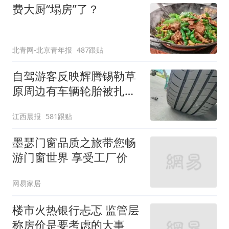
费大厨“塌房”了？
北青网-北京青年报
487跟贴
自驾游客反映辉腾锡勒草
原周边有车辆轮胎被扎，
修理店铺换胎价格高达千
江西晨报
581跟贴
元，官方发布情况通报
墨瑟门窗品质之旅带您畅
游门窗世界 享受工厂价
网易家居
楼市火热银行忐忑 监管层
称房价是要考虑的大事