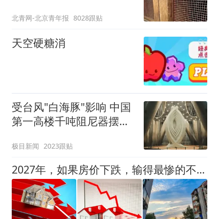
区：部分石窟受特别保
北青网-北京青年报
8028跟贴
护，游客可按需买
天空硬糖消
受台风"白海豚"影响 中国
第一高楼千吨阻尼器摆动
明显
极目新闻
2023跟贴
2027年，如果房价下跌，输得最惨的不是炒房客，而是这4类人