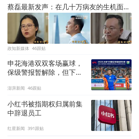
蔡磊最新发声：在几十万病友的生机面前，我个人的面子和尊严已经不值一提了，即使倒在黎明前，也要把路铺好
政知新媒体
46跟贴
申花海港双双客场赢球，
保级警报暂解除，但下一
轮才是生死战
澎湃新闻
46跟贴
小红书被指期权归属前集
中辞退员工
红星新闻
391跟贴